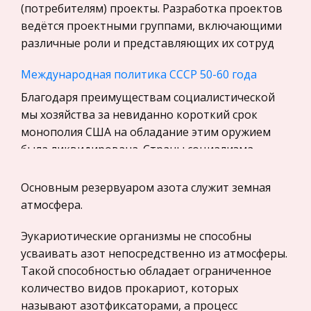
Уголовное право
(потребителям) проекты. Разработка проектов
ведётся проектными группами, включающими
Экскурсии и туризм
различные роли и представляющих их сотруд
Маркетинг, товароведение, реклама
Международная политика СССР 50-60 года
Социология
Благодаря преимуществам социалистической
Религия
мы хозяйства за невиданно короткий срок
Культурология
монополия США на обладание этим оружием
Экологическое право
была ликвидирована. Страны социализма
Физкультура и Спорт, Здоровье
успешно развивали свою экономику. Миров
Основным резервуаром азота служит земная
Теория государства и права
Учет в торговле (лекции)
атмосфера.
История отечественного государства и
Оптовая торговля – это продажа-торговля
права
Эукариотические организмы не способны
крупными партиями товаров, продажа
Микроэкономика, экономика предприятия,
усваивать азот непосредственно из атмосферы.
оптовым покупателям, приобретающим
предпринимательство
Такой способностью обладает ограниченное
товары в значительном количестве или
количество видов прокариот, которых
продающим их затем в розницу. Она
Нероссийское законодательство
называют азотфиксаторами, а процесс
осуществляется чере