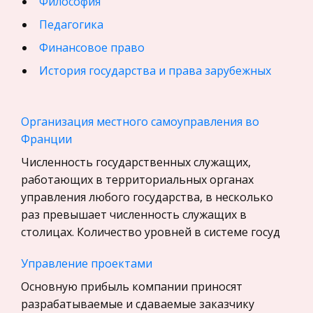
Философия
Педагогика
Финансовое право
История государства и права зарубежных
стран
География, Экономическая география
Организация местного самоуправления во
Физика
Франции
Искусство, Культура, Литература
Численность государственных служащих,
работающих в территориальных органах
Компьютерные сети
управления любого государства, в несколько
Материаловедение
раз превышает численность служащих в
Авиация
столицах. Количество уровней в системе госуд
Программирование, Базы данных
Управление проектами
Бухгалтерский учет
Основную прибыль компании приносят
История
разрабатываемые и сдаваемые заказчику