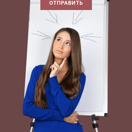
почвенный спороносный анаэробный
ОТПРАВИТЬ
микроорганизм, относящийся к роду Clostridium
, названный автором в честь выдающегося
французского микробиолога Л. Пастера
Clostridium pasteurianum. В 1901 году М.
Бейеринк выделил аэробно живущий
почвенный микроорганизм Azotobacter,
способный к азотфиксации, неприхотливый при
выращивании. Этот микроорганизм
интенсивно исследуют не только как удобную
модельную культуру, но и применяют в
технологии обогащения сельскохозяйственных
посевов биологическим азотом. С тех пор
коллекции свободноживущих азотфиксаторов
постоянно увеличиваются, особенно с 1949 года,
когда в арсенал методов регистрации фиксации
азота вошли метод изотопных индикаторов (
) и реакция восстановления ацетилена в