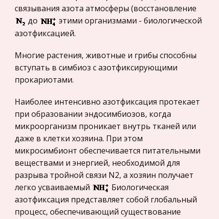
Международные экономические и валютно-
связывания азота атмосферы (восстановление
кредитные отношения
Нравственные проблемы в произведениях
до
этими организмами - биологической
Политология, Политистория
Валентина Григорьевича Распутина
азотфиксацией.
Биржевое дело
Туапсе 2006 г. ПЛАН
Многие растения, животные и грибы способны
Вступление_____________________________________3
Радиоэлектроника
вступать в симбиоз с азотфиксирующими
стр. Анализ повети «Деньги для
прокариотами.
Медицина
Марии»________________4 стр. Анализ повести
Пищевые продукты
«Последний срок»_________________7 стр. Анализ
Наиболее интенсивно азотфиксация протекает
повест
Конституционное (государственное) право
при образовании эндосимбиозов, когда
зарубежных стран
микроорганизм проникает внутрь тканей или
Лекции по бухучету
даже в клетки хозяина. При этом
Государственное регулирование, Таможня,
Учетная политика - выбор организацией
микросимбионт обеспечивается питательными
Налоги
способов и приемов введения БУ в данной
веществами и энергией, необходимой для
Транспорт
организации. Задачи БУ: 1- формирование
разрыва тройной связи N2, а хозяин получает
полной и достоверной информ. о деятел.
Жилищное право
легко усваиваемый
Биологическая
организации, ее имущественным положении дл
азотфиксация представляет собой глобальный
Гражданское право
процесс, обеспечивающий существование
Гражданское процессуальное право
Япония. XX век