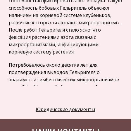
способностью фиксировать азот воздуха. Такую
Астрономия
способность бобовых Гельригель объяснял
наличием на корневой системе клубеньков,
Программное обеспечение
развитие которых вызывают микроорганизмы.
Разное
После работ Гельригеля стало ясно, что
Уголовное и уголовно-исполнительное
фиксация растениями азота связана с
право
микроорганизмами, инфицирующими
корневую систему растения.
Налоговое право
Техника
Потребовалось около десятка лет для
подтверждения выводов Гельригеля о
Компьютеры, Программирование
значимости симбиотических микроорганизмов
История экономических учений
рода Rhizobium для бобовых растений как
Здоровье
азотфиксаторов.
Российское предпринимательское право
Голландский бактериолог М. Бейеринк (M.
Юридические документы
Физкультура и Спорт
Beijerinck) выделил в 1888 году клетки Rhizobium
Музыка
в чистой культуре. В дальнейшем была
показана их способность инфицировать