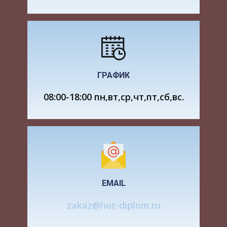
азотфиксирующими цианобактериями.
Некоторые деревья и кустарники (например,
ольха, облепиха, восковик) имеют в качестве
симбионтов актиномицеты. Поиск новых
азотфиксирующих пар растение -
ГРАФИК
микроорганизм далеко не закончен. В 70-80-х
годах нашего столетия в лаборатории доктора
08:00-18:00 пн,вт,ср,чт,пт,сб,вс.
Джоан Доберейнер (J. Dobereiner) в Бразилии
активизировались поиски азотфиксирующих
микроорганизмов, обитающих на поверхности
корневой системы диких и культурных злаков.
Такие микроорганизмы, живущие в ассоциации
с растением, называются ассоциативными
азотфиксаторами. Число их видов велико, но
EMAIL
благодаря работам доктора Дж.
zakaz@hot-diplom.ru
Доберейнер и ее последователей в центре