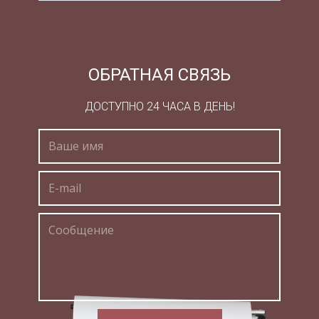
событий оказались микроорганизмы рода
Azospirillum. Азоспириллы легко инфицируют
корневую систему злаков и других растений.
ОБРАТНАЯ СВЯЗЬ
Подобно Rhizobium, они делятся на виды,
колонизирующие преимущественно те или
ДОСТУПНО 24 ЧАСА В ДЕНЬ!
иные сорта злаков, фиксируют азот воздуха,
могут продуцировать гормоны роста растений
и обладают еще другими свойствами,
положительно влияющими на рост и развитие
растений. Кроме того, известны
азотфиксирующие микроорганизмы,
свободноживущие в почве, на растениях, в
воде.
Впервые выделить культуру свободноживущих
азотфиксирующих микроорганизмов удалось в
1893 году С.Н. Виноградскому. Он выделил