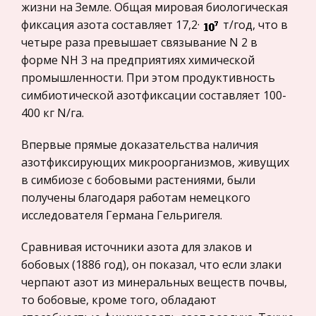
жизни на Земле. Общая мировая биологическая
Законодательство и право
Открылась возможность изучить причины
фиксация азота составляет 17,2·
т/год, что в
такого экономического чуда. Но, начав
четыре раза превышает связывание N 2 в
Прокурорский надзор
изучение, стало просто невозможным
форме NH 3 на предприятиях химической
Геология
остановиться, закончить – все время
промышленности. При этом продуктивность
Административное право
приходиться продолжать, ибо многое остается
симбиотической азотфиксации составляет 100-
и, по-вид
400 кг N/га.
Историческая личность
Банковское дело и кредитование
Основы российского предпринимательства
Впервые прямые доказательства наличия
Архитектура
азотфиксирующих микроорганизмов, живущих
Россия в очередной раз стоит перед
в симбиозе с бобовыми растениями, были
необходимостью выбора ориентиров для
Искусство
получены благодаря работам немецкого
своего дальнейшего развития, и здесь нельзя
Конституционное (государственное) право
исследователя Германа Гельригеля.
ошибиться. Переход к рыночным отношениям в
России
отечественной экономике определяет необх
Сравнивая источники азота для злаков и
Экономико-математическое
бобовых (1886 год), он показал, что если злаки
моделирование
черпают азот из минеральных веществ почвы,
Право
то бобовые, кроме того, обладают
Компьютеры и периферийные устройства