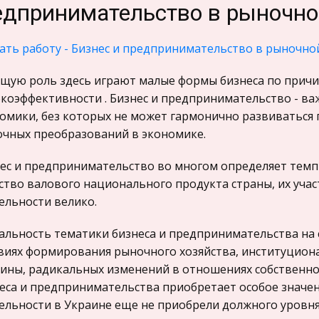
едпринимательство в рыночн
ать работу - Бизнес и предпринимательство в рыночно
щую роль здесь играют малые формы бизнеса по причи
коэффективности . Бизнес и предпринимательство - 
омики, без которых не может гармонично развиваться г
чных преобразований в экономике.
ес и предпринимательство во многом определяет темпы
ство валового национального продукта страны, их уча
ельности велико.
альность тематики бизнеса и предпринимательства на 
виях формирования рыночного хозяйства, институцион
ины, радикальных изменений в отношениях собственнос
еса и предпринимательства приобретает особое значен
ельности в Украине еще не приобрели должного уровня