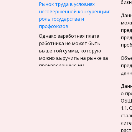
Материаловедение
бизн
Рынок труда в условиях
Авиация
несовершенной конкуренции:
Данн
роль государства и
Программирование, Базы
можн
профсоюзов
данных
пред
Однако заработная плата
Бухгалтерский учет
пред
работника не может быть
проб
История
выше той суммы, которую
Уголовное право
можно выручить на рынке за
Объе
произведенную им
пред
Экскурсии и туризм
продукцию. При неизменных
данн
Маркетинг,
ценах на товары и услуги
товароведение, реклама
Данн
ставка заработной платы
Социология
о пр
может рас
ОБЩ
Религия
Комплексный анализ
1.1.
Культурология
трудовых показателей
стал
Экологическое право
предприятия на примере
лите
закрытого акционерного
расп