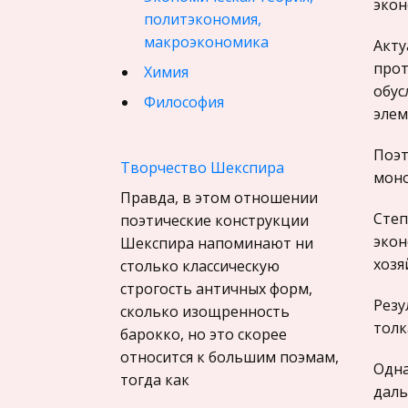
экон
политэкономия,
макроэкономика
Акту
прот
Химия
обус
Философия
элем
Педагогика
Поэт
Финансовое право
Творчество Шекспира
моно
История государства и
Правда, в этом отношении
права зарубежных стран
Степ
поэтические конструкции
экон
Шекспира напоминают ни
География, Экономическая
хозя
столько классическую
география
строгость античных форм,
Физика
Резу
сколько изощренность
Искусство, Культура,
толк
барокко, но это скорее
Литература
относится к большим поэмам,
Одна
тогда как
Компьютерные сети
даль