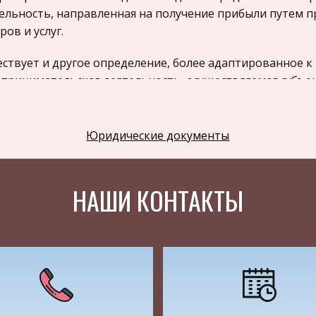
ельность, направленная на получение прибыли путем 
ров и услуг.
ствует и другое определение, более адаптированное к 
принимательская деятельность, осуществляемая субъ
деленных установленных законами, государственными 
ставительными организациями критериях [1, c .14]. Об
олее полную формулировку данного понятия, которая 
Юридические документы
ес – это предпринимательская деятельность, осуществл
ных средств на свой риск и под свою ответственность,
ыли и развитие собственного дела, и осуществляемая 
НАШИ КОНТАКТЫ
деленных установленных законами, государственными 
ставительными организациями условиях.
зрывно с понятием «бизнес», связано понятие «предп
ельность), определяемое как самостоятельная, осущест
дан и их объединений, направленная на систематическ
еством, продажи товаров, выполнения работ или оказа