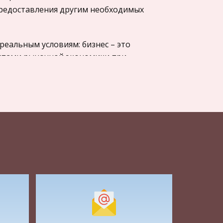
предоставления другим необходимых
реальным условиям: бизнес – это
ектами рыночной экономики при
органами или другими
ъединив оба этих определения, получим
будет звучать следующим образом:
яемая за счет собственных или
 ставящая главными целями получение
субъектами рыночной экономики при
органами или другими
ринимательство» (предпринимательская
вляемая на свой риск деятельность
ое получение прибыли от пользования
ния услуг лицами,