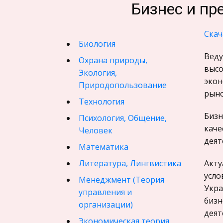
Бизнес и пр
Скач
Биология
Веду
Охрана природы,
высо
Экология,
экон
Природопользование
рыно
Технология
Бизн
Психология, Общение,
каче
Человек
деят
Математика
Литература, Лингвистика
Акту
усло
Менеджмент (Теория
Укра
управления и
бизн
организации)
деят
Экономическая теория,