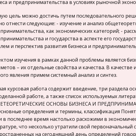
еса и предпринимательства в условиях рыночной эконо
ую цель можно достичь путем последовательного решен
о отнести следующие: - изучение и анализ общетеорети
принимательства, как экономических категорий; - ра
принимательства и государства в аспекте его государс
лем и перспектив развития бизнеса и предприниматель
ктом изучения в рамках данной проблемы является биз
метов – их отдельные свойства и качества. В качестве
ого явления примем системный анализ и синтез.
ая курсовая работа содержит введение, три раздела о
оделанной работе, а также список используемых литера
ЕТЕОРЕТИЧЕСКИЕ ОСНОВЫ БИЗНЕСА И ПРЕДПРИНИМ
 Основные определения и термины, классификация Поня
и в последнее время настолько расхожими в экономиче
ратуре, что несколько утратили свой первоначальный с
ространенных на сегодняшний день определений говорит