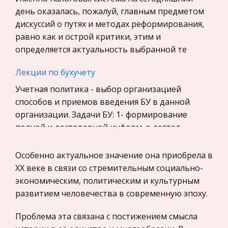
История
день оказалась, пожалуй, главным предметом
Уголовное право
дискуссий о путях и методах реформирования,
равно как и острой критики, этим и
Экскурсии и туризм
определяется актуальность выбранной те
Маркетинг, товароведение, реклама
Лекции по бухучету
Социология
Учетная политика - выбор организацией
Религия
способов и приемов введения БУ в данной
Культурология
организации. Задачи БУ: 1- формирование
Экологическое право
полной и достоверной информ. о деятел.
Физкультура и Спорт, Здоровье
организации, ее имущественным положении дл
Особенно актуальное значение она приобрела в
Теория государства и права
Проблема искусственного интеллекта :
ХХ веке в связи со стремительным социально-
История отечественного государства и
технические и социальные аспекты
экономическим, политическим и культурным
права
Каждые десять лет возникает новая технология,
развитием человечества в современную эпоху.
Микроэкономика, экономика предприятия,
которая радикально меняет все в этом мире.
предпринимательство
Проблема эта связана с постижением смысла
Директор компании мозгового центра Institute