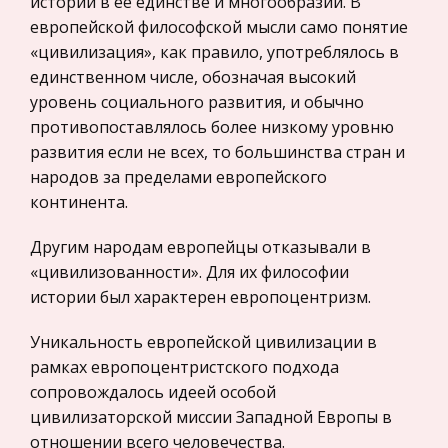
истории в её единстве и многообразии. В
for the Future Пол Саффо отмечает, что в
Нероссийское законодательство
европейской философской мысли само понятие
развитии сенсорных устро
Международные экономические и валютно-
«цивилизация», как правило, употреблялось в
кредитные отношения
Отчёт по летней практике на УГППС "УкрПочта"
единственном числе, обозначая высокий
Политология, Политистория
уровень социального развития, и обычно
Призначення функціональних відділів
противопоставлялось более низкому уровню
Биржевое дело
(економіки, організації праці і ринкових
развития если не всех, то большинства стран и
відносин, кадрів, капітального будівництва,
Радиоэлектроника
народов за пределами европейского
бухгалтерії, маркетингу, відділу технологій
Медицина
континента.
фінансів і економічного аналізу). П
Пищевые продукты
Другим народам европейцы отказывали в
Проблемы работы руководителя
Конституционное (государственное) право
«цивилизованности». Для их философии
Первый-это определение целей организации,
зарубежных стран
истории был характерен европоцентризм.
разработка мероприятий по их осуществлению,
Государственное регулирование, Таможня,
контроль за результатами. В данном случае
Уникальность европейской цивилизации в
Налоги
менеджмент направлен на решение
рамках европоцентристского подхода
Транспорт
материально-логических задач, организаци
сопровождалось идеей особой
Жилищное право
цивилизаторской миссии Западной Европы в
Республика Беларусь. Брестская область
отношении всего человечества.
Гражданское право