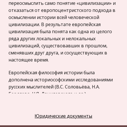
переосмыслить само понятие «цивилизации» и
Компьютеры и периферийные устройства
отказаться от европоцентристского подхода в
осмыслении истории всей человеческой
Астрономия
цивилизации. В результате европейская
Программное обеспечение
цивилизация была понята как одна из целого
Разное
ряда других локальных и нелокальных
цивилизаций, существовавших в прошлом,
Уголовное и уголовно-исполнительное
сменявших друг друга, и сосуществующих в
право
настоящее время.
Налоговое право
Техника
Европейская философия истории была
дополнена историософскими исследованиями
Компьютеры, Программирование
русских мыслителей (В.С. Соловьёва, Н.А.
История экономических учений
Бердяева, Н.Я. Данилевского и др.).
Здоровье
Направленные против европоцентризма в
интерпретации всемирной истории, эти
Российское предпринимательское право
концепции стремились обосновать социальный
Юридические документы
Физкультура и Спорт
и культурный плюрализм в развитии