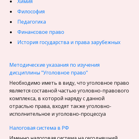
Химия
Философия
Педагогика
Финансовое право
История государства и права зарубежных
стран
География, Экономическая география
Методические указания по изучения
Физика
дисциплины "Уголовное право"
Искусство, Культура, Литература
Необходимо иметь в виду, что уголовное право
является составной частью уголовно-правового
Компьютерные сети
комплекса, в которой наряду с данной
Материаловедение
отраслью права, входят также уголовно-
Авиация
исполнительное и уголовно-процессуа
Программирование, Базы данных
Налоговая система в РФ
Бухгалтерский учет
Именно налоговая система на сегодняшний