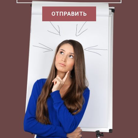
политических событий мирового масштаба –
ОТПРАВИТЬ
русской революции и первой мировой войны –
осознать тот путь, которым пойдет
человечество в изменившимся мире.
Империализм, колониальная политика, поиск
новой духовности для находящейся в кризисе
культуре Запада – основные темы этих
размышлений.
Восток воспринимается в них как источник
новых духовных сил, Россия – как проводник
этих сил в Европу.
Сегодня, в современном мире, проблема
«Восток-Запад», столь волновавшая русских
ученых конца XIX -начала XX столетий, не менее,
если не более актуальна.