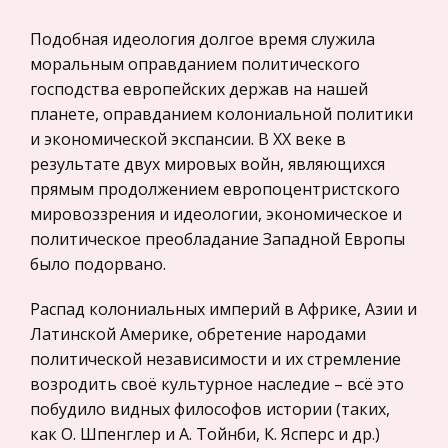
Высокой награды она удостоена за активное
Гражданское процессуальное право
Подобная идеология долгое время служила
участие в партизанском движении, мужество и
моральным оправданием политического
Законодательство и право
стойкость, проявленные трудящимися в борьбе
господства европейских держав на нашей
с немецко-фашистскими захватчиками в период
Прокурорский надзор
планете, оправданием колониальной политики
Великой Отечественной войн
Геология
и экономической экспансии. В ХХ веке в
Опиливание металлов на различных
Административное право
результате двух мировых войн, являющихся
поверхностях
прямым продолжением европоцентристского
Историческая личность
мировоззрения и идеологии, экономическое и
Напильники с одинарной насечкой
Банковское дело и кредитование
политическое преобладание Западной Европы
(прямоугольной под углом или дугообразной)
Архитектура
было подорвано.
обычно применяют при обработке мягких
металлов, так как они снимают стружку по всей
Искусство
Распад колониальных империй в Африке, Азии и
длине насечки. Напильники с двойной (пер
Конституционное (государственное) право
Латинской Америке, обретение народами
России
политической независимости и их стремление
возродить своё культурное наследие – всё это
Экономико-математическое
побудило видных философов истории (таких,
моделирование
как О. Шпенглер и А. Тойнби, К. Ясперс и др.)
Право