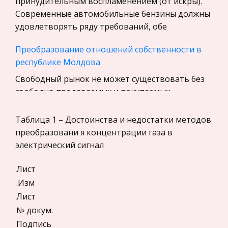
принудительным воспламенением (от искры).
Экскурсии и туризм
Современные автомобильные бензины должны
Маркетинг, товароведение, реклама
удовлетворять ряду требований, обе
Социология
Преобразование отношений собственности в
Религия
республике Молдова
Культурология
Свободный рынок не может существовать без
Экологическое право
свободно продаваемых и покупаемых
Физкультура и Спорт, Здоровье
предприятий. Поэтому и возникла
необходимость преобразования отношений
Таблица 1 – Достоинства и недостатки методов
Теория государства и права
собственности, названная в последствии
преобразовани я концентрации газа в
История отечественного государства и
приватизацией
электрический сигнал
права
Жуковский Николай Егорович
Микроэкономика, экономика предприятия,
Лист
предпринимательство
Организатор и первый руководитель (с 1918)
.Изм
Центрального аэрогидродинамического
Лист
Нероссийское законодательство
института (ЦАГИ). * * * ЖУКОВСКИЙ Николай
№ докум.
Международные экономические и валютно-
Егорович [5 (17) января 1847, село Орехово
Подпись
кредитные отношения