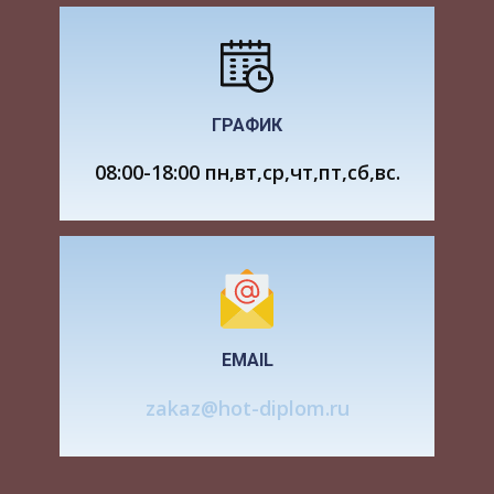
1. Высока я стабильность нул я 2. Надежность шкалы
ГРАФИК
Метод
ультрафиолетового
08:00-18:00 пн,вт,ср,чт,пт,сб,вс.
поглощени я
1. Нелинейна я
1. Возможность измер я ть
зависимость
с высокой точностью 2.
монохроматического
Незначительное вли я ние
излучени я от
температуры на точность
концентрации газа 2.
измерени я
Высока я цена
EMAIL
Термохимический метод
zakaz@hot-diplom.ru
1. Низка я
1. Возможность измерени
чувствительность 2.
я большого количества
Присутствие
различных газов 2. Высока