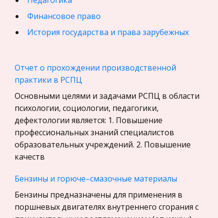
Педагогика
Финансовое право
История государства и права зарубежных
стран
География, Экономическая география
Отчет о прохождении производственной
Физика
практики в РСПЦ
Искусство, Культура, Литература
Основными целями и задачами РСПЦ в области
психологии, социологии, педагогики,
Компьютерные сети
дефектологии является: 1. Повышение
Материаловедение
профессиональных знаний специалистов
Авиация
образовательных учреждений. 2. Повышение
качеств
Программирование, Базы данных
Бухгалтерский учет
Бензины и горюче–смазочные материалы
История
Бензины предназначены для применения в
Уголовное право
поршневых двигателях внутреннего сгорания с