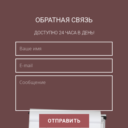
платиновой
я точность 3.
проволоки
Стабильность выходных
значительно
параметров
ОБРАТНАЯ СВЯЗЬ
увеличивает цену
Лист
ДОСТУПНО 24 ЧАСА В ДЕНЬ!
.Изм
Лист
№ докум.
Подпись
Дата
ОТПРАВИТЬ