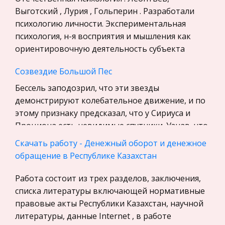
История
Выготский , Лурия , Гольперин . Разработали
Уголовное право
психологию личности. Экспериментальная
психология, н-я восприятия и мышления как
Экскурсии и туризм
ориентировочную деятельность субъекта
Маркетинг, товароведение, реклама
Созвездие Большой Пес
Социология
Бессель заподозрил, что эти звезды
Религия
демонстрируют колебательное движение, и по
Культурология
этому признаку предсказал, что у Сириуса и
Экологическое право
Проциона есть невидимые спутники. Узнав, что
Физкультура и Спорт, Здоровье
он безнадежно болен, Бессель в 184
Скачать работу - Денежный оборот и денежное
Теория государства и права
обращение в Республике Казахстан
Организация Объединенных Наций по
История отечественного государства и
промышленному развитию – ЮНИДО (UNIDO)
Работа состоит из трех разделов, заключения,
права
Появление этих организаций было вызвано
списка литературы включающей нормативные
Микроэкономика, экономика предприятия,
двумя взаимоисключающими причинами. Во-
правовые акты Республики Казахстан, научной
предпринимательство
первых, образованием в результате буржуазно-
литературы, данные Internet , в работе