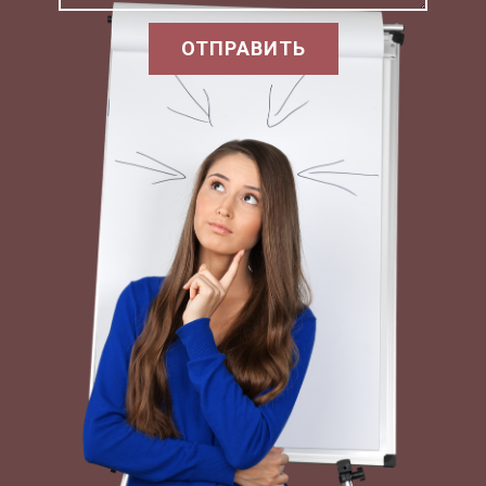
Важный элемент регулирования денежного
обращения - сужение сферы применения
ОТПРАВИТЬ
наличных денег. У нас этот вопрос пока
решается только путем ограничения
использования наличных денег в расчетах
между предприятиями четырехкратным
размером минимальной заработной платы,
внедрением расчетных чеков, используемых
вкладчиками для расчетов в розничной
торговле. Они настолько взаимосвязаны,
переплетены, что разграничение становится
совсем ненужным.
Деньги в своем обращении постоянно
переходят из наличных в безналичные и
наоборот.
Выручка предприятия розничной торговли,