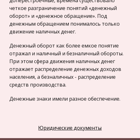
доперестроечные, времена существовало
четкое разграничение понятий «денежный
Компьютеры и периферийные устройства
оборот» и «денежное обращение». Под
Астрономия
денежным обращением понималось только
Программное обеспечение
движение наличных денег.
Разное
Денежный оборот как более емкое понятие
Уголовное и уголовно-исполнительное
отражал и наличный и безналичный обороты.
право
При этом сфера движения наличных денег
Налоговое право
отражает распределение денежных доходов
населения, а безналичных - распределение
Техника
средств производства.
Компьютеры, Программирование
Денежные знаки имели разное обеспечение.
История экономических учений
Здоровье
Наличный рубль обеспечивался совокупностью
Российское предпринимательское право
предметов потребления и услуг, безналичный –
Юридические документы
совокупностью средств производства,
Физкультура и Спорт
предназначенных для распределения. Такая