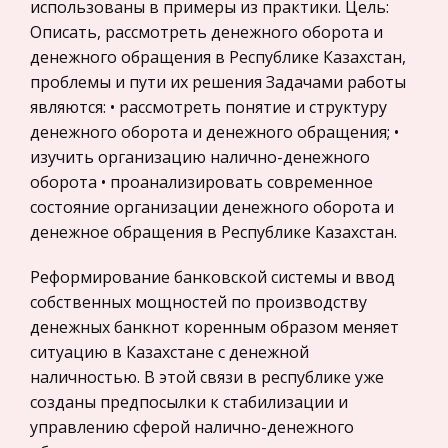
демократических революций суверенных
использованы в примеры из практики. Цель:
Нероссийское законодательство
государств, стремящихся к национальное н
Описать, рассмотреть денежного оборота и
Международные экономические и валютно-
денежного обращения в Республике Казахстан,
кредитные отношения
Роль дидактических игр в развитии
проблемы и пути их решения Задачами работы
Политология, Политистория
элементарных математических представлений
являются: • рассмотреть понятие и структуру
дошкольника
денежного оборота и денежного обращения; •
Биржевое дело
изучить организацию налично-денежного
Ребенок - “ Новичок ”, все для него полно
Радиоэлектроника
оборота • проанализировать современное
новизны . В игре ребенок делает открытия того,
Медицина
состояние организации денежного оборота и
что давно известно взрослому. Дети не ставят в
Пищевые продукты
денежное обращения в Республике Казахстан.
игре каких-либо иных целей, чем играть. “ Игра,
есть потребность
Конституционное (государственное) право
Реформирование банковской системы и ввод
зарубежных стран
собственных мощностей по производству
Родиться в России - с умом и талантом. Дмитрий
Государственное регулирование, Таможня,
денежных банкнот коренным образом меняет
Сергеевич Лихачёв
Налоги
ситуацию в Казахстане с денежной
Огромные знания, такт, вежливость, ловкость и
наличностью. В этой связи в республике уже
Транспорт
артистизм поведения помогли Лихачеву
созданы предпосылки к стабилизации и
снискать расположение академика А. С. Орлова,
Жилищное право
управлению сферой налично-денежного
тогда замдиректора ИРЛИ - Пушкинского Дома
Гражданское право