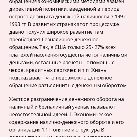
обращения экономическими методами взамен
Академии Наук СССР. Орлов пр
директивной политики, введенной в период
Гражданское процессуальное право
острого дефицита денежной наличности в 1992-
Законы Ману
Законодательство и право
1993 гг. В развитых странах этот процесс уже
Обычное право и устные традиции уже не могли
Прокурорский надзор
давно получил широкое развитие там
удовлетворять потребности государства.
преобладает безналичное денежное
Геология
Возникли дхармасутры - основанные на
обращение. Так, в США только 25- 27% всех
Административное право
'священном откровении' (на Веде) сборники
платежей населения осуществляется наличными
фиксированных письменных правовых но
Историческая личность
деньгами, остальные расчеты - с помощью
чеков, кредитных карточек и т.п. Жизнь
Банковское дело и кредитование
Механизм ценообразования. Расчёт основных
подсказывает, что невозможно денежное
экономических показателей деятельности
Архитектура
обращение разъединить с денежным оборотом.
предприятия
Искусство
Экономика делится на макроэкономику и
Жесткое разграничение денежного оборота на
Конституционное (государственное) право
микроэкономику. Макроэкономика изучает
наличный и безналичный ученые называют
России
экономическое состояние страны в целом. Здесь
несостоятельной идеей. 1. Экономическое
Экономико-математическое
анализируются и исследуются такие процессы
содержание налично-денежного оборота и его
моделирование
как: формирование государственног
организация 1.1 Понятие и структура В
Право