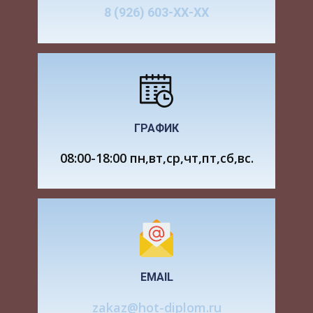
Объективной основой денежного обращения
8 (926) 603-ХХ-ХХ
является товарное производство и обращение
товаров. Смена форм стоимости, т.е.
превращение товара в деньги, и дальнейшее
использование денег для приобретения новых
товаров создают возможность их постоянного
движения, т.е. обращения.
ГРАФИК
Однако денежное обращение не является
простым повторением товарного обращения.
08:00-18:00 пн,вт,ср,чт,пт,сб,вс.
Эти два процесса протекают несколько
обособленно. Так, товары после их реализации,
как правило, покидают сферу обращения и
потребляются.
Деньги же, опосредствующие общи товара, не
покидают сферы обращения и вновь вступают
EMAIL
в нее.
zakaz@hot-diplom.ru