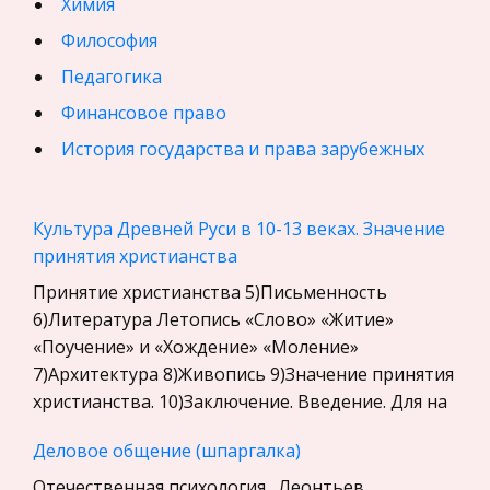
Химия
Философия
Педагогика
Финансовое право
История государства и права зарубежных
стран
География, Экономическая география
Культура Древней Руси в 10-13 веках. Значение
Физика
принятия христианства
Искусство, Культура, Литература
Принятие христианства 5)Письменность
6)Литература Летопись «Слово» «Житие»
Компьютерные сети
«Поучение» и «Хождение» «Моление»
Материаловедение
7)Архитектура 8)Живопись 9)Значение принятия
Авиация
христианства. 10)Заключение. Введение. Для на
Программирование, Базы данных
Деловое общение (шпаргалка)
Бухгалтерский учет
Отечественная психология . Леонтьев,