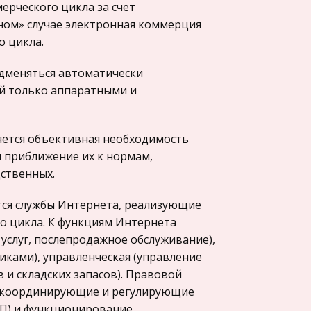
рческого цикла за счет
ном» случае электронная коммерция
о цикла.
дменяться автоматически
й только аппаратными и
ется объективная необходимость
 приближение их к нормам,
ственных.
ся службы Интернета, реализующие
о цикла. К функциям Интернета
услуг, послепродажное обслуживание),
ками), управленческая (управление
 и складских запасов). Правовой
, координирующие и регулирующие
ЦП) и функционирование