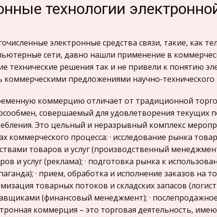
нные технологии электронно
очисленные электронные средства связи, такие, как тел
ьютерные сети, давно нашли применение в коммерческ
ие технические решения так и не привели к понятию э
 коммерческими предложениями научно-технического п
еменную коммерцию отличает от традиционной торговл
рсообмен, совершаемый для удовлетворения текущих п
ебления. Это цельный и неразрывный комплекс меропр
ах коммерческого процесса: · исследование рынка товаро
ствами товаров и услуг (производственный менеджмент
ров и услуг (реклама); · подготовка рынка к использова
паганда); · прием, обработка и исполнение заказов на т
мизация товарных потоков и складских запасов (логисти
авщиками (финансовый менеджмент); · послепродажное
тронная коммерция – это торговая деятельность, име