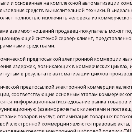
ыли и основанная на комплексной автоматизации комме
льзования средств вычислительной техники. В «идеаль
оляет полностью исключить человека из коммерческог
ема взаимоотношений продавец-покупатель может по
ционирующей системой сервер-клиент, представленно
раммными средствами.
омической предпосылкой электронной коммерции явля
ения издержек, возникающих в коммерческих циклах, и
игнутым в результате автоматизации циклов производ
ической предпосылкой электронной коммерции являют
ции, соответствующие основным этапам коммерческог
сятся: информационная (исследование рынка товаров и 
уникационную (взаиморасчеты с клиентами и поставщи
ствами товаров и услуг, оптимизация товарных потоков
вой электронной коммерции являются правовые акты
льзование средств электронной цифровой подписи (Э