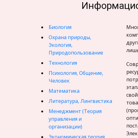
Информацио
Биология
Мног
комп
Охрана природы,
друг
Экология,
лишь
Природопользование
Технология
Совр
ресу
Психология, Общение,
потр
Человек
этап
Математика
свой
Литература, Лингвистика
това
(про
Менеджмент (Теория
опти
управления и
пост
организации)
Элек
Экономическая теория,