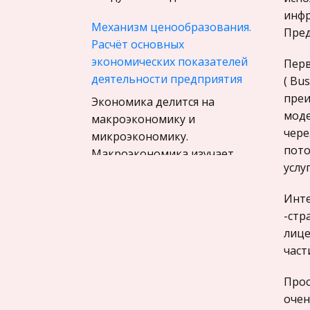
Материаловедение
инфр
Авиация
Механизм ценообразования.
Пред
Расчёт основных
Программирование, Базы
экономических показателей
Перв
данных
деятельности предприятия
( Bu
Бухгалтерский учет
преи
Экономика делится на
История
моде
макроэкономику и
чере
Уголовное право
микроэкономику.
пото
Макроэкономика изучает
Экскурсии и туризм
услуг
экономическое состояние
Маркетинг,
страны в целом. Здесь
товароведение, реклама
Инте
анализируются и исследуются
-стр
Социология
такие процессы как:
лице
формирование
Религия
част
государственног
Культурология
Прос
Экологическое право
А. П. Чехов - обличитель
очен
мещанства и пошлости