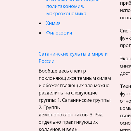
приб
политэкономия,
испо
макроэкономика
позв
Химия
Сист
Философия
функ
Педагогика
прог
Финансовое право
Сатанинские культы в мире и
Экон
России
История государства и
сниж
права зарубежных стран
Вообще весь спектр
дост
поклоняющихся темным силам
География, Экономическая
и обожествляющих зло можно
география
Техн
разделить на следующие
функ
Физика
группы: 1. Сатанинские группы;
отно
Искусство, Культура,
2. Группы
комм
Литература
демонопоклонников; 3. Ряд
свой
отдельно практикующих
Компьютерные сети
осно
колдунов и ведь
испо