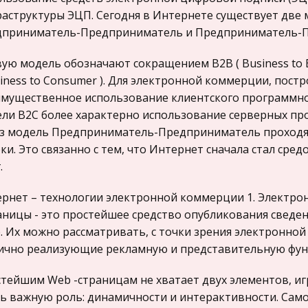
аструктуры ЭЦП. Сегодня в Интернете существует две
приниматель-Предприниматель и Предприниматель-П
ую модель обозначают сокращением В2В ( Business to B
siness to Consumer ). Для электронной коммерции, пост
мущественное использование клиентского программно
ли В2С более характерно использование серверных пр
з модель Предприниматель-Предприниматель проходя
ки. Это связанно с тем, что Интернет сначала стал сре
.
рнет – технологии электронной коммерции 1. Электро
аницы - это простейшее средство опубликования сведе
. Их можно рассматривать, с точки зрения электронной
ично реализующие рекламную и представительную фу
тейшим Web -страницам не хватает двух элементов, 
ь важную роль: динамичности и интерактивности. Само