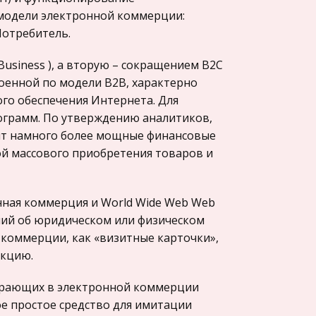
 модели электронной коммерции:
отребитель.
usiness ), а вторую – сокращением В2С
роенной по модели В2В, характерно
го обеспечения Интернета. Для
ограмм. По утверждению аналитиков,
т намного более мощные финансовые
дой массового приобретения товаров и
нная коммерция и World Wide Web Web
ний об юридическом или физическом
 коммерции, как «визитные карточки»,
нкцию.
играющих в электронной коммерции
е простое средство для имитации