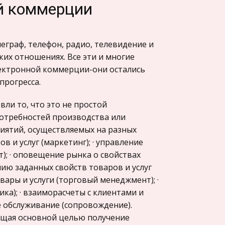
й коммерции
еграф, телефон, радио, телевидение и
их отношениях. Все эти и многие
лектронной коммерции-они остались
рогресса.
и то, что это не простой
отребностей производства или
иятий, осуществляемых на разных
в и услуг (маркетинг); · управление
); · оповещение рынка о свойствах
нию заданных свойств товаров и услуг
овары и услуги (торговый менеджмент); ·
ка); · взаиморасчеты с клиентами и
 обслуживание (сопровождение).
ющая основной целью получение