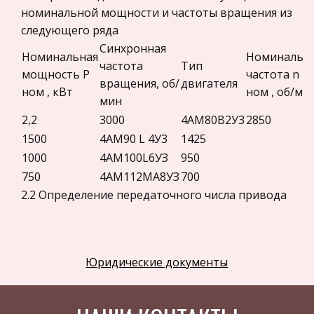
номинальной мощности и частоты вращения из
Астрономия
следующего ряда
Программное обеспечение
Синхронная
Номинальная
Номинальн
Разное
частота
Тип
мощность Р
частота n
вращения, об/
двигателя
Уголовное и уголовно-исполнительное
ном , кВт
ном , об/ми
мин
право
2,2
3000
4АМ80В2У3
2850
Налоговое право
1500
4АМ90 L 4У3
1425
Техника
1000
4АМ100L6УЗ
950
Компьютеры, Программирование
750
4АМ112МА8УЗ
700
2.2 Определение передаточного числа привода
История экономических учений
и его ступеней 2.2.1. Определим частоту
Здоровье
вращения приводного вала рабочей машины n
Российское предпринимательское право
рм , об/мин:
отсюда
Юридические документы
Физкультура и Спорт
2.2.2. Находим
Музыка
передаточное число привода u для каждого