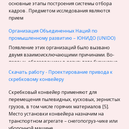
Уголовное право
основные этапы построения системы отбора
кадров . Предметом исследования являются
Экскурсии и туризм
прием
Маркетинг, товароведение, реклама
Организация Объединенных Наций по
Социология
промышленному развитию – ЮНИДО (UNIDO)
Религия
Появление этих организаций было вызвано
Культурология
двумя взаимоисключающими причинами. Во-
Экологическое право
первых, образованием в результате буржуазно-
Физкультура и Спорт, Здоровье
демократических революций суверенных
Скачать работу - Проектирование привода к
государств, стремящихся к национальное н
Теория государства и права
скребковому конвейеру
История отечественного государства и
Теневая экономика как глобальная проблема
Скребковый конвейер применяют для
права
Теневая экономика стала глобальной мировой
перемещения пылевидных, кусковых, зернистых
Микроэкономика, экономика предприятия,
проблемой в наши дни. Во всех странах с
грузов, в том числе горячих материалов [5].
предпринимательство
рыночной структурой экономики была, есть и,
Место установки конвейера назначим на
по-видимому, будет существовать так
транспортном агрегате – снегопогруз-чике или
Нероссийское законодательство
называемая теневая экономика. Масшта
уборочной машине.