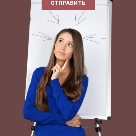
ОТПРАВИТЬ
Вращающий момент
дв
Т, Н*м
Б
Т
рм
Таким образом, выбираем двигатель 4АМ100 L
6УЗ (Р ном =2,2 кВт, п ном =950 об/мин);
передаточные числа: привода и=20,6; редуктора
и зп =7,1; ременной передачи и оп =2,9. Таблица
2.5 Силовые и кинематические параметры
привода
Тип двигателя
4АМ100 L 6УЗ,
Р ном =2,2
кВт, п ном
=950 об/мин