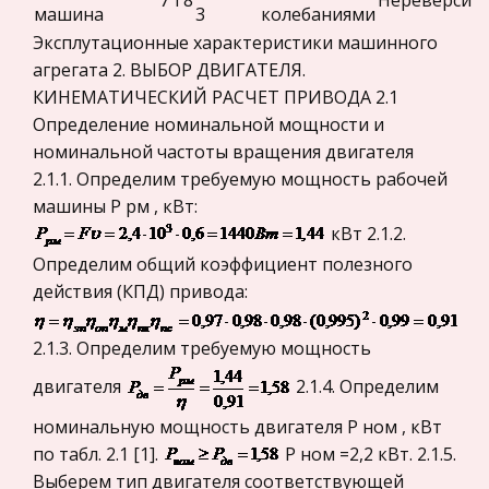
7
1
8
Нереверсив
профессионала происходит в процессе
машина
3
колебаниями
Законодательство и право
достаточно напряженной, систематической и
Эксплутационные характеристики машинного
разнообразной деятельности. Она требует от
Прокурорский надзор
агрегата 2. ВЫБОР ДВИГАТЕЛЯ.
человека определенных способностей, заинтер
КИНЕМАТИЧЕСКИЙ РАСЧЕТ ПРИВОДА 2.1
Геология
Определение номинальной мощности и
Научные достижения древней Индии
Административное право
номинальной частоты вращения двигателя
Росляков Илья Владимирович. МГУ, ФНМ, 1 курс.
Историческая личность
2.1.1. Определим требуемую мощность рабочей
2006 год. Древние индийцы добились
машины Р рм , кВт:
Банковское дело и кредитование
значительных успехов в развитии научных
кВт 2.1.2.
Архитектура
знаний. Уже в древние века их учёные владели
Определим общий коэффициент полезного
знаниями, которые стали известны
Искусство
действия (КПД) привода:
Конституционное (государственное) право
России
2.1.3. Определим требуемую мощность
Экономико-математическое
двигателя
2.1.4. Определим
моделирование
номинальную мощность двигателя Р ном , кВт
Право
по табл. 2.1 [1].
Р ном =2,2 кВт. 2.1.5.
Выберем тип двигателя соответствующей
Компьютеры и периферийные устройства