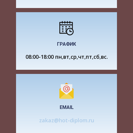
предпочтительным вариантом будет третий
и=21,11; и ном =950 об/мин. 2.2.4. Определяем
максимально допустимое отклонение частоты
вращения приводного вала конвейера:
ГРАФИК
2.2.5. Определяем
допускаемую частоту вращения приводного
08:00-18:00 пн,вт,ср,чт,пт,сб,вс.
вала конвейра, при-няв
об/мин:
об/мин. 2.2.6.
Определим фактическое передаточное число
привода
2.2.7. Уточним
передаточное число открытой передачи
EMAIL
2.3 Определение силовых и
zakaz@hot-diplom.ru
кинематических параметров привода