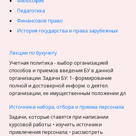
Философия
Педагогика
Финансовое право
История государства и права зарубежных
стран
География, Экономическая география
Лекции по бухучету
Физика
Учетная политика - выбор организацией
Искусство, Культура, Литература
способов и приемов введения БУ в данной
организации. Задачи БУ: 1- формирование
Компьютерные сети
полной и достоверной информ. о деятел.
Материаловедение
организации, ее имущественным положении дл
Авиация
Источники набора, отбора и приема персонала
Программирование, Базы данных
Задачи, которые ставятся при написании
Бухгалтерский учет
курсовой работы: • изучить источники
История
привлечения персонала; • рассмотреть