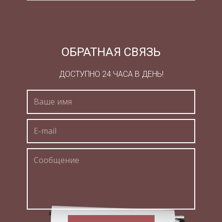
Параметр
Вал
ОБРАТНАЯ СВЯЗЬ
Мощность Р, кВт
дв
ДОСТУПНО 24 ЧАСА В ДЕНЬ!
Б
Т
рм
Частота вращения п,
Угловая скорость , 1/с
об/мин
Б
Т
рм