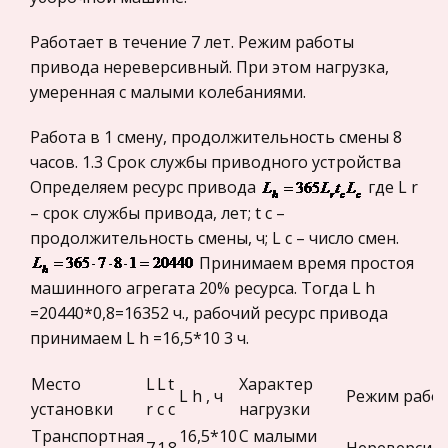
Международные экономические и валютно-
кредитные отношения
Соотношение морали и права
Работает в течение 7 лет. Режим работы
Политология, Политистория
привода нереверсивный. При этом нагрузка,
Моральные нормы формируются в процессе
умеренная с малыми колебаниями.
Биржевое дело
утверждения, развития нравственных взглядов,
идеалов добра, правды, справедливости и т.д.
Радиоэлектроника
Работа в 1 смену, продолжительность смены 8
Значительную роль в этом процессе играет
часов. 1.3 Срок службы приводного устройства
Медицина
религия. 2. В правовых актах
Определяем ресурс привода
где L r
Пищевые продукты
– срок службы привода, лет; t c –
Договор аренды недвижимости
Конституционное (государственное) право
продолжительность смены, ч; L c – число смен.
Продолжается данный процесс и в настоящее
зарубежных стран
Принимаем время простоя
время. Широко развивающийся рынок
Государственное регулирование, Таможня,
машинного агрегата 20% ресурса. Тогда L h
недвижимости служит гарантией реализации
Налоги
=20440*0,8=16352 ч., рабочий ресурс привода
основного конституционного права граждан –
принимаем L h =16,5*10 3 ч.
Транспорт
права частной собственности, права имет
Жилищное право
Место
L
L
t
Характер
Психология труда
L h , ч
Режим рабо
установки
r
c
c
нагрузки
Гражданское право
Становление человека как личности и
Транспортная
16,5*10
С малыми
Гражданское процессуальное право