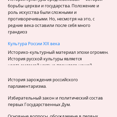
История
борьбы церкви и государства. Положение и
Уголовное право
роль искусства были сложными и
противоречивыми. Но, несмотря на это, с
Экскурсии и туризм
редние века оставили после себя много
Маркетинг, товароведение, реклама
грандиоз
Социология
Культура России XIX века
Религия
Историко-культурный материал эпохи огромен.
Культурология
История русской культуры является
Экологическое право
неотъемлемой частью прошлого нашей
Физкультура и Спорт, Здоровье
родины. Изучение культурного процесса,
особенностей духовной жизни и бытовых
История зарождения российского
Теория государства и права
традиций
парламентаризма.
История отечественного государства и
права
Острый инфаркт миокарда, желудочковая
Избирательный закон и политический состав
экстрасистолия, кардиогенный шок,
Микроэкономика, экономика предприятия,
первых Государственных Дум.
нестабильная стенокардия, артериальная
предпринимательство
гипертензия 3-й степени, атеросклероз аорты и
Основные вопросы, обсуждаемые в первых