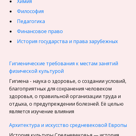
Химия
Философия
Педагогика
Финансовое право
История государства и права зарубежных
стран
География, Экономическая география
Гигиенические требования к местам занятий
Физика
физической культурой
Искусство, Культура, Литература
Гигиена - наука о здоровье, о создании условий,
благоприятных для сохранения человеком
Компьютерные сети
здоровья, о правильной организации труда и
Материаловедение
отдыха, о предупреждении болезней. Её целью
Авиация
является изучение влияния
Программирование, Базы данных
Архитектура и искусство средневековой Европы
Бухгалтерский учет
История культуры Средневековья — история