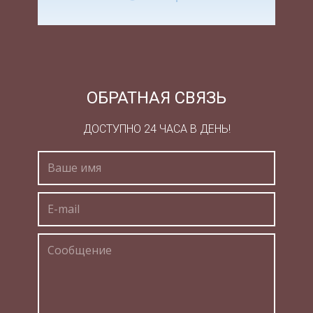
дороги. В конце сентября 1905 года, в Москве
началась городская общеполитическая стачка.
Наряду с требованиями введения
демократических свобод – слова, собраний,
демонстраций, установления 8-часового
ОБРАТНАЯ СВЯЗЬ
рабочего дня все чаще выдвигался лозунг
ДОСТУПНО 24 ЧАСА В ДЕНЬ!
«Долой самодержавие!». В первых числах
октября стачка распространилась на
большинство городов страны и стала
всероссийской.
Участились крестьянские выступления,
заполыхали помещичьи имения.
Николай II назначил Председателем Совета
министров С.Ю. Витте, который был убеждён в
необходимости проведения реформ. По его