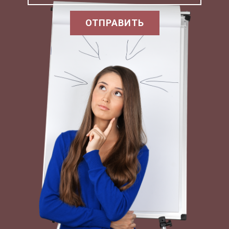
инициативе 17 октября 1905 г.
ОТПРАВИТЬ
Николай II подписал Манифест «Об
усовершенствовании государственного
порядка». Провозглашались демократические
свободы – неприкосновенность личности,
свобода слова и собраний, создание
профсоюзных, политических и иных
объединений. Было обещано учреждение
высшего представительного органа,
обладающего законодательными функциями, -
Государственной Думы. С конца 1905 года
революционный подъём пошел на спад.
Энергия общественности была направлена на
создание политических партий, борьбу за места
в Думе (выборы прошли в марте-апреле 1906), а
затем – за влияние на характер принимаемых
решений. Но всё же революция 1905 г. имела