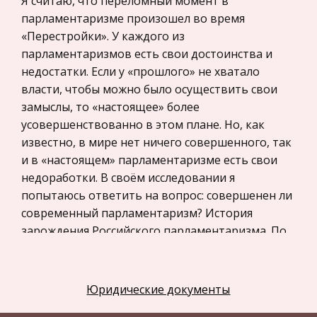
Я считаю, что переломный момент в
сформулированном Бентамом (1748-1832) в
парламентаризме произошел во время
Компьютеры и периферийные устройства
книгах «Введение в принципы морали и права»
«Перестройки». У каждого из
Астрономия
(1789) и «Деонтология, или наука о морали » (18
парламентаризмов есть свои достоинства и
Программное обеспечение
недостатки. Если у «прошлого» не хватало
власти, чтобы можно было осуществить свои
Разное
замыслы, то «настоящее» более
Уголовное и уголовно-исполнительное
усовершенствованно в этом плане. Но, как
право
известно, в мире нет ничего совершенного, так
Налоговое право
и в «настоящем» парламентаризме есть свои
недоработки. В своём исследовании я
Техника
попытаюсь ответить на вопрос: совершенен ли
Компьютеры, Программирование
современный парламентаризм? История
История экономических учений
зарождения Российского парламентаризма. По
учебнику Данилова, да и многих других, история
Здоровье
зарождения парламентаризма начинается с
Российское предпринимательское право
революции 1905-1907 гг. Во второй половине
Юридические документы
Физкультура и Спорт
дня 9 января 1905 г. в ответ на увольнения