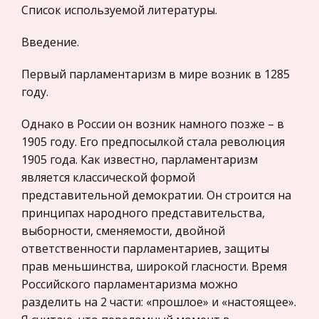
религиозная картина мира
Список используемой литературы.
Гражданское процессуальное право
Исходным понятием, на базе которого строится
Введение.
философская картина мира, является категория
Законодательство и право
бытия. Бытие – это самое широкое и самое
Прокурорский надзор
Первый парламентаризм в мире возник в 1285
абстрактное понятие. Прежде всего термин
году.
Геология
«быть» означает наличествов
Административное право
Однако в России он возник намного позже – в
Инфекционные заболевания как одно из
Историческая личность
1905 году. Его предпосылкой стала революция
негативных последствий глобализации
1905 года. Как известно, парламентаризм
Банковское дело и кредитование
Вместе с экономической интеграцией,
является классической формой
Архитектура
увеличением политических и культурных
представительной демократии. Он строится на
контактов участились случаи заболевани я
Искусство
принципах народного представительства,
инфекционными болезн я ми. К сожалению, те
выборности, сменяемости, двойной
Конституционное (государственное) право
болезни, которые еще к середине 20 века сч
ответственности парламентариев, защиты
России
прав меньшинства, широкой гласности. Время
Утилитаризм. Его истоки и проявления
Экономико-математическое
Российского парламентаризма можно
моделирование
Наиболее яркое выражение утилитаризм
разделить на 2 части: «прошлое» и «настоящее».
получает в принципе полезности,
Право