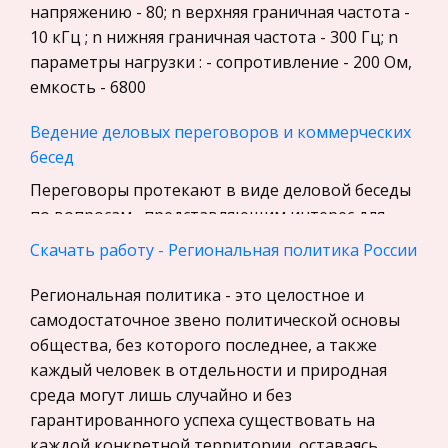
Уголовное право
напряжению - 80; n верхняя граничная частота -
10 кГц ; n нижняя граничная частота - 300 Гц; n
Экскурсии и туризм
параметры нагрузки : - сопротивление - 200 Ом,
Маркетинг, товароведение, реклама
емкость - 6800
Социология
Ведение деловых переговоров и коммерческих
Религия
бесед
Культурология
Переговоры протекают в виде деловой беседы
Экологическое право
по вопросам , представляющим интерес для
Физкультура и Спорт, Здоровье
обеих сторон , и служат налаживанию
Скачать работу - Региональная политика России
кооперационных связей. Переговоры
Теория государства и права
существенно различаются по своим целям : закл
Региональная политика - это целостное и
История отечественного государства и
самодостаточное звено политической основы
права
Доклад о посещение Государственного
общества, без которого последнее, а также
Исторического Музея
Микроэкономика, экономика предприятия,
каждый человек в отдельности и природная
предпринимательство
Археолог граф А.С. Уваров (1825-1884) — один из
среда могут лишь случайно и без
основателей музея и первый директор. Именно
гарантированного успеха существовать на
Нероссийское законодательство
он способствовал утверждению статуса
каждой конкретной территории, оставаясь