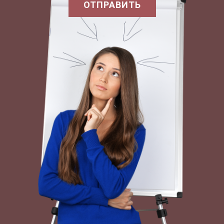
ОТПРАВИТЬ
Взаимодействия региональных и центральных
органов власти в 1992 - 1993 годах
определялись в основном стремлением центра
к системному реформированию экономики, а
регионов - к защите от 'негативных'
последствий реформ. При этом часть регионов
стремилась максимально использовать
возникающие в процессе реформ возможности
для экономического продвижения, другая часть
пыталась скорректировать само направление
экономического реформирования. Эти
взаимодействия проходят в весьма сложной
политической обстановке открытой
конфронтации примерно равных по
потенциальным возможностям ветвей власти,
в условиях ослабленности институтов
национальной государственности, высокого