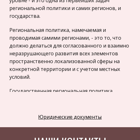
уровне - и это одна из первейших задач
региональной политики и самих регионов, и
Астрономия
государства.
Программное обеспечение
Разное
Региональная политика, намечаемая и
проводимая самими регионами, - это то, что
Уголовное и уголовно-исполнительное
должно делаться для согласованного и взаимно
право
неразрушающего развития всех элементов
Налоговое право
пространственно локализованной сферы на
Техника
конкретной территории и с учетом местных
условий.
Компьютеры, Программирование
История экономических учений
Государственная региональная политика
призвана обеспечить дееспособность
Здоровье
региональной политики на местах.
Российское предпринимательское право
Юридические документы
Физкультура и Спорт
Объект региональной политики - взаимосвязи и
отношения между регионами.
Музыка