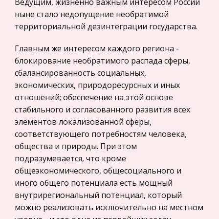
индустриализация создают новые п
Ведущим, жизненно важным интересом России
ныне стало недопущение необратимой
Законодательство и право
Налоговая система в РФ
территориальной дезинтеграции государства.
Прокурорский надзор
Именно налоговая система на сегодняшний
Геология
Главным же интересом каждого региона -
день оказалась, пожалуй, главным предметом
блокирование необратимого распада сферы,
Административное право
дискуссий о путях и методах реформирования,
сбалансированность социальных,
равно как и острой критики, этим и
Историческая личность
экономических, природоресурсных и иных
определяется актуальность выбранной те
Банковское дело и кредитование
отношений; обеспечение на этой основе
стабильного и согласованного развития всех
Товароведная характеристика молочных
Архитектура
элементов локализованной сферы,
консервов
Искусство
соответствующего потребностям человека,
Главной причиной порчи молока является
Конституционное (государственное) право
общества и природы. При этом
присутствие в нем микроорганизмов. Поэтому
России
подразумевается, что кроме
основная задача при консервации молока и
общеэкономического, общесоциального и
Экономико-математическое
молочных продуктов – прекращение
иного общего потенциала есть мощный
моделирование
жизнедеятельности микроорганизмов. При
внутрирегиональный потенциал, который
прои
Право
можно реализовать исключительно на местном
Компьютеры и периферийные устройства