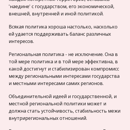
Международные экономические и валютно-
Исторического музея как научного учреждения.
'наедине' с государством, его экономической,
кредитные отношения
Знаменитый историк И.Е.
внешней, внутренней и иной политикой.
Политология, Политистория
Природные факторы юга Дальнего Востока и
Всякая политика хороша настолько, насколько
Биржевое дело
здоровье человека
ей удается поддерживать баланс различных
Радиоэлектроника
интересов.
Данное пособие предназначено для студентов
Медицина
биолого-химического факультета. Пособие
Региональная политика - не исключение. Она в
Пищевые продукты
содержит региональный материал по экологии
той мере политика и в той мере эффективна, в
человека. Даны сведения об особенностях
Конституционное (государственное) право
какой достигнут и стабилизирован компромисс
адаптации человека к действию при
зарубежных стран
между региональными интересами государства
и местными интересами самих регионов.
Государственное регулирование, Таможня,
Экология моря на примере Таганрогского
Налоги
залива и Азовского моря
Объединительной идеей и государственной, и
Транспорт
Важность сохранения его в чистом виде
местной региональной политики может и
очевидна. Каждый из нас понимает, что наше
Жилищное право
должна стать устойчивость, стабильность межи
море является источником как материального,
внутрирегиональных отношений.
Гражданское право
так и духовного богатства. Урбанизация и
Гражданское процессуальное право