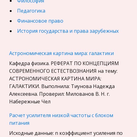
Философия
Педагогика
Финансовое право
История государства и права зарубежных
стран
География, Экономическая география
Астрономическая картина мира: галактики
Физика
Кафедра физика. РЕФЕРАТ ПО КОНЦЕПЦИЯМ
Искусство, Культура, Литература
СОВРЕМЕННОГО ЕСТЕСТВОЗНАНИЯ на тему:
АСТРОНОМИЧЕСКАЯ КАРТИНА МИРА:
Компьютерные сети
ГАЛАКТИКИ. Выполнила: Тиунова Надежда
Материаловедение
Алексеевна. Проверил: Милованов В. Н. г.
Авиация
Набережные Чел
Программирование, Базы данных
Расчет усилителя низкой частоты с блоком
Бухгалтерский учет
питания
История
Исходные данные: n коэффициент усиления по