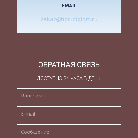
EMAIL
Нарушения касаются прежде всего процессов
непосредственного отражения
zakaz@hot-diplom.ru
действительности — ощущений и восприятии. У
детей с пораженной нервной системой эти
психические процессы формируются
замедленно и с большим количеством
особенностей и недостатков.
ОБРАТНАЯ СВЯЗЬ
Замедленная, ограниченная восприимчивость
оказывает огромное влияние на весь
ДОСТУПНО 24 ЧАСА В ДЕНЬ!
последующий ход психического развития.
Замедленность восприятия сочетается со
значительным сужением объема
воспринимаемого материала.
Узость восприятия мешает умственно
отсталому ребенку быстро улавливать смысл