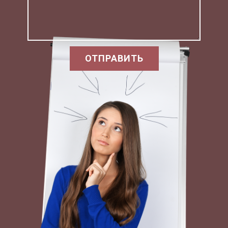
происходящего, а следовательно, давать ему
необходимую оценку.
Ощущения и восприятия этих детей
характеризуются недифференцированностью. В
ОТПРАВИТЬ
этой связи они часто принимают один
воспринимаемый предмет за другой.
Наиболее выраженная особенность восприятии
умственно отсталых — инактивность этого
процесса. В результате они не обнаруживают
стремления разобраться во всех свойствах
предъявляемого им для восприятия предмета.
Остановимся на некоторых особенностях
мышления умственно отсталых детей.
Слабость обобщений или конкретность