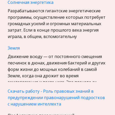
Солнечная энергетика
Программирование, Базы данных
Разрабатываются гигантские энергетические
Бухгалтерский учет
программы, осуществление которых потребует
История
громадных усилий и огромных материальных
Уголовное право
затрат. Если в конце прошлого века энергия
играла, в общем, вспомогательну
Экскурсии и туризм
Маркетинг, товароведение, реклама
Земля
Социология
Движение всюду — от постоянного смещения
песчинок в дюнах, движения бактерий и других
Религия
форм жизни до мощных колебаний в самой
Культурология
Земле, когда она дрожит во время
Экологическое право
землетрясения и после него. Эта планета ак
Физкультура и Спорт, Здоровье
Скачать работу - Роль правовых знаний в
Разработка новых товаров и роль рекламы в их
Теория государства и права
предупреждении правонарушений подростков
продвижении
с нарушением интеллекта
История отечественного государства и
Компаниям необходимо не только производить
права