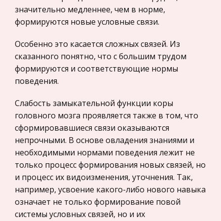
Транспорт
значительно медленнее, чем в норме,
Связи с общественностью в современных
Жилищное право
формируются новые условные связи.
организациях
Гражданское право
Покупатель стал уделять больше внимания
Особенно это касается сложных связей. Из
Гражданское процессуальное право
надежности, оперативности и другим
сказанного понятно, что с большим трудом
Законодательство и право
нематериальным факторам, которые
формируются и соответствующие нормы
формируют престиж поставщика. Поэтому в
поведения.
Прокурорский надзор
современных условиях при организации сбыта
Геология
Слабость замыкательной функции коры
товаров,
Административное право
головного мозга проявляется также в том, что
Подразделения Мирового океана, его
сформировавшиеся связи оказываются
Историческая личность
происхождение, причины колебаний
непрочными. В основе овладения знаниями и
Банковское дело и кредитование
необходимыми нормами поведения лежит не
Данная работа является попыткой объединить
Архитектура
только процесс формирования новых связей, но
новые знания физической океанографии и
и процесс их видоизменения, уточнения. Так,
океанологии с классическими источниками.
Искусство
например, усвоение какого-либо нового навыка
ПРОИСХОЖДЕНИЕ МИРОВОГО ОКЕАНА Молодая
Конституционное (государственное) право
означает не только формирование повой
Земля в катархее была лишена как гидрос
России
системы условных связей, но и их