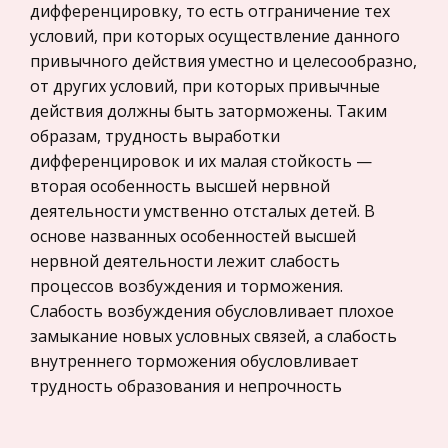
Экономико-математическое
дифференцировку, то есть отграничение тех
моделирование
условий, при которых осуществление данного
привычного действия уместно и целесообразно,
Право
от других условий, при которых привычные
Компьютеры и периферийные устройства
действия должны быть заторможены. Таким
Астрономия
образам, трудность выработки
дифференцировок и их малая стойкость —
Программное обеспечение
вторая особенность высшей нервной
Разное
деятельности умственно отсталых детей. В
Уголовное и уголовно-исполнительное
основе названных особенностей высшей
право
нервной деятельности лежит слабость
процессов возбуждения и торможения.
Налоговое право
Слабость возбуждения обусловливает плохое
Техника
замыкание новых условных связей, а слабость
Компьютеры, Программирование
внутреннего торможения обусловливает
трудность образования и непрочность
История экономических учений
дифференцировок.
Здоровье