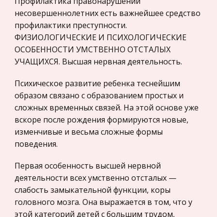
хорошие товары, но и информировать
Профилактика правонарушений
Микроэкономика, экономика предприятия,
потребителей об их преимуществах, а также
несовершеннолетних есть важнейшее средство
предпринимательство
добиваться четкого позиционирования своих
профилактики преступности.
товаров в сознании потребителей. Чтобы
ФИЗИОЛОГИЧЕСКИЕ И ПСИХОЛОГИЧЕСКИЕ
Нероссийское законодательство
ОСОБЕННОСТИ УМСТВЕННО ОТСТАЛЫХ
Международные экономические и валютно-
Хосе Ортега-и-Гассет. Восстание масс
УЧАЩИХСЯ. Высшая нервная деятельность.
кредитные отношения
Меньшинство - совокупность лиц, выделенных
Политология, Политистория
Психическое развитие ребенка теснейшим
особо; масса - не выделенных ничем. Речь,
образом связано с образованием простых и
Биржевое дело
следовательно, идет не только и не столько о
сложных временных связей. На этой основе уже
'рабочей массе'. Масса - это средний человек.
Радиоэлектроника
вскоре после рождения формируются новые,
Таким образом, чисто кол
Медицина
изменчивые и весьма сложные формы
поведения.
Бенчмаркинг
Пищевые продукты
Новизну в это понятие внесли дорогие бизнес-
Конституционное (государственное) право
Первая особенность высшей нервной
консультанты, нанимаемые фирмами всех форм
зарубежных стран
деятельности всех умственно отсталых —
и размеров для того, чтобы они объяснили, как
слабость замыкательной функции, коры
Государственное регулирование, Таможня,
сделать так, чтобы их доходы не отставали от
головного мозга. Она выражается в том, что у
Налоги
доходов той же семьи н
этой категорий детей с большим трудом,