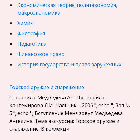
Экономическая теория, политэкономия,
макроэкономика
Химия
Философия
Педагогика
Финансовое право
История государства и права зарубежных
стран
География, Экономическая география
Горское оружие и снаряжение
Физика
Составила: Медведева А.С. Проверила:
Искусство, Культура, Литература
Кантемирова Л.И. Нальчик – 2006 "; echo ''; Зал №
5 "; echo ''; Вступление Меня зовут Медведева
Компьютерные сети
Ангелина. Тема экскурсии: Горское оружие и
Материаловедение
снаряжение. В коллекци
Авиация