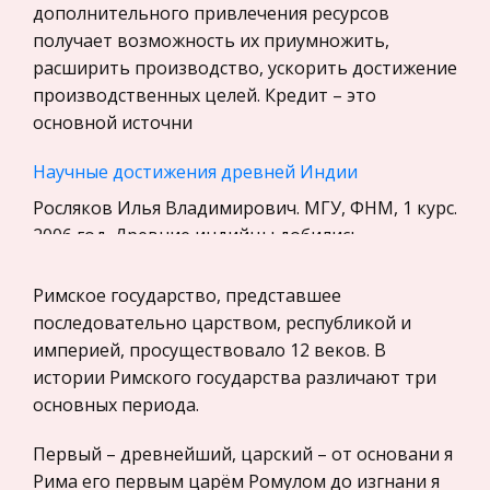
Уголовное право
дополнительного привлечения ресурсов
получает возможность их приумножить,
Экскурсии и туризм
расширить производство, ускорить достижение
Маркетинг, товароведение, реклама
производственных целей. Кредит – это
Социология
основной источни
Религия
Научные достижения древней Индии
Культурология
Росляков Илья Владимирович. МГУ, ФНМ, 1 курс.
Экологическое право
2006 год. Древние индийцы добились
Физкультура и Спорт, Здоровье
значительных успехов в развитии научных
знаний. Уже в древние века их учёные владели
Римское государство, представшее
Теория государства и права
знаниями, которые стали известны
последовательно царством, республикой и
История отечественного государства и
империей, просуществовало 12 веков. В
права
Денежный рынок и его инструменты.
истории Римского государства различают три
Монетарная политика Центральных Банков
Микроэкономика, экономика предприятия,
основных периода.
предпринимательство
Предпочтение денег. Классическая и
Первый – древнейший, царский – от основани я
кейсианская концепции 5 1.2 Равновесие на
Нероссийское законодательство
Рима его первым царём Ромулом до изгнани я
денежном рынке 9 1.2.1 Равновесие на