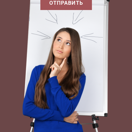
дела, по поводу которого обратитс я к сенату.
ОТПРАВИТЬ
Затем начиналось обсуждение.
Председательствующий приглашал сенаторов
(по списку) высказатьс я . Голосование было или
поимённым или путём расхождени я ,
расступанием в разные стороны –
«Голосованием ногами». Решени я сената
получали своё название по имени консула,
председательствовавшего в собрании сената.
Обычно постановлени я сената излагались
письменно. Эти постановлени я заносились в
специальную книгу и передавались в храм
Цереры, где их хранили плебейские эдилы.
Позднее постановлени я стали отдавать в
архивы государственного казначейства при
храме Сатурна.