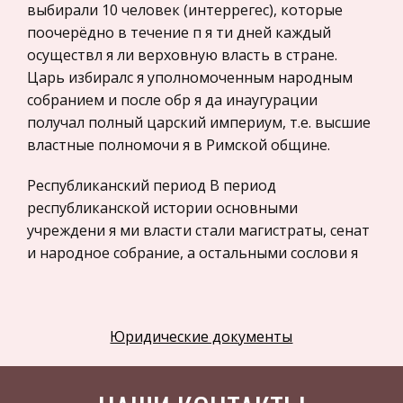
выбирали 10 человек (интеррегес), которые
Астрономия
поочерёдно в течение п я ти дней каждый
Программное обеспечение
осуществл я ли верховную власть в стране.
Царь избиралс я уполномоченным народным
Разное
собранием и после обр я да инаугурации
Уголовное и уголовно-исполнительное
получал полный царский империум, т.е. высшие
право
властные полномочи я в Римской общине.
Налоговое право
Республиканский период В период
Техника
республиканской истории основными
Компьютеры, Программирование
учреждени я ми власти стали магистраты, сенат
и народное собрание, а остальными сослови я
История экономических учений
ми – патриции и плебеи, к которым в
Здоровье
последствии прибавилось сословие всадников.
Российское предпринимательское право
Такое устройство и распределение власти
Юридические документы
следует отнести к разр я ду аристократических,
Физкультура и Спорт
поскольку многие важные должности в
Музыка
республике оказались выборными и осуществл я