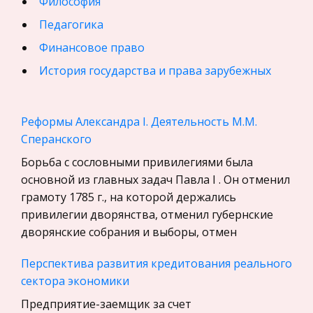
Философия
Педагогика
Финансовое право
История государства и права зарубежных
стран
География, Экономическая география
Реформы Александра I. Деятельность М.М.
Физика
Сперанского
Искусство, Культура, Литература
Борьба с сословными привилегиями была
основной из главных задач Павла I . Он отменил
Компьютерные сети
грамоту 1785 г., на которой держались
Материаловедение
привилегии дворянства, отменил губернские
Авиация
дворянские собрания и выборы, отмен
Программирование, Базы данных
Перспектива развития кредитования реального
Бухгалтерский учет
сектора экономики
История
Предприятие-заемщик за счет