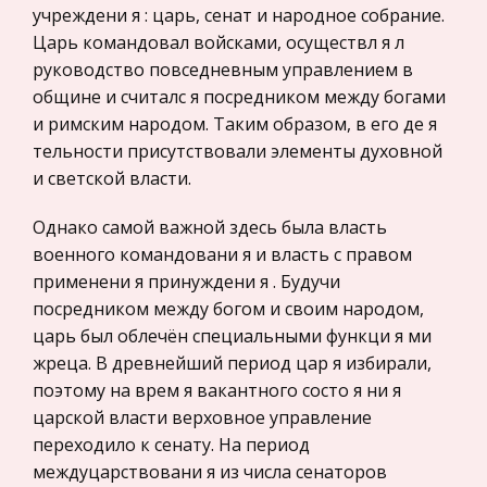
учреждени я : царь, сенат и народное собрание.
Обучение декоративной лепке детей 5-7 лет
Законодательство и право
Царь командовал войсками, осуществл я л
Каждый из этих видов имеет свои особенности
Прокурорский надзор
руководство повседневным управлением в
и задачи. В предметной лепке изображение
общине и считалс я посредником между богами
Геология
отдельных предметов для ребенка является
и римским народом. Таким образом, в его де я
Административное право
более простым, чем в рисовании. Дети с
тельности присутствовали элементы духовной
интересом лепят фигуры людей и живо
Историческая личность
и светской власти.
Банковское дело и кредитование
Генератор индукторного типа с жидкостным
Однако самой важной здесь была власть
охлаждением
Архитектура
военного командовани я и власть с правом
Однопроводная система уменьшает количество
применени я принуждени я . Будучи
Искусство
проводов и значительно упрощает всю систему
посредником между богом и своим народом,
Конституционное (государственное) право
проводки. Однако при нарушении изоляции
царь был облечён специальными функци я ми
России
провода могут касаться металлических частей
жреца. В древнейший период цар я избирали,
Экономико-математическое
автомобиля, что может привес
поэтому на врем я вакантного состо я ни я
моделирование
царской власти верховное управление
переходило к сенату. На период
Право
междуцарствовани я из числа сенаторов
Компьютеры и периферийные устройства