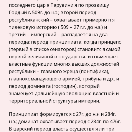
Международные экономические и валютно-
последнего цар я Тарувини я по прозвищу
денежном рынке в краткосрочном периоде 9
кредитные отношения
Гордый в 509г. до н.э.; второй период –
1.2.2 Равновесие на денежн
Политология, Политистория
республиканский – охватывает примерно п я
Профессиональное выгорание менеджера
тивековую историю ( 509 – 27 г.г. до н.э.) и
Биржевое дело
третий – имперский – распадаетс я на два
Понятие 'выгорание' впервые было
Радиоэлектроника
периода: период принципиата, когда принцепс
использовано в середине 1970-х годов
Медицина
(первый в списке сенаторов) становитс я самой
американским психиатром Г. Фройденбергером
первой величиной в государстве и совмещает
Пищевые продукты
для характеристики психологического состояния
властные функции многих высших должностей
специалистов, интенсивно и тесно общающих
Конституционное (государственное) право
республики – главного жреца (понтифика),
зарубежных стран
главнокомандующего армией, трибуна и др., и
Просвещенный абсолютизм в России:
Государственное регулирование, Таможня,
период домината (господин), который
особенности, содержание, противоречия
Налоги
знаменует дальнейшую эволюцию властной и
Представители просвещённого абсолютизма,
территориальной структуры империи.
Транспорт
используя популярность идей французского
Просвещения, представляли свою деятельность
Жилищное право
Принципиат формируетс я с 27г. до н.э. и 284г.
как «союз философов и государей».
Гражданское право
н.э.; доминат охватывает период с 284г. по 476г.
Просвещённый абсолютизм был направлен на
В царский период власть осуществл я ли три
Гражданское процессуальное право