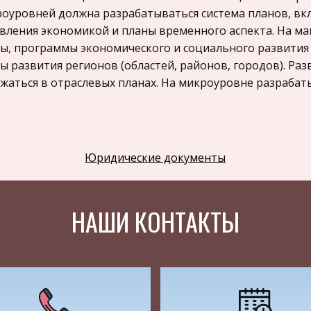
оуровней должна разрабатываться система планов, в
вления экономикой и планы временного аспекта. На м
ы, программы экономического и социального развития
ы развития регионов (областей, районов, городов). Ра
жаться в отраслевых планах. На микроуровне разрабат
ема планов временного аспекта включает: - долгосрочны
несрочные (3 — 5 лет), - краткосрочные (до года), - опер
осрочный план должен отражать стратегию экономичес
Юридические документы
осрочный период, главные цели, приоритеты, пути и ср
тегия развития отдельных предприятий (фирм) отражает
НАШИ КОНТАКТЫ
ах должны конкретизироваться основные направления 
абатывать сроком на 3 — 5 лет.
олее оптимальным сроком считается пятилетний период
ествить строительство и ввод в действие крупных объ
нструкцию предприятий, подготовить кадры специалис