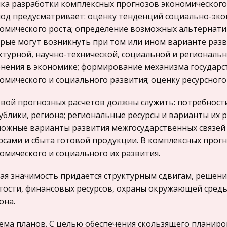
ка разработки комплексных прогнозов экономического
од предусматривает: оценку тенденций социально-эко
омического роста; определение возможных альтернатив
рые могут возникнуть при том или ином варианте разв
ктурной, научно-технической, социальной и региональ
нения в экономике; формирование механизма государс
омического и социального развития; оценку ресурсного
вой прогнозных расчетов должны служить: потребности
ублики, региона; региональные ресурсы и варианты их
ожные варианты развития межгосударственных связей
рсами и сбыта готовой продукции. В комплексных прог
омического и социального их развития.
ая значимость придается структурным сдвигам, решен
тости, финансовых ресурсов, охраны окружающей сред
она.
ема планов. С целью обеспечения скользящего планир