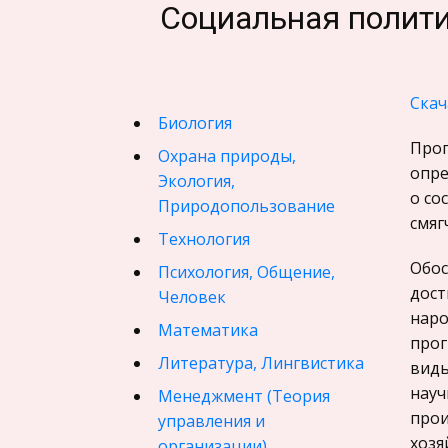
Социальная полити
Скач
Биология
Прог
Охрана природы,
опре
Экология,
о со
Природопользование
смяг
Технология
Обос
Психология, Общение,
дост
Человек
наро
Математика
прог
Литература, Лингвистика
виды
науч
Менеджмент (Теория
прои
управления и
хозя
организации)