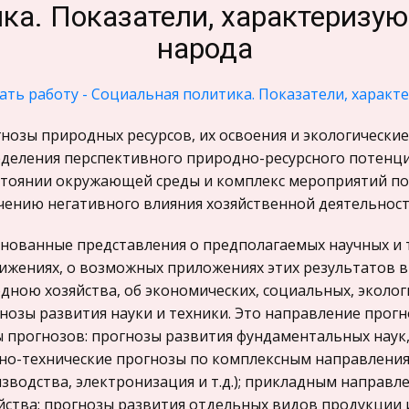
ка. Показатели, характеризу
народа
ать работу - Социальная политика. Показатели, харак
нозы природных ресурсов, их освоения и экологически
деления перспективного природно-ресурсного потенц
стоянии окружающей среды и комплекс мероприятий 
чению негативного влияния хозяйственной деятельнос
нованные представления о предполагаемых научных и т
ижениях, о возможных приложениях этих результатов в
дною хозяйства, об экономических, социальных, эколо
нозы развития науки и техники. Это направление про
 прогнозов: прогнозы развития фундаментальных наук
но-технические прогнозы по комплексным направлени
зводства, электронизация и т.д.); прикладным направл
йства; прогнозы развития отдельных видов продукции и