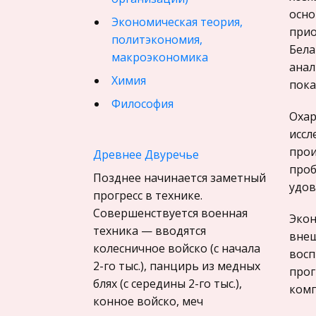
осно
Экономическая теория,
прио
политэкономия,
Бела
макроэкономика
анал
Химия
пока
Философия
Охар
Педагогика
иссл
Финансовое право
прои
Древнее Двуречье
проб
История государства и
Позднее начинается заметный
удов
права зарубежных стран
прогресс в технике.
Совершенствуется военная
География, Экономическая
Экон
техника — вводятся
география
внеш
колесничное войско (с начала
восп
Физика
2-го тыс.), панцирь из медных
прог
Искусство, Культура,
блях (с середины 2-го тыс.),
комп
Литература
конное войско, меч