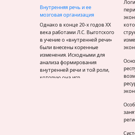
Компьютерные сети
Логи
Внутренняя речь и ее
пери
Материаловедение
мозговая организация
экон
Авиация
Однако в конце 20-х годов XX
кото
Программирование, Базы
века работами Л.С. Выготского
стру
данных
в учение о «внутренней речи»
изме
были внесены коренные
экон
Бухгалтерский учет
изменения. Исходными для
История
Осно
анализа формирования
респ
Уголовное право
внутренней речи и той роли,
возм
которую она игр
Экскурсии и туризм
ресу
Маркетинг,
Системы управления
экон
товароведение, реклама
космическими полетами
Особ
Социология
Системы управлени я ракетно-
заня
космическими комплексами и
Религия
реги
космическими летательными
Культурология
аппаратами представл я ют
Сист