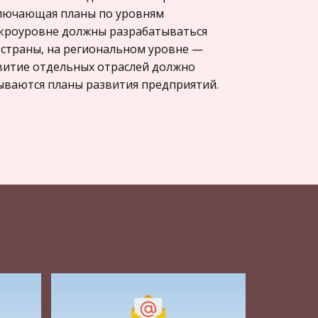
ключающая планы по уровням
акроуровне должны разрабатываться
 страны, на региональном уровне —
звитие отдельных отраслей должно
ываются планы развития предприятий.
е планы (па период 15 — 20 лет), -
ативные (сутки, неделя, декада).
кого и социального развития на
едства их достижения.
ся в бизнес-планах. В среднесрочных
стратегии. Их целесообразно
, поскольку в течение 5-ти лет можно
ектов, провести техническую
тов. Показатели должны определяться