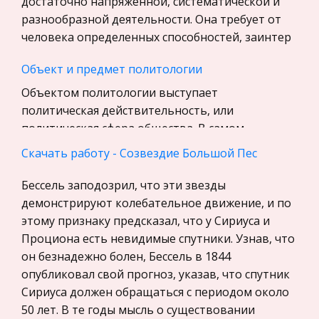
достаточно напряженной, систематической и
Экскурсии и туризм
разнообразной деятельности. Она требует от
Маркетинг, товароведение, реклама
человека определенных способностей, заинтер
Социология
Объект и предмет политологии
Религия
Объектом политологии выступает
Культурология
политическая действительность, или
Экологическое право
политическая сфера общества. В самом
Физкультура и Спорт, Здоровье
широком смысле слова политическая сфера есть
Скачать работу - Созвездие Большой Пес
область общественных отношений, связанная с
Теория государства и права
взаимоде
Бессель заподозрил, что эти звезды
История отечественного государства и
демонстрируют колебательное движение, и по
права
Формирование культурологии как
этому признаку предсказал, что у Сириуса и
дисциплинарной науки о культуре
Микроэкономика, экономика предприятия,
Проциона есть невидимые спутники. Узнав, что
предпринимательство
Культурология должна сориентировать
он безнадежно болен, Бессель в 1844
слушателя, помочь ему войти в интересный и
опубликовал свой прогноз, указав, что спутник
Нероссийское законодательство
сложный мир культуры, так сказать,
Сириуса должен обращаться с периодом около
Международные экономические и валютно-
предоставить ему «ключи» и «путеводитель»
50 лет. В те годы мысль о существовании
кредитные отношения