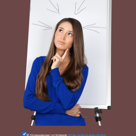
Обрадованная Прокрида решила вернуться
домой, она верила, что муж, страстный охотник,
получив чудесные дары Миноса, простит ее. Так
оно и вышло.
Теперь Кефал никогда не знал промаха. Вот
только на заре он больше в лес не выходил —
не хотел попадаться на глаза Эос. До Прокриды
дошли слухи, что в лесной чаще ее муж
встречается с какойто незнакомкой. Кто она?
Нимфа? Или вспомнила о старой любви богиня
Эос? Терзаясь подозрениями, Прокрида решила
проследить за мужем и тайно последовала за
ним на охоту. Она увидела, как Кефал улегся
отдохнуть под раскидистым деревом, и поняла,
что напрасно сомневалась в его верности.
Счастливая Прокрида поспешила выйти из
Я принимаю условия
пользовательского