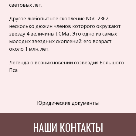
световых лет.
Программное обеспечение
Разное
Другое любопытное скопление NGC 2362,
несколько дюжин членов которого окружают
Уголовное и уголовно-исполнительное
звезду 4 величины t CMa . Это одно из самых
право
молодых звездных скоплений: его возраст
Налоговое право
около 1 млн. лет.
Техника
Легенда о возникновении созвездия Большого
Компьютеры, Программирование
Пса
История экономических учений
Здоровье
Российское предпринимательское право
Юридические документы
Физкультура и Спорт
Музыка
НАШИ КОНТАКТЫ
Правоохранительные органы
Экономика и Финансы