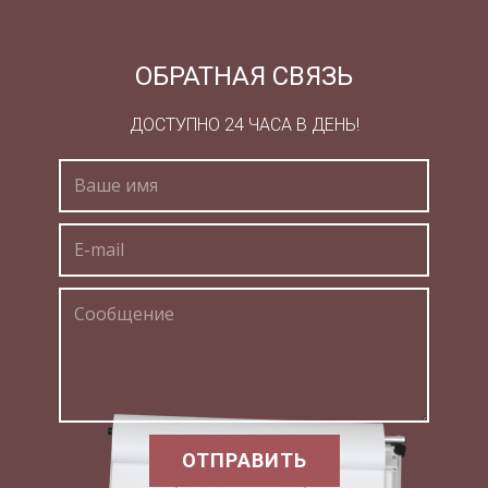
согласилась стать его супругой, и думать забыв
о некогда любимом муже.
ОБРАТНАЯ СВЯЗЬ
Разгневанный Кефал вернул себе прежний
облик, и Прокрида в страхе бежала из дома. Она
ДОСТУПНО 24 ЧАСА В ДЕНЬ!
взошла на корабль, отправлявшийся на далекий
остров Крит, и вскоре предстала перед
критским царем Миносом. Царь был тяжело
болен, казалось, не было средства облегчить его
страдания, но гречанка была искусной
врачевательницей, и ей удалось исцелить царя.
В награду Минос подарил ей чудесное, не
знающее промаха копье и быстроногую собаку
по имени Лелапа (по-гречески это значит
«вихрь»). Лелапу Зевс когда-то приставил
сторожить похищенную Европу, и Минос — сын
Зевса и Европы — унаследовал собаку от
ОТПРАВИТЬ
матери.