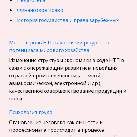
Педагогика
Финансовое право
История государства и права зарубежных
стран
География, Экономическая география
Место и роль НТП в развитии ресурсного
Физика
потенциала мирового хозяйства
Искусство, Культура, Литература
Изменение структуры экономики в ходе НТП в
связи с опережающим развитием новейших
Компьютерные сети
отраслей промышленности (атомной,
Материаловедение
авиакосмической, электронной и др.),
Авиация
качественное совершенствование продукции и
повы
Программирование, Базы данных
Бухгалтерский учет
Психология труда
История
Становление человека как личности и
Уголовное право
профессионала происходит в процессе