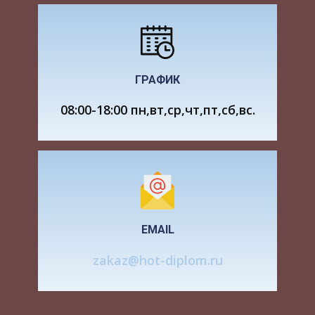
приметила статного охотника. И конечно,
влюбилась: страсть в сердце Зари загоралась
мгновенно. Не медля ни мгновения, Эос
подхватила Кефала в колесницу и умчала в свой
ГРАФИК
дворец на остров Делос — там охотник стал
возлюбленным и пленником богини.
08:00-18:00 пн,вт,ср,чт,пт,сб,вс.
Однако Кефал не смог полюбить Эос — он думал
лишь об оставленной Прокриде . Разгневанная
пренебрежением Эос наконец отпустила Кефала
, но предложила ему испытать супругу.
Богиня изменила внешность охотника, и он
EMAIL
неузнанным явился к жене.
zakaz@hot-diplom.ru
Прокрида казалась безутешной — так она
горевала о Кефале , но постепенно учтивый
чужестранец сумел завоевать ее сердце. Она