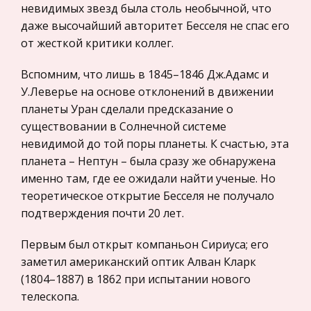
для путешествия в этом мире. Однако недоста
невидимых звезд была столь необычной, что
Политология, Политистория
даже высочайший авторитет Бесселя не спас его
Австралия и Океания
от жесткой критики коллег.
Биржевое дело
Австралия (Австралийский Союз) - государство,
Радиоэлектроника
Вспомним, что лишь в 1845–1846 Дж.Адамс и
занимающее ма терик Австралия, остров
Медицина
У.Леверье на основе отклонений в движении
Тасмания и множество мелких островов. Это
планеты Уран сделали предсказание о
Пищевые продукты
федеральное государство в составе
существовании в Солнечной системе
Содружества, возглавляемого Вели кобрита
Конституционное (государственное) право
невидимой до той поры планеты. К счастью, эта
зарубежных стран
планета – Нептун – была сразу же обнаружена
Социальная работа за рубежом и ее
Государственное регулирование, Таможня,
именно там, где ее ожидали найти ученые. Но
последствия
Налоги
теоретическое открытие Бесселя не получало
Однако относятся к ним преимущественно так
подтверждения почти 20 лет.
Транспорт
называемые «меньшинства» - национальные,
расовые или сексуальные. Результатом
Жилищное право
Первым был открыт компаньон Сириуса; его
подобной работы стал тот факт, что наиболее
Гражданское право
заметил американский оптик Алван Кларк
бесправным человеком в американско
(1804–1887) в 1862 при испытании нового
Гражданское процессуальное право
телескопа.
Земля
Законодательство и право