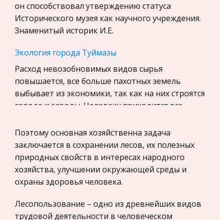
Уголовное право
он способствовал утверждению статуса
Исторического музея как научного учреждения.
Экскурсии и туризм
Знаменитый историк И.Е.
Маркетинг, товароведение, реклама
Экология города Туймазы
Социология
Расход невозобновимых видов сырья
Религия
повышается, все больше пахотных земель
Культурология
выбывает из экономики, так как на них строятся
Экологическое право
города и заводы. Человеку приходится все
Физкультура и Спорт, Здоровье
больше вмешиваться в хозяйство биосфер
Поэтому основная хозяйственна задача
Теория государства и права
Бизнес и предпринимательство в рыночной
заключается в сохранении лесов, их полезных
История отечественного государства и
экономике
природных свойств в интересах народного
права
Ведущую роль здесь играют малые формы
хозяйства, улучшении окружающей среды и
Микроэкономика, экономика предприятия,
бизнеса по причине их многочисленности и
охраны здоровья человека.
предпринимательство
высокоэффективности . Бизнес и
Лесопользование – одно из древнейших видов
предпринимательство - важнейшие элементы
Нероссийское законодательство
трудовой деятельности в человеческом
рыночной экономики, без которых не может