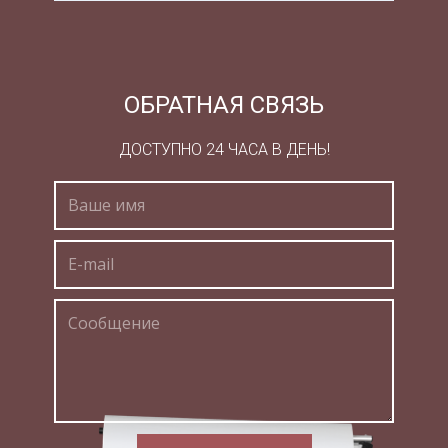
работы актуальна. Цель данной работы –
изучение технологии лесозаготовок. Для
достижения поставленной цели были решены
следующие задачи: · характеристика
ОБРАТНАЯ СВЯЗЬ
предприятия... · анализ выхода ассортимента по
породам; · оценка структуры и состава УКБ; ·
ДОСТУПНО 24 ЧАСА В ДЕНЬ!
анализ транспортировки леса.
Изм.
Лист
№ докум.
Подпись
Дата
КР. 2068029-060806-009-06