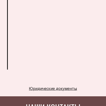
Астрономия
Программное обеспечение
Разное
Уголовное и уголовно-исполнительное
право
Налоговое право
Техника
Компьютеры, Программирование
История экономических учений
Здоровье
Российское предпринимательское право
Юридические документы
Физкультура и Спорт
Музыка