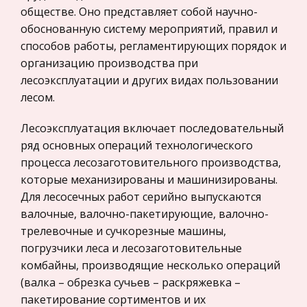
Международные экономические и валютно-
обществе. Оно представляет собой научно-
гармонич
кредитные отношения
обоснованную систему мероприятий, правил и
Политология, Политистория
Культура Древней Руси в 10-13 веках. Значение
способов работы, регламентирующих порядок и
принятия христианства
организацию производства при
Биржевое дело
лесоэксплуатации и других видах пользовании
Принятие христианства 5)Письменность
Радиоэлектроника
лесом.
6)Литература Летопись «Слово» «Житие»
Медицина
«Поучение» и «Хождение» «Моление»
Лесоэксплуатация включает последовательный
Пищевые продукты
7)Архитектура 8)Живопись 9)Значение принятия
ряд основных операций технологического
христианства. 10)Заключение. Введение. Для на
Конституционное (государственное) право
процесса лесозаготовительного производства,
зарубежных стран
которые механизированы и машинизированы.
Технические приемы (АХД)
Для лесосечных работ серийно выпускаются
Государственное регулирование, Таможня,
Таблицы должны быть удобными, наглядными и
валочные, валочно-пакетирующие, валочно-
Налоги
включать в себя все необходимые показатели.
трелевочные и сучкорезные машины,
Транспорт
Сравнения показателей—важнейший
погрузчики леса и лесозаготовительные
технический прием АХД. Сравнение
Жилищное право
комбайны, производящие несколько операций
показателей осуществляется для выявления
Гражданское право
(валка – обрезка сучьев – раскряжевка –
отклон
пакетирование сортиментов и их
Гражданское процессуальное право