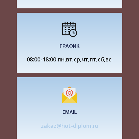
работы к фабрично-заводским. Все операции по
первичной обработке и частичной переработке
заготовительного леса машинизированы.
Большое внимание уделяется созданию и
внедрению машин и установок по первичной
переработке низкокачественной древесины и
ГРАФИК
отходов лесозаготовок.
08:00-18:00 пн,вт,ср,чт,пт,сб,вс.
Создано даже новое направление по их
использованию – производство
технологической щепы.
Современные лесозаготовительные
предприятия высоко механизированы,
выполняют весь комплекс работ, включая и
EMAIL
лесовосстановительные.
zakaz@hot-diplom.ru
Исходя из вышеизложенного тема курсовой