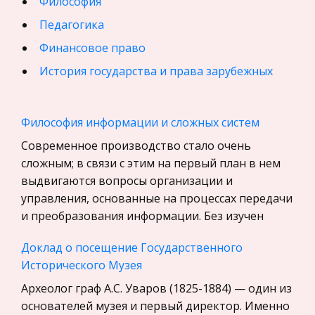
Философия
Педагогика
Финансовое право
История государства и права зарубежных
стран
География, Экономическая география
Философия информации и сложных систем
Физика
Современное производство стало очень
Искусство, Культура, Литература
сложным; в связи с этим на первый план в нем
выдвигаются вопросы организации и
Компьютерные сети
управления, основанные на процессах передачи
Материаловедение
и преобразования информации. Без изучен
Авиация
Доклад о посещение Государственного
Программирование, Базы данных
Исторического Музея
Бухгалтерский учет
Археолог граф А.С. Уваров (1825-1884) — один из
История
основателей музея и первый директор. Именно