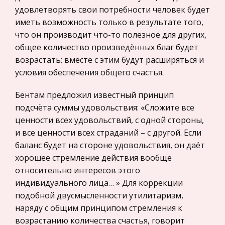
удовлетворять свои потребности человек будет
Законодательство и право
Однако закон о валютном регулировании РФ
иметь возможность только в результате того,
определяет лишь основные положения
Прокурорский надзор
что он производит что-то полезное для других,
регулирования валютной сферы. В этой связи
общее количество произведённых благ будет
Геология
большое значение имеют нормативные акты в
возрастать: вместе с этим будут расширяться и
Административное право
области валютного регулирования, разраб
условия обеспечения общего счастья.
Историческая личность
Локальные и глобальные вычислительные сети
Бентам предложил известный принцип
Банковское дело и кредитование
Зачастую возникает необходимость в
подсчёта суммы удовольствия: «Сложите все
Архитектура
разработке принципиального решения вопроса
ценности всех удовольствий, с одной стороны,
по организации ИВС (информационно–
Искусство
и все ценности всех страданий – с другой. Если
вычислительной сети) на базе уже
баланс будет на стороне удовольствия, он даёт
Конституционное (государственное) право
существующего компьютерного парка и
хорошее стремление действия вообще
России
программного компле
относительно интересов этого
Экономико-математическое
индивидуального лица… » Для коррекции
моделирование
подобной двусмысленности утилитаризм,
Право
наряду с общим принципом стремления к
возрастанию количества счастья, говорит
Компьютеры и периферийные устройства