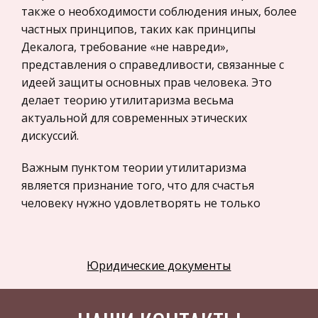
также о необходимости соблюдения иных, более
Астрономия
частных принципов, таких как принципы
Программное обеспечение
Декалога, требование «не навреди»,
представления о справедливости, связанные с
Разное
идеей защиты основных прав человека. Это
Уголовное и уголовно-исполнительное
делает теорию утилитаризма весьма
право
актуальной для современных этических
Налоговое право
дискуссий.
Техника
Важным пунктом теории утилитаризма
Компьютеры, Программирование
является признание того, что для счастья
История экономических учений
человеку нужно удовлетворять не только
какие-то элементарные потребности, но и
Здоровье
высшие потребности, связанные с
Российское предпринимательское право
общественным признанием, с чувством
Юридические документы
Физкультура и Спорт
собственного достоинства. Эти положения
особенно развиты Дж.Ст.
Музыка