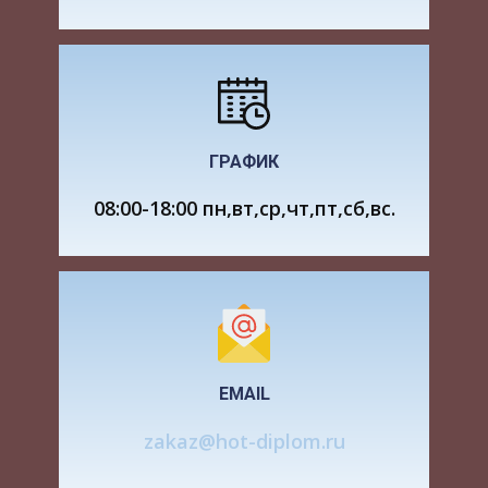
обществом правил поведения, которые
утилитаризм также рассматривает в качестве
условия достижения большего счастья.
Современный утилитаризм разделяется на два
течения, в которых как бы представлены две
основные составляющие утилитаристских
ГРАФИК
теорий прошлых лет, то есть оценка
08:00-18:00 пн,вт,ср,чт,пт,сб,вс.
отдельного действия в конкретной ситуации с
точки зрения принципа возрастания общего
количества счастья, и оценка некоторых
общественных правил, норм, которые,
соответственно, рассматривается как
справедливые или несправедливые, в конечном
счёте, - опять же способствующие или не
EMAIL
способствующие возрастанию общего
количества счастья.
zakaz@hot-diplom.ru
Первый вариант утилитаризма получил