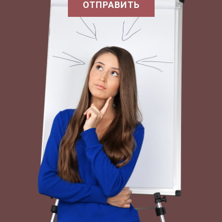
ОТПРАВИТЬ
утилитаризме действия в качестве моральных
или аморальных в зависимости от того,
вызовут ли они большее возрастание добра для
всех в особенной ситуации». В утилитаризме
правила, представленном Дж.Эрмсоном,
Р.Брандтом, под действием понимаются уже
типичные действия, совершаемые в сходных
ситуациях, попадающих под действие правил,
разрешающих данную ситуацию за счёт того,
что предлагаются некоторые образцы или
устанавливаются необходимые запреты.
Утилитаризм правила оценивает с точки
зрения возрастания общего счастья законы,
вводимые в обществе.
Философы, работающие в данном направлении,
полагают, что они преодолевают основной