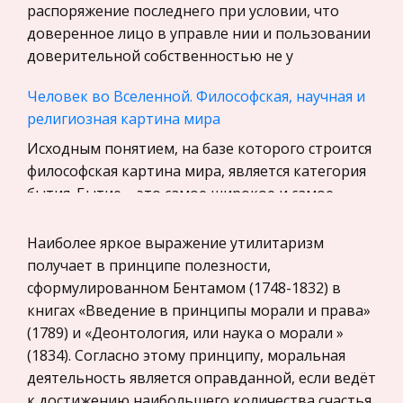
Уголовное право
распоряжение последнего при условии, что
доверенное лицо в управле нии и пользовании
Экскурсии и туризм
доверительной собственностью не у
Маркетинг, товароведение, реклама
Человек во Вселенной. Философская, научная и
Социология
религиозная картина мира
Религия
Исходным понятием, на базе которого строится
Культурология
философская картина мира, является категория
Экологическое право
бытия. Бытие – это самое широкое и самое
Физкультура и Спорт, Здоровье
абстрактное понятие. Прежде всего термин
«быть» означает наличествов
Наиболее яркое выражение утилитаризм
Теория государства и права
получает в принципе полезности,
История отечественного государства и
Международные аспекты экологической
сформулированном Бентамом (1748-1832) в
права
политики
книгах «Введение в принципы морали и права»
Микроэкономика, экономика предприятия,
Введение ……………………………….
(1789) и «Деонтология, или наука о морали »
предпринимательство
…………………………………………...….…. 3 Глава I . Система
(1834). Согласно этому принципу, моральная
инструментов экологической политики …………...….
деятельность является оправданной, если ведёт
Нероссийское законодательство
…..…..... 4 1.1. Система экономических
к достижению наибольшего количества счастья