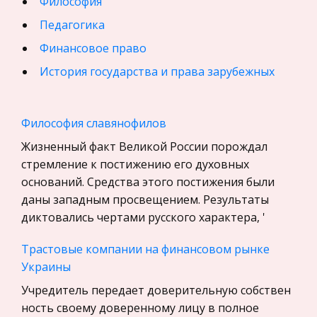
Философия
Педагогика
Финансовое право
История государства и права зарубежных
стран
География, Экономическая география
Философия славянофилов
Физика
Жизненный факт Великой России порождал
Искусство, Культура, Литература
стремление к постижению его духовных
оснований. Средства этого постижения были
Компьютерные сети
даны западным просвещением. Результаты
Материаловедение
диктовались чертами русского характера, '
Авиация
Трастовые компании на финансовом рынке
Программирование, Базы данных
Украины
Бухгалтерский учет
Учредитель передает доверительную собствен
История
ность своему доверенному лицу в полное