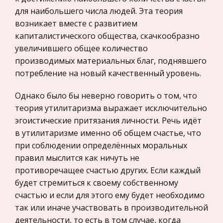
Международные экономические и валютно-
инструментов природопользования и охраны
для наибольшего числа людей. Эта теория
кредитные отношения
окружающе
возникает вместе с развитием
Политология, Политистория
капиталистического общества, скачкообразно
Журналистика Швеции
увеличившего общее количество
Биржевое дело
производимых материальных благ, поднявшего
Население около 8,6 млн. человек, 96 % которых
Радиоэлектроника
потребление на новый качественный уровень.
— шведы. Вся территория разбита на 24 лена.
Медицина
Столица — Стокгольм. Глава государства —
Однако было бы неверно говорить о том, что
Пищевые продукты
король. Государственная церковь —
теория утилитаризма выражает исключительно
лютеранская. Ни одна из стран ми
Конституционное (государственное) право
эгоистические притязания личности. Речь идёт
зарубежных стран
в утилитаризме именно об общем счастье, что
Республика Беларусь. Брестская область
Государственное регулирование, Таможня,
при соблюдении определённых моральных
Высокой награды она удостоена за активное
Налоги
правил мыслится как ничуть не
участие в партизанском движении, мужество и
противоречащее счастью других. Если каждый
Транспорт
стойкость, проявленные трудящимися в борьбе
будет стремиться к своему собственному
с немецко-фашистскими захватчиками в период
Жилищное право
счастью и если для этого ему будет необходимо
Великой Отечественной войн
Гражданское право
так или иначе участвовать в производительной
деятельности, то есть в том случае, когда
Гражданское процессуальное право
Валютные операции коммерческих банков