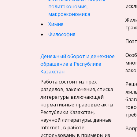
искл
политэкономия,
макроэкономика
Жили
Химия
граж
Философия
Поэт
Педагогика
Финансовое право
Особ
Денежный оборот и денежное
мног
обращение в Республике
История государства и
зако
Казахстан
права зарубежных стран
Работа состоит из трех
География, Экономическая
Реше
разделов, заключения, списка
география
жилы
литературы включающей
благ
Физика
нормативные правовые акты
гово
Искусство, Культура,
Республики Казахстан,
треб
Литература
научной литературы, данные
Internet , в работе
Компьютерные сети
Вопр
использованы в примеры из