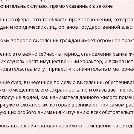
ючительных случаях, прямо указанных в законе.
щная сфера - это та область правоотношений, которая 
дан и юридических лиц, органов государственной власт
ому вопрос о выселении граждан имеет огромное практ
енно это важно сейчас - в период становления рынка 
их случаях носят имущественный характер, и всякая н
нодательства могут привести к значительным матери
ние суда, вынесенное по делу о выселении, обеспечив
м помещением, его сохранность, но и оказывает непос
ополучие людей, как нанимателя данного жилого помеще
ря уже о сложностях, которые возникают при самом ра
ующих особого внимания к изучению всех обстоятельст
осы выселения граждан из жилого помещения на сегод