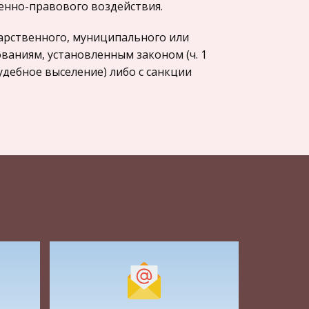
венно-правового воздействия.
арственного, муниципального или
аниям, установленным законом (ч. 1
судебное выселение) либо с санкции
 решение суда о выселении гражданина
ие, то 'при освобождении помещения
 он и подчинялся решению суда или
лось прибегать к содействию
ет интерес вопрос о соотношении
бной литературе даются разные
омещения. Б.К. Комаров отмечает, что
имать полное прекращение сторонами
ия жилого помещения и прекращает
ования жилым помещением,
 В.А. Золотарь, П.Н Дятлов в учебнике