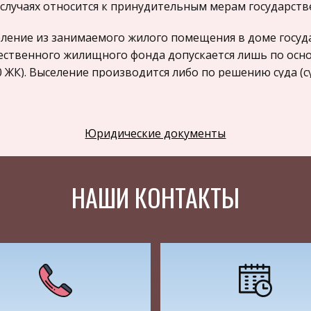
 случаях относится к принудительным мерам государст
ление из занимаемого жилого помещения в доме госуд
ственного жилищного фонда допускается лишь по основ
90 ЖК). Выселение производится либо по решению суда (
урора (административное выселение). Если состоялось
дана санкция прокурора на административное выселен
 должна идти именно о выселении гражданина, хотя бы
Юридические документы
ции прокурора и для освобождения помещения не приш
бного исполнителя и органов милиции'. [1] Представля
ления и расторжения договора найма. В научной и уче
НАШИ КОНТАКТЫ
деления понятия расторжения договора найма жилого п
расторжением договора жилищного найма следует пон
 прав и обязанностей по договору.
одатель освобождается от обязанности предоставлен
ать квартплату, а наниматель лишается права польз
бождается от обязанности внесения квартплаты и т.д. [2]