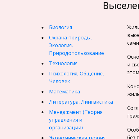
Выселен
Биология
Жили
высе
Охрана природы,
сами
Экология,
Природопользование
Осно
Технология
и св
этом
Психология, Общение,
Человек
Конс
Математика
жиль
Литература, Лингвистика
Согл
Менеджмент (Теория
граж
управления и
организации)
Особ
без 
Экономическая теория,