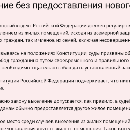
ие без предоставления ново
щный кодекс Российской Федерации должен регулирова
лением из жилых помещений, исходя из всемерной защ
х граждан, так и членов их семей, включая несовершен
вываясь на положениях Конституции, суды призваны 
обод гражданина путем своевременного и правильного 
 необходимо тщательно соблюдать установленный зак
титуции Российской Федерации подчеркивает, что ник
я.
асно закону выселение допускается, как правило, в суд
данам обычно предоставляется другое жилое помещени
ое место среди случаев выселения из жилых помещений
предоставления другого жилого помещения. Такое высе