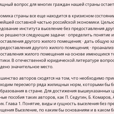
щный вопрос для многих граждан нашей страны остает
омика страны все еще находится в кризисном состоянии
ейшей составной частью российской экономики. Целью
едование института выселение без предоставления друг
ю решаются следующие задачи: · определить понятие и
оставления другого жилого помещения; · дать общую х
предоставления другого жилого помещения; · проанали
оставления жилого помещения на основе имеющихся то
тики. В отечественной юридической литературе вопро
дено значительное место.
шинство авторов сходятся на том, что необходимо при
ходим пересмотр ряда жилищных норм, которыми бы б
бразования в стране. Для достижения вышеуказанных ц
ные пособия таких авторов, как П. Седугин, Б. Комаров, А
их. Глава 1. Понятие, виды и сущность выселения без п
……
щения Выселение, по каким бы основаниям и в каком б