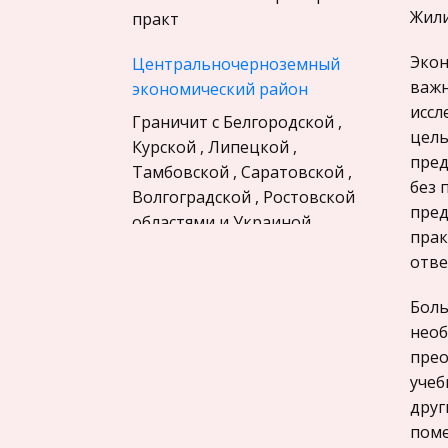
Материаловедение
Жили
практ
Авиация
Экон
Центральночерноземный
Программирование, Базы
важн
экономический район
данных
иссл
Граничит с Белгородской ,
Бухгалтерский учет
цель
Курской , Липецкой ,
История
пред
Тамбовской , Саратовской ,
без 
Уголовное право
Волгоградской , Ростовской
пред
областями и Украиной .
Экскурсии и туризм
прак
Расстояние от Воронежа до
Маркетинг,
отве
Москвы: 587 км.
товароведение, реклама
Климатические условия: Умере
Боль
Социология
необ
Образ ночи в творчестве
Религия
прео
Ф.И.Тютчева
учеб
Культурология
Содержание: 1.
друг
Экологическое право
Введение………………………………………………………
поме