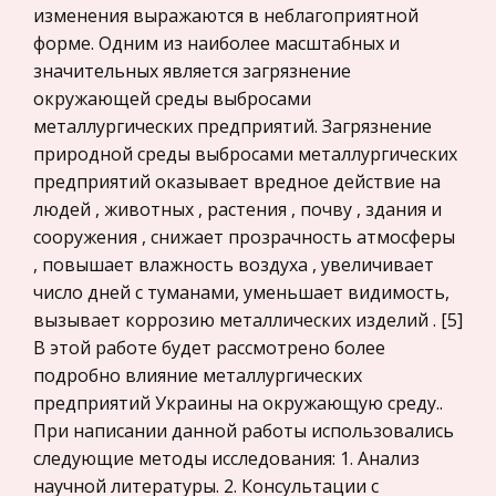
Жилищное право
изменения выражаются в неблагоприятной
Цели, функции и задачи коммерческой службы
Гражданское право
форме. Одним из наиболее масштабных и
хозяйстве
значительных является загрязнение
Гражданское процессуальное право
окружающей среды выбросами
Духовная культура народов Сибири
Законодательство и право
металлургических предприятий. Загрязнение
Безусловно, что па эти вопросы должен быть
Прокурорский надзор
природной среды выбросами металлургических
только отрицательный ответ. Мне, как
предприятий оказывает вредное действие на
Геология
будущему академику и специалисту необходимо
людей , животных , растения , почву , здания и
Административное право
знать историю своих предков прежде всего
сооружения , снижает прозрачность атмосферы
потому, что знание нашей сибирской
Историческая личность
, повышает влажность воздуха , увеличивает
число дней с туманами, уменьшает видимость,
Банковское дело и кредитование
Биоэтика: проблема взаимоотношения с
вызывает коррозию металлических изделий . [5]
биологией, философией, этикой, психологией,
Архитектура
В этой работе будет рассмотрено более
медицинской деонтологией и правом
Искусство
подробно влияние металлургических
Формирование и развитие биоэтики связано с
Конституционное (государственное) право
предприятий Украины на окружающую среду..
процессом трансформации традиционной
России
При написании данной работы использовались
этики вообще, медицинской и биологической
следующие методы исследования: 1. Анализ
Экономико-математическое
этики в частности. Оно обусловлено, прежде
научной литературы. 2. Консультации с
моделирование