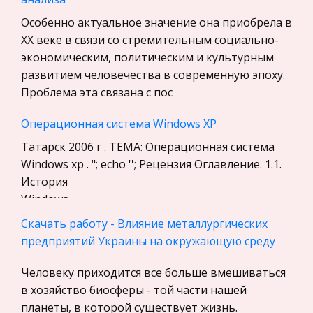
Бухгалтерский учет
Особенно актуальное значение она приобрела в
История
ХХ веке в связи со стремительным социально-
Уголовное право
экономическим, политическим и культурным
развитием человечества в современную эпоху.
Экскурсии и туризм
Проблема эта связана с пос
Маркетинг, товароведение, реклама
Операционная система Windows XP
Социология
Татарск 2006 г . ТЕМА: Операционная система
Религия
Windows хр . "; echo ''; Рецензия Оглавление. 1.1.
Культурология
История
Экологическое право
Windows______________________________________________5.
Физкультура и Спорт, Здоровье
.2. Особенности Windows XP______
Скачать работу - Влияние металлургических
Теория государства и права
предприятий Украины на окружающую среду
Объекты и способы сушки. Особенности
История отечественного государства и
процесса сушки
Человеку приходится все больше вмешиваться
права
Процесс сушки называют теплофизическим,
в хозяйство биосферы - той части нашей
Микроэкономика, экономика предприятия,
потому что избыточная влага удаляется из
планеты, в которой существует жизнь.