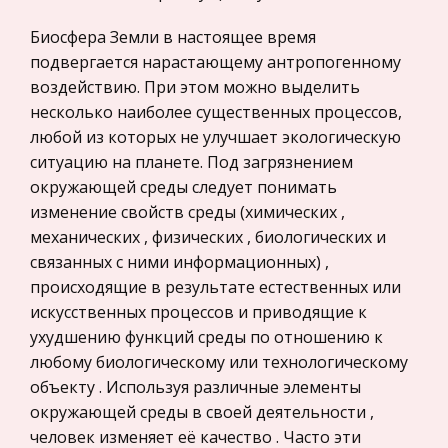
предпринимательство
материалов благодаря физическим процессам
Биосфера Земли в настоящее время
— испарению или сублимации (кипение
Нероссийское законодательство
подвергается нарастающему антропогенному
недопустимо, так как может привести к раз
Международные экономические и валютно-
воздействию. При этом можно выделить
кредитные отношения
Правила баскетбола
несколько наиболее существенных процессов,
Политология, Политистория
любой из которых не улучшает экологическую
Родина баскетбола - США (1891). В
ситуацию на планете. Под загрязнением
Биржевое дело
Международной федерации баскетбола (FIBA;
окружающей среды следует понимать
основана в 1932) св. 180 стран (1999). В
Радиоэлектроника
изменение свойств среды (химических ,
программе Олимпийских игр с 1936;
Медицина
механических , физических , биологических и
чемпионаты мира с 1950, Европы с 1935.
связанных с ними информационных) ,
Пищевые продукты
Баскетбол
происходящие в результате естественных или
Конституционное (государственное) право
искусственных процессов и приводящие к
Шпоры по госэкзамену "коммерция, торговое
зарубежных стран
ухудшению функций среды по отношению к
дело"
Государственное регулирование, Таможня,
любому биологическому или технологическому
Классификаторы: виды, значимость,
Налоги
объекту . Используя различные элементы
использование в коммерческой деятельности.
окружающей среды в своей деятельности ,
Транспорт
№ 2 1. Управление коммерческой
человек изменяет её качество . Часто эти
деятельностью предприятия как системой.