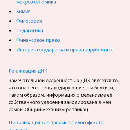
макроэкономика
Химия
Философия
Педагогика
Финансовое право
История государства и права зарубежных
стран
География, Экономическая география
Репликация ДНК
Физика
Замечательной особенностью ДНК является то,
Искусство, Культура, Литература
что она несёт гены кодирующие эти белки, и,
таким образом, информация о механизме её
Компьютерные сети
собственного удвоения закодирована в ней
Материаловедение
самой. Общий механизм репликац
Авиация
Цивилизация как предмет философского
Программирование, Базы данных
анализа