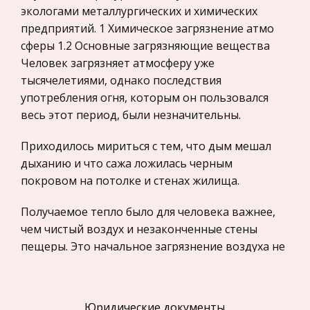
всего, резко усиливающимся внимание
экологами металлургических и химических
Право
предприятий. 1 Химическое загрязнение атмо
Компьютеры и периферийные устройства
сферы 1.2 Основные загрязняющие вещества
Человек загрязняет атмосферу уже
Астрономия
тысячелетиями, однако последствия
Программное обеспечение
употребления огня, которым он пользовался
Разное
весь этот период, были незначительны.
Уголовное и уголовно-исполнительное
Приходилось мириться с тем, что дым мешал
право
дыханию и что сажа ложилась черным
Налоговое право
покровом на потолке и стенах жилища.
Техника
Получаемое тепло было для человека важнее,
Компьютеры, Программирование
чем чистый воздух и незаконченные стены
История экономических учений
пещеры. Это начальное загрязнение воздуха не
представляло проблемы, ибо люди обитали
Здоровье
тогда небольшими группами, занимая
Российское предпринимательское право
неизмерно обширную нетронутую природную
Юридические документы