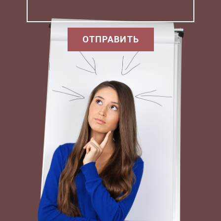
(г.Константиновка - завод 'Укрцинк',
г.Запорожье - Днепровский, Микитовский
ртутный комбинаты и др.). Атмосферные
ОТПРАВИТЬ
загрязнители разделяют на первичные,
поступающие непосредственно в атмосферу, и
вторичные, являющиеся результатом
превращения последних. Так, поступающий в
атмосферу сернистый газ окисляется до серного
ангидрида, который взаимодействует с парами
воды и образует капельки серной кислоты. При
взаимодействии серного ангидрида с аммиаком
образуются кристаллы сульфата аммония.
Подобным образом, в результате химических,
фотохимических, физико-химических реакций
между загрязняющими веществами и
компонентами атмосферы, образуются другие
вторичные признаки.