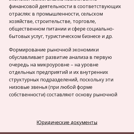
финансовой деятельности в соответствующих
Компьютеры и периферийные устройства
отраслях: в промышленности, сельском
Астрономия
хозяйстве, строительстве, торговле,
Программное обеспечение
общественном питании и сфере социально-
бытовых услуг, туристическом бизнесе и др.
Разное
Уголовное и уголовно-исполнительное
Формирование рыночной экономики
право
обуславливает развитие анализа в первую
очередь на микроуровне – на уровне
Налоговое право
отдельных предприятий и их внутренних
Техника
структурных подразделений, поскольку эти
Компьютеры, Программирование
низовые звенья (при любой форме
собственности) составляют основу рыночной
История экономических учений
экономики. Но это не исключает, а скорее
Здоровье
предполагает и необходимость возможного
Российское предпринимательское право
перехода анализа на макроуровне не «сверху
Юридические документы
вниз», как складывалось при командно-
Физкультура и Спорт
административной системе с ее ярко