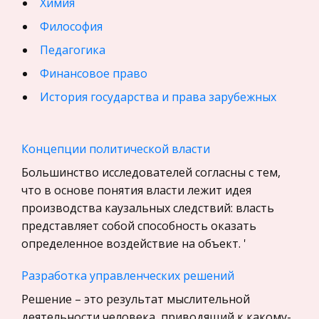
Химия
Философия
Педагогика
Финансовое право
История государства и права зарубежных
стран
География, Экономическая география
Концепции политической власти
Физика
Большинство исследователей согласны с тем,
Искусство, Культура, Литература
что в основе понятия власти лежит идея
производства каузальных следствий: власть
Компьютерные сети
представляет собой способность оказать
Материаловедение
определенное воздействие на объект. '
Авиация
Разработка управленческих решений
Программирование, Базы данных
Решение – это результат мыслительной
Бухгалтерский учет
деятельности человека, приводящий к какому-