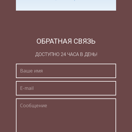
Наиболее полно его возможности реализуются
при обосновании стратегических решений, хотя
он может успешно применяться при разработке
и контроле за выполнением бизнес-планов.
SWOT -анализ базируется на органическом
ОБРАТНАЯ СВЯЗЬ
сочетании анализа внутренних факторов
ДОСТУПНО 24 ЧАСА В ДЕНЬ!
развития (сильных и слабых сторон
организации АСС) и внешних факторов,
которые характеризуют изменение во внешней
среде функционирования предприятия в связи с
появлением угроз и новых возможностей
развития организации (АУВ). Анализ слабых и
сильных сторон организации становится
основой принятия маркетинговых решений
(возможность снижения цен; выбор методов
расчетов с клиентами, в том числе
предоставление отсрочки платежей;