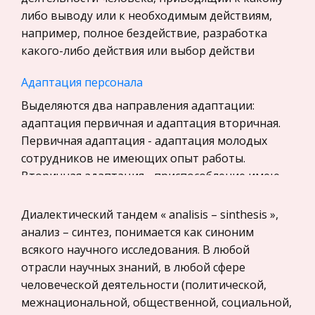
История
либо выводу или к необходимым действиям,
Уголовное право
например, полное бездействие, разработка
какого-либо действия или выбор действи
Экскурсии и туризм
Маркетинг, товароведение, реклама
Адаптация персонала
Социология
Выделяются два направления адаптации:
адаптация первичная и адаптация вторичная.
Религия
Первичная адаптация - адаптация молодых
Культурология
сотрудников не имеющих опыт работы.
Экологическое право
Вторичная адаптация - приспособление имею
Физкультура и Спорт, Здоровье
Билеты по истории туризма
Диалектический тандем « analisis – sinthesis »,
Теория государства и права
Учение о переселении души (сансара)
анализ – синтез, понимается как синоним
История отечественного государства и
характерно и для многих религий, в том числе
всякого научного исследования. В любой
права
исповедующихся и в настоящее время:
отрасли научных знаний, в любой сфере
Микроэкономика, экономика предприятия,
индуизма и буддизма. В зороастрийском учении
человеческой деятельности (политической,
предпринимательство
умершие уходят в загробный мир по мост
межнациональной, общественной, социальной,