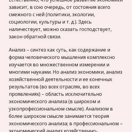
последовательно царством, республикой и
зависит, в сою очередь, от состояния всего
Гражданское процессуальное право
империей, просуществовало 12 веков. В
смежного с ней (политики, экологии,
Законодательство и право
истории Римского государства различают три
социологии, культуры и т. д.). Здесь
основных периода. Первый – древнейший,
Прокурорский надзор
наличествует, можно сказать господствует,
царски
закон обратной связи.
Геология
Разработка проблемы национальной идеи в
Административное право
Анализ – синтез как суть, как содержание и
творчестве Василя Быкова
форма человеческого мышления комплексно
Историческая личность
Урэшце прыйшоў час сказаць людзям праўду i
изучается во множественном измерении и
Банковское дело и кредитование
зраб i ць з яе пэўныя высновы. І менавіта гэтую
многими науками. Но анализ экономики, анализ
Архитектура
праўду сказаў беларускаму народу ў сваіх кнігах
хозяйственной деятельности и ее конечных
Васіль Быкаў. Найперш праўду пра м i льёны
результатов (во всех отраслях, во всех
Искусство
безымянных людзей
проявлениях) – область исключительно
Конституционное (государственное) право
экономического анализа (в широком и
России
узкопрофессиональном смысле). Анализом в
Экономико-математическое
более широком смысле занимается теория
моделирование
экономического анализа; в профессиональном –
экономический анализ хозяйственно-
Право