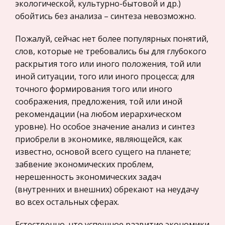
экологической, культурно-бытовой и др.)
Нероссийское законодательство
Словообразование как наука
обойтись без анализа – синтеза невозможно.
Международные экономические и валютно-
Значениями окончаний занимается морфология.
кредитные отношения
Пожалуй, сейчас нет более популярных понятий,
Морфологией называют науку о формах (по-
Политология, Политистория
слов, которые не требовались бы для глубокого
гречески морфэ и есть форма) слов, об их
раскрытия того или иного положения, той или
Биржевое дело
способности изменяться, например, склоняясь
иной ситуации, того или иного процесса; для
или спрягаясь. А теперь рассмо
Радиоэлектроника
точного формирования того или иного
Медицина
соображения, предложения, той или иной
Попередельный метод учета затрат и
рекомендации (на любом иерархическом
калькулирования
Пищевые продукты
уровне). Но особое значение анализ и синтез
Особенностью таких производств являются
Конституционное (государственное) право
приобрели в экономике, являющейся, как
последовательные стадии, которые получили
зарубежных стран
известно, основой всего сущего на планете;
название передела. Передел - это совокупность
Государственное регулирование, Таможня,
забвение экономических проблем,
технологических операций, которая
Налоги
нерешенность экономических задач
завершается выработкой промежуточного
(внутренних и внешних) обрекают на неудачу
Транспорт
во всех остальных сферах.
Система магистратов в респубике Риме
Жилищное право
Римское государство, представшее
Гражданское право
Естественно, что успешное развитие экономики