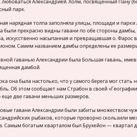
, любоваться Александрией. Холм, посвященный Пану (бо
сный парк.
ая нарядная толпа заполняла улицы, площади и парки 
а были прекрасно видны гавани по обе стороны дамбы, 
а, искусственно насыпанная и превращавшая о. Фарос в
ионом. Самим названием дамбы определены ее размеры -
вной гаванью Александрии была Большая гавань, имев
щенная дамбой.
ока она была настолько, что у самого берега мог стать
бль. Об этом сообщает нам Страбон в своей «Географии»
 еще две гавани меньших размеров.
овые гавани Александрии были забиты множеством чу
сандрийских рыбаков, которые проворно скользили ме
в. Самым богатым кварталом был Брухейон — квартал д