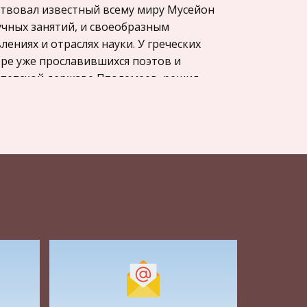
ствовал известный всему миру Мусейон
учных занятий, и своеобразным
ниях и отраслях науки. У греческих
ре уже прославившихся поэтов и
ипетской державе Птолемеев, решил
 привлечения в столицу всех сколько-
ое учреждение при храме Муз в
счет государства, освобожденные от
ваниями. В богатый, кипевший жизнью
инистического мира стекались ученые.
 столицы, чем-то вроде академии наук.
ечались за совместными трапезами и на
, обменивались опытом, вели научные
азвития эллинистической науки и