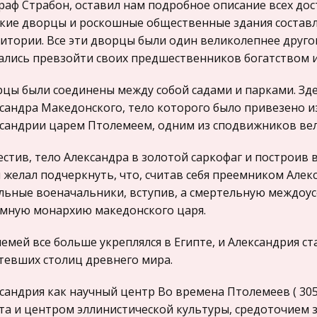
раф Страбон, оставил нам подробное описание всех до
кие дворцы и роскошные общественные здания составл
итории. Все эти дворцы были один великолепнее другог
ались превзойти своих предшественников богатством и
цы были соединены между собой садами и парками. Зде
сандра Македонского, тело которого было привезено из
сандрии царем Птолемеем, одним из сподвижников вел
стив, тело Александра в золотой саркофаг и построив
 желал подчеркнуть, что, считав себя преемником Алек
льные военачальники, вступив, а смертельную междоус
мную монархию македонского царя.
емей все больше укреплялся в Египте, и Александрия ст
тевших столиц древнего мира.
сандрия как научный центр Во времена Птолемеев ( 305-30
та и центром эллинистической культуры, средоточием 