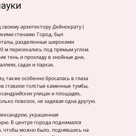
науки
 своему архитектору Дейнократу (
пкими стенами. Город, был
арталы, разделенные широкими
 м пересекались под прямым углом.
е тень и прохладу в знойные дни,
ллеях, садах и парках.
ц также особенно бросалась в глаза
мов ставили толстые каменные тумбы,
ксандрийских улицах и площадях,
ько повозок, не задевая одна другую.
Александрии, украшенная
рю. В центре города поднимался
о, чтобы можно было, поднявшись на