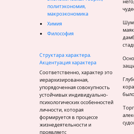
него
политэкономия,
чуде
макроэкономика
Шумн
Химия
маяк
Философия
дамб
Педагогика
стад
Финансовое право
Структара характера.
Осно
Акцентуация характера
История государства и
защи
права зарубежных стран
Соответственно, характер это
Глуб
иерархизированная,
География, Экономическая
кора
упорядоченная совокупность
география
было
устойчивых индивидуально-
Физика
психологических особенностей
Искусство, Культура,
Торг
личности, которая
Литература
алек
формируется в процессе
судо
жизнедеятельности и
Компьютерные сети
проявляетс