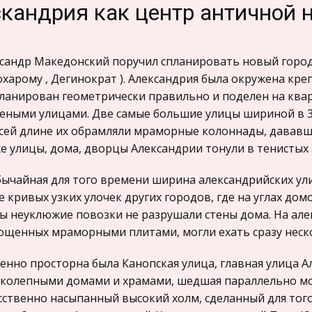
кандрия как центр античной 
сандр Македонский поручил спланировать новый город
харому , Дегинократ ). Александрия была окружена кре
ланирован геометрически правильно и поделен на кв
ными улицами. Две самые большие улицы шириной в 30
сей длине их обрамляли мраморные колоннады, дававши
е улицы, дома, дворцы Александрии тонули в тенистых а
ычайная для того времени ширина александрийских ули
е кривых узких улочек других городов, где на углах до
ы неуклюжие повозки не разрушали стены дома. На але
щенных мраморными плитами, могли ехать сразу нескол
енно просторна была Канопская улица, главная улица 
колепными домами и храмами, шедшая параллельно мо
сственно насыпанный высокий холм, сделанный для тог