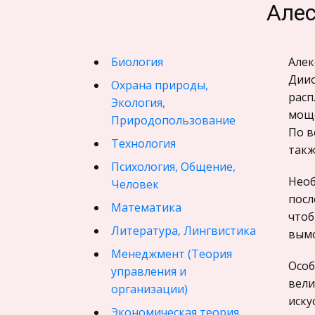
Алес
Биология
Алек
Диио
Охрана природы,
расп
Экология,
моще
Природопользование
По в
Технология
такж
Психология, Общение,
Необ
Человек
посл
Математика
чтоб
Литература, Лингвистика
вымо
Менеджмент (Теория
Особ
управления и
вели
организации)
иску
Экономическая теория,