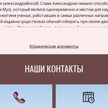
и (александрийской). Славе Александрии немало способ
м Муз), который являлся одновременно и местом для на
житием ученых, работавших в самых различных направле
й издавна существовал обычай собирать при своем дво
ых. Царь Птолемеи I Сотер , положивший основание ег
еличить блеск и популярность своего государства путем
дь выдающихся ученых и поэтов своего времени.
Юридические документы
но этой целью царем был создан Мусейон — специальн
сандрии, где ученые и поэты могли жить полностью на 
 за6от, и заниматься творчеством и научными исследо
НАШИ КОНТАКТЫ
д, каким была древняя Александрия, со всех концов элл
йон стал центром научной жизни блестящей египетской
енитые ученые и поэты жили в здании Мусейона , встр
улках в великолепных садах Мусейона . Они беседовали
ы. Это общение ученых было чрезвычайно важным для р