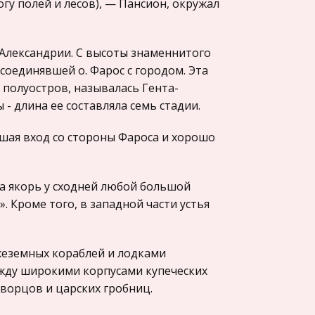
гу полей и лесов), — Пансион, окружал
Александрии. С высоты знаменнитого
соединявшей о. Фарос с городом. Эта
 полуостров, называлась Гента-
 длина ее составляла семь стадии.
шая вход со стороны Фароса и хорошо
 на якорь у сходней любой большой
. Кроме того, в западной части устья
жеземных кораблей и лодками
жду широкими корпусами купеческих
ворцов и царских гробниц.