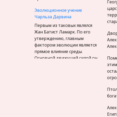
Материаловедение
Геог
царс
Авиация
Эволюционное учение
терр
Чарльза Дарвина
Программирование, Базы
стар
данных
Первым из таковых являлся
Жан Батист Ламарк. По его
Бухгалтерский учет
Двор
утверждению, главным
Алек
История
фактором эволюции является
Алек
Уголовное право
прямое влияние среды.
Основной движущей силой он
Поме
Экскурсии и туризм
называл “ стремление
этим
Маркетинг,
организмов к прогрессу ” . Да
оста
товароведение, реклама
огро
Денежный рынок и его
Социология
инструменты. Монетарная
Птол
Религия
политика Центральных
бога
Культурология
Банков
Алек
Экологическое право
Предпочтение денег.
Егип