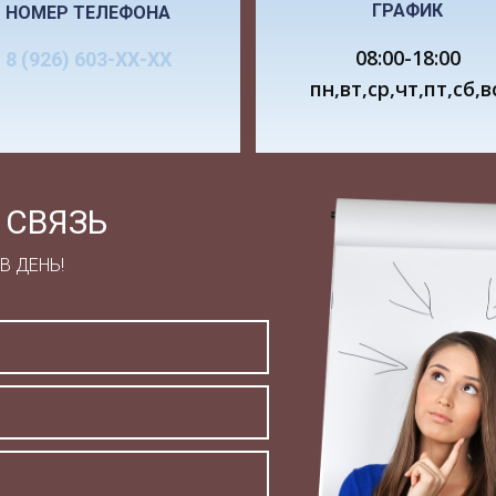
ГРАФИК
НОМЕР ТЕЛЕФОНА
о ли для вас излучение ?
д
ы ли для вас габариты ?
д
08:00-18:00
8 (926) 603-ХХ-ХХ
о ли вам спецпокрытие против бликов
д
пн,вт,ср,чт,пт,сб,в
а ли для вас цена ?
д
предпочитаете конфигурацию монитора
п
редпочитаете корпус
п
редпочитаете монитор
ж
 СВЯЗЬ
тор какого типа вы предпочитаете
б
тор какой фирмы вы предпочитаете
s
В ДЕНЬ!
ам нужен для
д
тавив анкету, проводим опрос а так же используем для
иализированных журналов. Для того, чтобы информаци
шиваем людей различных профессий, возрастов, прин
пам.
льзуем данные только за последний месяц. В итоге пол