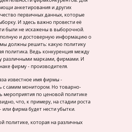
з деятельности фирмконкурентов. Для
мощи анкетирования и других
ичество первичных данных, которые
борку. И здесь важно провести её
сти были не искажены в выборочной.
о полную и достоверную информацию о
 мы должны решить: какую политику
ая политика. Ведь конкуренция между
у различными марками, фирмами. И
наке фирму - производителя.
лаза известное имя фирмы -
ь с самим монитором. Но товарно-
ать мероприятия по ценовой политике
идно, что, к примеру, на стадии роста
 или фирма будет нести убытки.
ой политике, которая на различных