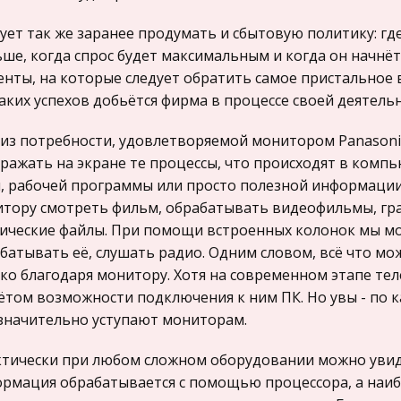
ует так же заранее продумать и сбытовую политику: гд
ше, когда спрос будет максимальным и когда он начнёт
нты, на которые следует обратить самое пристальное 
каких успехов добьётся фирма в процессе своей деятельн
из потребности, удовлетворяемой монитором Panasonic
ражать на экране те процессы, что происходят в комп
, рабочей программы или просто полезной информации.
тору смотреть фильм, обрабатывать видеофильмы, гр
ические файлы. При помощи встроенных колонок мы м
батывать её, слушать радио. Одним словом, всё что м
ко благодаря монитору. Хотя на современном этапе тел
ётом возможности подключения к ним ПК. Но увы - по 
значительно уступают мониторам.
тически при любом сложном оборудовании можно увиде
рмация обрабатывается с помощью процессора, а наи