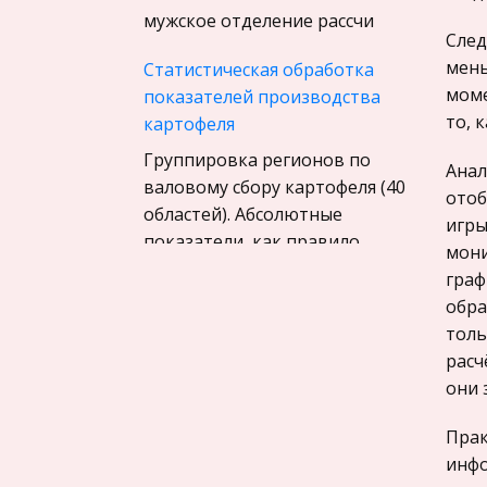
Материаловедение
мужское отделение рассчи
Авиация
След
мень
Статистическая обработка
Программирование, Базы
моме
показателей производства
данных
то, 
картофеля
Бухгалтерский учет
Группировка регионов по
Анал
История
валовому сбору картофеля (40
отоб
Уголовное право
областей). Абсолютные
игры
показатели, как правило,
Экскурсии и туризм
мони
получают непосредственно в
граф
Маркетинг,
процессе статистического
обра
товароведение, реклама
наблюдения как результат
толь
Социология
замера, взвешивания, по
расч
Религия
они 
Способы закрепления краски
Культурология
на оттисках в естественных и
Прак
Экологическое право
искусственно создаваемых
инфо
условиях