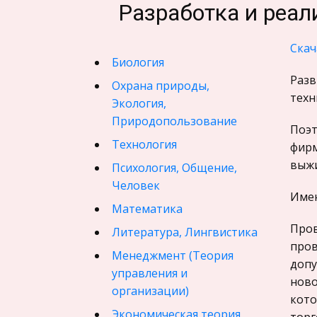
Разработка и реал
Скач
Биология
Разв
Охрана природы,
техн
Экология,
Природопользование
Поэт
Технология
фирм
выжи
Психология, Общение,
Человек
Имен
Математика
Пров
Литература, Лингвистика
пров
Менеджмент (Теория
допу
управления и
ново
организации)
кото
Экономическая теория,