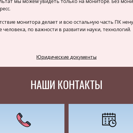
льтат мы можем увидеть только на мониторе. Без мон
ресс.
тствие монитора делает и всю остальную часть ПК нену
е человека, по важности в развитии науки, технологий.
едение маркетингового исследования . Для выявления 
ебителей составляем анкету. При её составлении ориен
Юридические документы
осов раздражает, утомляет да и просто пугает опрашив
 объективной и отражать весь список интересующих на
ому я ограничил число вопросов 15-ю и включил в каж
НАШИ КОНТАКТЫ
та: Анкета.
возраст
д
ень ваших доходов
н
тор с какой диагональю вы предпочитаете? (дюймы)
1
н какого типа вы предпочитаете?
п
тор с какой настройкою вы предпочитаете?
Ц