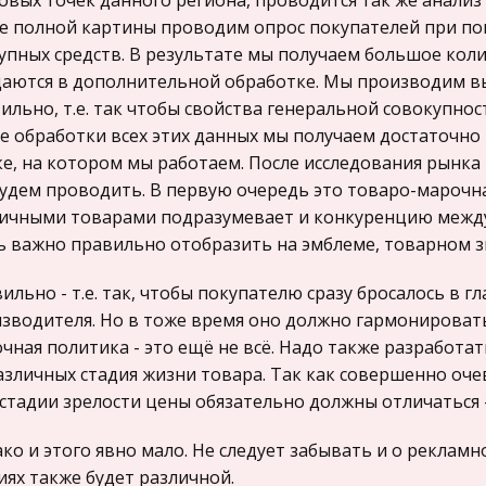
овых точек данного региона, проводится так же анали
е полной картины проводим опрос покупателей при по
упных средств. В результате мы получаем большое кол
аются в дополнительной обработке. Мы производим вы
ильно, т.е. так чтобы свойства генеральной совокупно
е обработки всех этих данных мы получаем достаточн
е, на котором мы работаем. После исследования рынка
удем проводить. В первую очередь это товаро-марочн
ичными товарами подразумевает и конкуренцию межд
ь важно правильно отобразить на эмблеме, товарном з
ильно - т.е. так, чтобы покупателю сразу бросалось в г
зводителя. Но в тоже время оно должно гармонироват
чная политика - это ещё не всё. Надо также разработ
азличных стадия жизни товара. Так как совершенно очев
 стадии зрелости цены обязательно должны отличаться -
ко и этого явно мало. Не следует забывать и о рекламн
иях также будет различной.