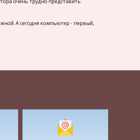
итора очень трудно представить
жной. А сегодня компьютер - первый,
вкусов, предпочтений и пожеланий
тируемся на то, что большое число
аемого. Но в то же время она должна
с вопросов.
дый из них по два возможных варианта
о 25
25-40
обычный
изкий
средний
высокий
4
16
21
лоский
другое
обычный
ифро вая
другое
обычный