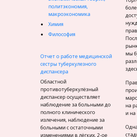
торг
политэкономия,
боле
макроэкономика
дост
нужд
Химия
прав
Философия
Посл
Педагогика
рынк
мы б
Финансовое право
Отчет о работе медицинской
разл
сестры туберкулезного
История государства и
здес
диспансера
права зарубежных стран
Областной
География, Экономическая
Прав
противотуберкулёзный
география
прои
диспансер осуществляет
маро
Физика
наблюдение за больными до
на р
Искусство, Культура,
полного клинического
и на
Литература
излечения, наблюдение за
Одна
больными с остаточными
Компьютерные сети
стад
изменениями в лёгких. 2-ое