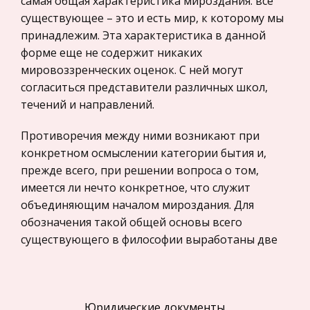
самая общая характеристика мироздания: все
существующее – это и есть мир, к которому мы
Право
принадлежим. Эта характеристика в данной
Компьютеры и периферийные устройства
форме еще не содержит никаких
Астрономия
мировоззренческих оценок. С ней могут
согласиться представители различных школ,
Программное обеспечение
течений и направлений.
Разное
Противоречия между ними возникают при
Уголовное и уголовно-исполнительное
конкретном осмыслении категории бытия и,
право
прежде всего, при решении вопроса о том,
Налоговое право
имеется ли нечто конкретное, что служит
Техника
объединяющим началом мироздания. Для
Компьютеры, Программирование
обозначения такой общей основы всего
существующего в философии выработаны две
История экономических учений
категории: субстрата и субстанции.
Здоровье
Субстрат (от лат. substratum – буквально,
Российское предпринимательское право
подстилка) – это то, из чего все сделано.
Юридические документы