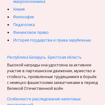
макроэкономика
Химия
Философия
Педагогика
Финансовое право
История государства и права зарубежных
стран
География, Экономическая география
Республика Беларусь. Брестская область
Физика
Высокой награды она удостоена за активное
Искусство, Культура, Литература
участие в партизанском движении, мужество и
стойкость, проявленные трудящимися в борьбе
Компьютерные сети
с немецко-фашистскими захватчиками в период
Материаловедение
Великой Отечественной войн
Авиация
Особенности расследования налоговых
Программирование, Базы данных
преступлений