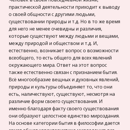
Жилищное право
Природные магнитные аномалии. Влияние
практической деятельности приходит к выводу
Гражданское право
магнитных полей на живые организмы
о своей общности с другими людьми,
Гражданское процессуальное право
существовании природы и т.д. Но в то же время
Поэтому изучение магнитной аномалии может
для него не менее очевидны и различия,
Законодательство и право
дать ценные указания о наличии и
которые существуют между людьми и вещами,
расположении этих залежей. Детальное
Прокурорский надзор
между природой и обществом и т.д. И,
изучение магнитного поля Земли представляет
Геология
естественно, возникает вопрос о возможности
собой мощное орудие исследования скрытых в
Административное право
всеобщего, то есть общего для всех явлений
Машины для подачи в формы бетонной смеси
окружающего мира. Ответ на этот вопрос
Историческая личность
также естественно связан с признанием бытия.
Наиболее массовым видом конструкций
Банковское дело и кредитование
Всё многообразие вещных и духовных явлений,
являются стеновые панели и панели
Архитектура
природы и культуры объединяет то, что они
перекрытия. Производство железобетонных
есть, наличествуют, существуют, несмотря на
изделий и конструкций осуществляется на
Искусство
различие форм своего существования. И
конвейерных, полуконвейерных, поточно-
Конституционное (государственное) право
именно благодаря факту своего существования
агрегатных,
России
они образуют целостное единство мироздания.
Экономико-математическое
На основе категории бытия в философии дается
моделирование