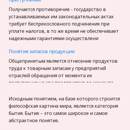
Бухгалтерский учет
Получается противоречие - государство в
История
устанавливаемых им законодательных актах
Уголовное право
требует беспрекословного подчинения при
уплате налогов, в то же время не обеспечивает
Экскурсии и туризм
надежными гарантиями осуществлени
Маркетинг, товароведение, реклама
Понятие запасов продукции
Социология
Общепринятым является отнесение продуктов
Религия
труда к товарным запасам у предприятий
Культурология
отраслей обращения от момента их
Экологическое право
поступления на эти предприятия до момента
Физкультура и Спорт, Здоровье
погрузки на транспортные средства для отправ
Исходным понятием, на базе которого строится
Теория государства и права
Древнекитайская письменность
философская картина мира, является категория
История отечественного государства и
Иероглифические письмена, которые были
бытия. Бытие – это самое широкое и самое
права
изобретены практически во всех очагах
абстрактное понятие.
Микроэкономика, экономика предприятия,
древних цивилизаций - на Ближнем Востоке, в