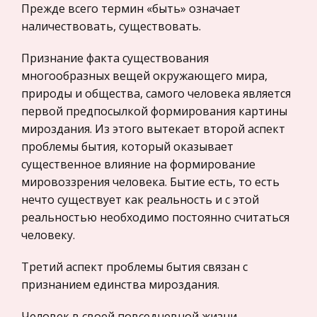
предпринимательство
Прежде всего термин «быть» означает
Южной Азии, Центральной Америке, исчезли,
наличествовать, существовать.
оставив после себя немногие памятники
Нероссийское законодательство
Международные экономические и валютно-
Признание факта существования
Математический метод А.Ю.Виноградова
кредитные отношения
многообразных вещей окружающего мира,
решения краевых задач
природы и общества, самого человека является
Политология, Политистория
Частично он базируется на материалах
первой предпосылкой формирования картины
Биржевое дело
странички www . VinogradovAlexei . narod . ru . 1.
мироздания. Из этого вытекает второй аспект
Введение - краткое изложение основных
Радиоэлектроника
проблемы бытия, который оказывает
матрично-векторных понятий в их
существенное влияние на формирование
Медицина
классическом виде (составлено для выпускни
мировоззрения человека. Бытие есть, то есть
Пищевые продукты
нечто существует как реальность и с этой
Основы российского предпринимательства
Конституционное (государственное) право
реальностью необходимо постоянно считаться
Россия в очередной раз стоит перед
зарубежных стран
человеку.
необходимостью выбора ориентиров для
Государственное регулирование, Таможня,
своего дальнейшего развития, и здесь нельзя
Третий аспект проблемы бытия связан с
Налоги
ошибиться. Переход к рыночным отношениям в
признанием единства мироздания.
Транспорт
отечественной экономике определяет необх
Человек в своей повседневной жизни,