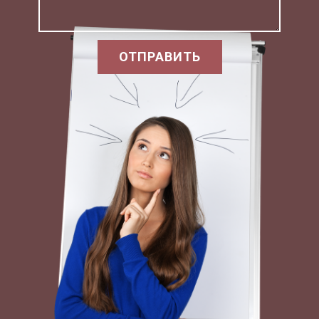
традицию материалистического монизма. Это
значит, что она признает в качестве основы
бытия материю. В домарксовсом материализме
ОТПРАВИТЬ
господствовал субстратный подход к понятию
материи.
Материя отождествлялась либо с какими - либо
конкретными «первокирпичниками», из
которых построено все здание мироздания
(корпускулами, атомами, веществом, энергией
и т.д.), либо делалась попытка отыскать некую
единообразную материю, которое существует
наряду с конкретными вещами. Оба эти подхода
были отвергнуты диалектическим
материализмом.
Первый подход был отвергнут потому, что он
связывал философскую концепцию мироздания,