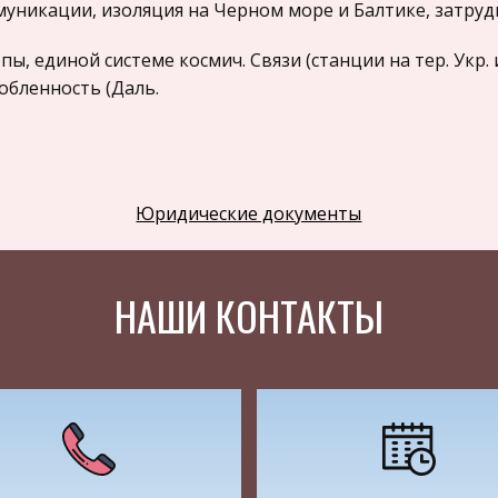
уникации, изоляция на Черном море и Балтике, затрудн
пы, единой системе космич. Связи (станции на тер. Укр. 
обленность (Даль.
ока и Южной России), присутствие Китая на Дальнем Во
пейскую и азиатскую части). Россия окружена экономичес
вр. (с зап.), Японией (с вост.) Китая с юга.
Юридические документы
лемы отношений с Украиной, в Средней Азии (исламизм)
грации стран СНГ. Билет №2 1. Государственная служба:
НАШИ КОНТАКТЫ
чи и основные направления реформирования. ПОНЯТИЕ: 
ельность по обеспечению исполнения полномочий госу
авленность деятельности госслужащих - обслуживание 
овым институтом и регулируется не только нормами а
 других отраслей (трудового, финансового, социального 
едеральную ГС, находящуюся в ведении РФ; 2, ГС субъек
ционирует в управлении следующими сферами жизнедеят