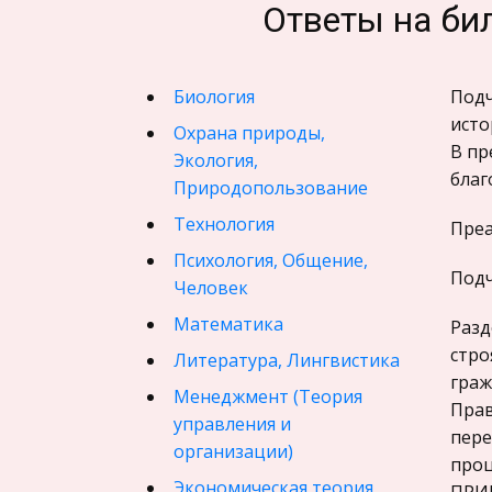
Ответы на бил
Биология
Подч
исто
Охрана природы,
В пр
Экология,
благ
Природопользование
Технология
Преа
Психология, Общение,
Подч
Человек
Математика
Разд
стро
Литература, Лингвистика
граж
Менеджмент (Теория
Прав
управления и
пере
организации)
проц
Экономическая теория,