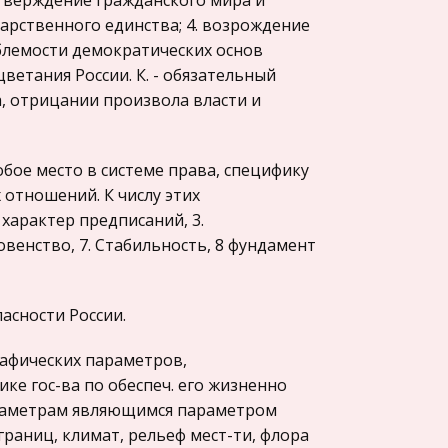
утверждение гражданского мира и
дарственного единства; 4. возрождение
ыблемости демократических основ
цветания России. К. - обязательный
а, отрицании произвола власти и
бое место в системе права, специфику
отношений. К числу этих
характер предписаний, 3.
овенство, 7. Стабильность, 8 фундамент
асности России.
рафических параметров,
е гос-ва по обеспеч. его жизненно
параметрам являющимся параметром
границ, климат, рельеф мест-ти, флора