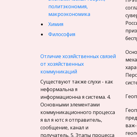
ПРИН
политэкономия,
согл
макроэкономика
суве
Росс
Химия
приз
Философия
бесп
Педагогика
Осно
Финансовое право
Отличие хозяйственных связей
меха
от хозяйственных
История государства и
хара
коммуникаций
права зарубежных стран
Перс
Существуют также слухи - как
География, Экономическая
сист
неформальна я
география
Геоп
информационна я система. 4.
Физика
Основными элементами
Искусство, Культура,
Геоп
коммуникационного процесса
Литература
пред
я вл я ютс я отправитель,
важ-
сообщение, канал и
Компьютерные сети
геоп
получатель. 5. Этапы процесса