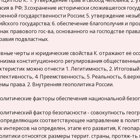
ЦИПОВ К.: 1. утверждение прав и свобод человека; 2. 
асия в РФ; 3.сохранение исторически сложившегося госу
ренной государственности России; 5. утверждение нез
ийского государства; 6. обеспечение благополучия и про
нак правового гос-ва, основанного на господстве прав
равия подвластных.
вные черты и юридические свойства К. отражают её осо
низма конституционного регулирования общественных 
ктеристик можно отнести 1. Легитимность, 2. Итоговый 
пективность, 4. Преемственность, 5. Реальность, 6.верх
емы права. 2. Внутренняя геополитика России.
олитические факторы обеспечения национальной безоп
олитический фактор безопасности - совокупность геог
определяющих соответствующее направление в политик
х интересов на определен, этапе его развития, К гео
олитики относятся: размеры террит. страны, протяж-ть 