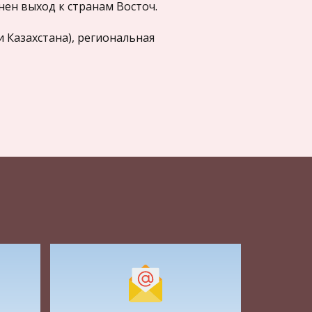
ен выход к странам Восточ.
и Казахстана), региональная
стоке (опасность раскола на
ки мощ. гос-ми - СЕЛА (с севера),
, нет единства взглядов в вопросах
 понятие, основные элементы, цели,
ГС в РФ - это профессиональная
дарственных органов.
населения. ГС является комплексным
дминистративного права, но и нормами
и др.). ЭЛЕМЕНТЫ: ГС включает в себя:
тов РФ, находящуюся в их ведении, ГС
ельности госуд-ва и общества: а)