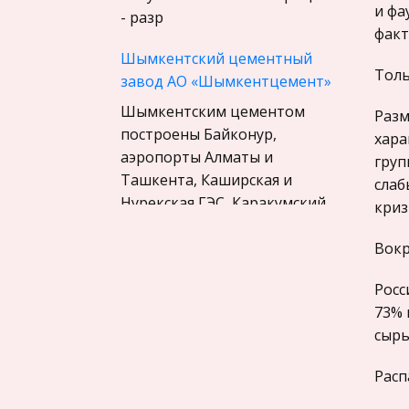
Материаловедение
и фа
- разр
Авиация
факт
Шымкентский цементный
Программирование, Базы
Толь
завод АО «Шымкентцемент»
данных
Шымкентским цементом
Бухгалтерский учет
Разм
построены Байконур,
хара
История
аэропорты Алматы и
груп
Уголовное право
Ташкента, Каширская и
слаб
Нурекская ГЭС, Каракумский
Экскурсии и туризм
криз
канал и многие другие
Маркетинг,
известные сооружения в
Вокр
товароведение, реклама
Республике Казахстан и
Социология
Росс
странах ближнего и даль
73% 
Религия
Социальная утопия эпохи
сырь
Культурология
Возрождения. Т.Мор и
Расп
Экологическое право
Т.Кампанелла