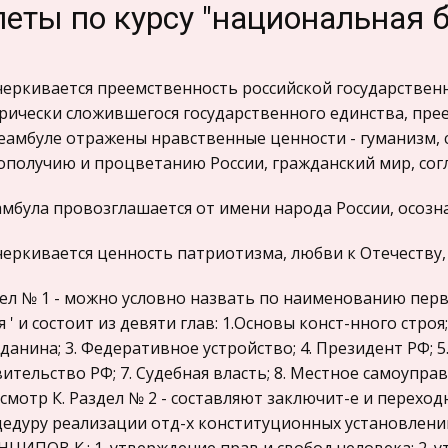
еты по курсу "национальная 
еркивается преемственность российской государствен
рически сложившегося государственного единства, пре
еамбуле отражены нравственные ценности - гуманизм, с
ополучию и процветанию России, гражданский мир, согл
мбула провозглашается от имени народа России, осозн
еркивается ценность патриотизма, любви к Отечеству,
ел № 1 - можно условно назвать по наименованию перв
я ' и состоит из девяти глав: 1.Основы конст-нного строя
данина; 3. Федеративное устройство; 4. Президент РФ; 5
ительство РФ; 7. Судебная власть; 8. Местное самоупра
смотр К. Раздел № 2 - составляют заключит-е и перех
едуру реализации отд-х конституционных установлен