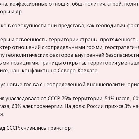
уна, кояфессионные отнош-я, общ-политич. строй, полит
оры и др.
ко в совокупности они представл, как геоподитич. фак
еры и освоенность территории страны, протяженность 
ктер отношений с сопредельными гос-ми, геостратегич
пу геополитических факторов внутренней безопасности Р
ыми позициями: границы открыты, территория уменьше
исе, нац. конфликты на Северо-Кавказе.
уг новые гос-ва с неопределенной внешнеполитич.орие
ия унаследовала от СССР 75% территории, 51% насел., 6
газа, 63% электроэнергии. На долю России прих-ся 3% н
я.
ад СССР: снизились транспорт.