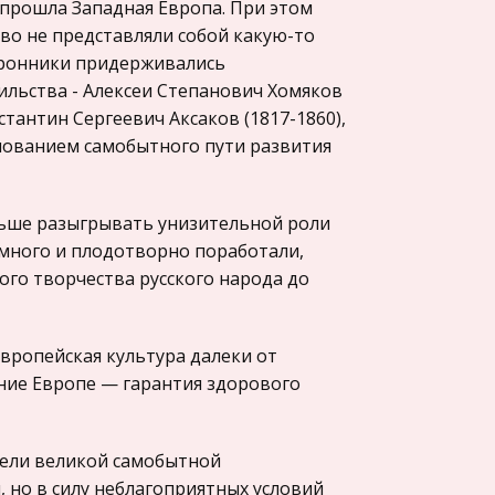
 прошла Западная Европа. При этом
тво не представляли собой какую-то
оронники придерживались
льства - Алексеи Степанович Хомяков
тантин Сергеевич Аксаков (1817-1860),
нованием самобытного пути развития
ольше разыгрывать унизительной роли
 много и плодотворно поработали,
ого творчества русского народа до
вропейская культура далеки от
ание Европе — гарантия здорового
тели великой самобытной
, но в силу неблагоприятных условий