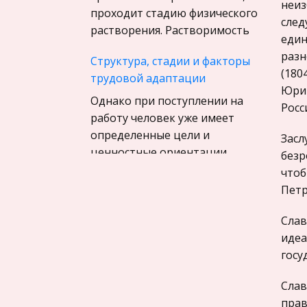
Материаловедение
неиз
проходит стадию физического
след
Авиация
растворения. Растворимость
един
Программирование, Базы
разн
Структура, стадии и факторы
данных
(180
трудовой адаптации
Бухгалтерский учет
Юрий
Однако при поступлении на
Росс
История
работу человек уже имеет
Уголовное право
определенные цели и
Засл
ценностные ориентации
Экскурсии и туризм
безр
поведения, в соответствии с
чтоб
Маркетинг,
которыми формирует свои
Петр
товароведение, реклама
требования к трудовой
Социология
организации данного
Слав
предприятия.
идеа
Религия
госу
Культурология
Хранение плодов и овощей
Экологическое право
Слав
Мясные и рыбные блюда
прав