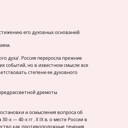
стижению его духовных оснований.
ием.
ого духа'. Россия переросла прежние
их событий, но в известном смысле все
ветствовать степени ее духовного
 предрассветной дремоты
остановки и осмысления вопроса об
х — 40-x гг . Х IX в. о месте России в
ество как противоположные течения