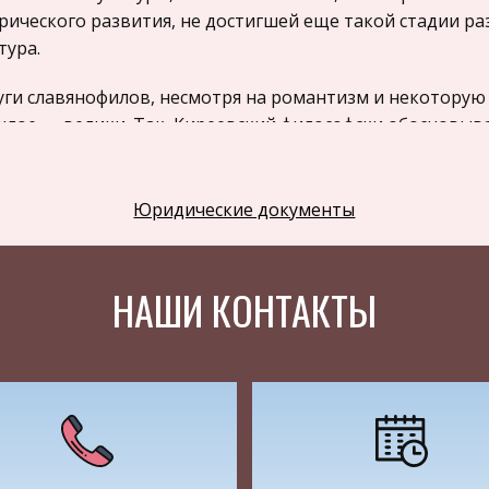
рического развития, не достигшей еще такой стадии ра
тура.
уги славянофилов, несмотря на романтизм и некоторую 
лое — велики. Так, Киреевский философски обосновыв
рического пути русского народа и самобытности русской
словских сочинениях поднимает православное богослов
новывает идею соборности православной церкви и собор
Юридические документы
ак и многие другие, развиваемые славянофилами, не что
тые после Петровской революции.
НАШИ КОНТАКТЫ
ение истории у славянофилов было направлено на поис
рической процесс.
ми факторами, по мысли славянофилов, не могли быть 
ильная личность, а только сам народ как “единственны
рии.