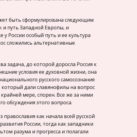
может быть сформулирована следующим
к и путь Западной Европы, и
е у России особый путь и ее культура
прос сложились альтернативные
а задача, до которой доросла Россия к
нешние условия ее духовной жизни, она
 национального русского самосознания
 который дали славянофилы на вопрос
 крайней мере, спорен. Все же за ними
го обсуждения этого вопроса.
з православия как начала всей русской
развития России, тогда как западники
ьтом разума и прогресса и полагали