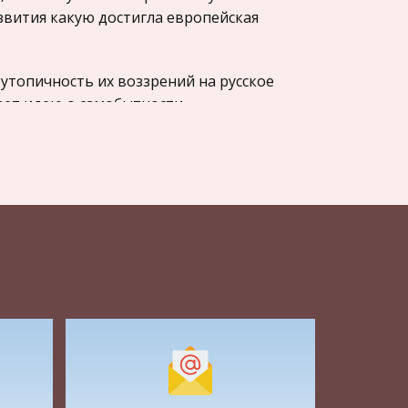
звития какую достигла европейская
утопичность их воззрений на русское
ает идею о самобытности
 культуры. А. Хомяков в своих
ие на высшую ступень, философски
ности русского народа. Эти идеи, так
 иное как древние русские идеи,
к устойчивых факторов, влияющих на
ни природно-климатические условия,
й и постоянный действователь” в