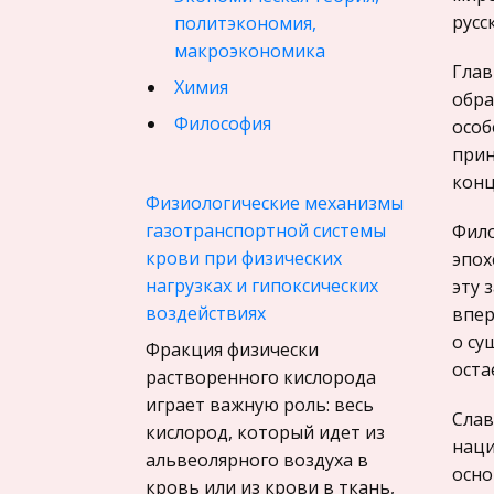
русс
политэкономия,
макроэкономика
Глав
Химия
обра
Философия
особ
прин
Педагогика
конц
Финансовое право
Физиологические механизмы
газотранспортной системы
Фило
История государства и
крови при физических
эпох
права зарубежных стран
нагрузках и гипоксических
эту 
География, Экономическая
воздействиях
впер
география
о су
Фракция физически
Физика
оста
растворенного кислорода
Искусство, Культура,
играет важную роль: весь
Слав
Литература
кислород, который идет из
наци
альвеолярного воздуха в
Компьютерные сети
осно
кровь или из крови в ткань,