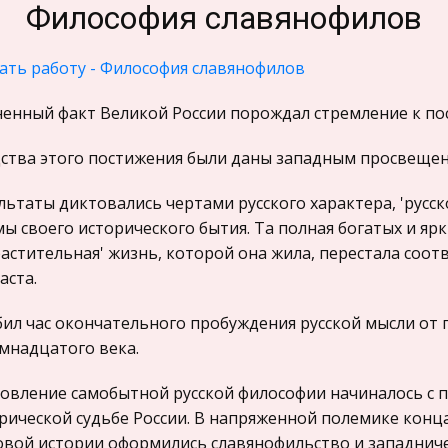
Философия славянофилов
ать работу - Философия славянофилов
енный факт Великой России порождал стремление к по
ства этого постижения были даны западным просвещен
льтаты диктовались чертами русского характера, 'русск
ы своего исторического бытия. Та полная богатых и ярк
растительная' жизнь, которой она жила, перестала соот
аста.
ил час окончательного пробуждения русской мысли от
мнадцатого века.
овление самобытной русской философии начиналось с п
рической судьбе России. В напряженной полемике конца 30-
вой истории оформились славянофильство и западнич