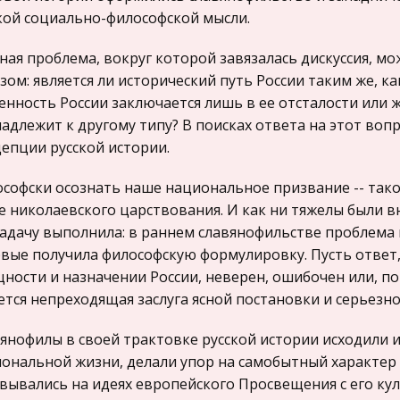
кой социально-философской мысли.
ная проблема, вокруг которой завязалась дискуссия, 
зом: является ли исторический путь России таким же, ка
енность России заключается лишь в ее отсталости или ж
адлежит к другому типу? В поисках ответа на этот во
епции русской истории.
софски осознать наше национальное призвание -- таков
е николаевского царствования. И как ни тяжелы были в
задачу выполнила: в раннем славянофильстве проблема
вые получила философскую формулировку. Пусть ответ,
щности и назначении России, неверен, ошибочен или, по
ется непреходящая заслуга ясной постановки и серьезно
янофилы в своей трактовке русской истории исходили и
ональной жизни, делали упор на самобытный характер 
вывались на идеях европейского Просвещения с его кул