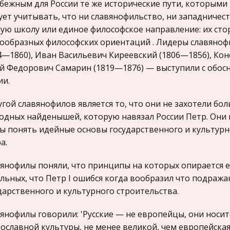
бежным для России те же исторические пути, которыми
ует учитывать, что ни славянофильство, ни западничес
ую школу или единое философское направление: их ст
ообразных философских ориентаций . Лидеры славянофи
4—1860), Иван Васильевич Киреевский (1806—1856), Конс
 Федорович Самарин (1819—1876) — выступили с обос
ии.
угой славянофилов является то, что они не захотели б
одных найденышей, которую навязал России Петр. Они
ы понять идейные основы государственного и культурн
а.
янофилы поняли, что принципы на которых опирается е
льных, что Петр I ошибся когда вообразил что подраж
дарственного и культурного строительства.
янофилы говорили: 'Русские — не европейцы, они носи
ославной культуры, не менее великой, чем европейская