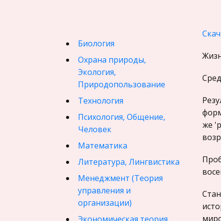
Скач
Биология
Жизн
Охрана природы,
Экология,
Сред
Природопользование
Резу
Технология
форм
Психология, Общение,
же '
Человек
возр
Математика
Проб
Литература, Лингвистика
восе
Менеджмент (Теория
управления и
Стан
организации)
исто
миро
Экономическая теория,