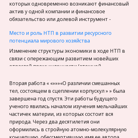
Уголовное право
которых одновременно возникают финансовый
актив у одной компании и финансовое
Экскурсии и туризм
обязательство или долевой инструмент -
Маркетинг, товароведение, реклама
Место и роль НТП в развитии ресурсного
Социология
потенциала мирового хозяйства
Религия
Изменение структуры экономики в ходе НТП в
Культурология
связи с опережающим развитием новейших
Экологическое право
отраслей промышленности (атомной,
Физкультура и Спорт, Здоровье
авиакосмической, электронной и др.),
качественное совершенствование продукции и
Вторая работа « «»»»«О различии смешанных
Теория государства и права
повы
тел, состоящем в сцеплении корпускул » » была
История отечественного государства и
завершена год спустя. Эти работы будущего
права
Типологическая модель характера А. Лоуэна
ученого явились началом изучения мельчайших
Микроэкономика, экономика предприятия,
Большую роль здесь играют общественные
частичек материи, из которых состоит вся
предпринимательство
условия и конкретные жизненные
природа. Через два десятилетия они
обстоятельства, в которых проходит
оформились в стройную атомно-молекулярную
Нероссийское законодательство
жизненный путь человека. По мнению Лоуэна ,
концепцию, обессмертившую имя ее автора.