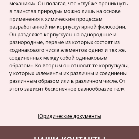
механики». Он полагал, что «глубже проникнуть
Астрономия
в таинства природы» можно лишь на основе
Программное обеспечение
применения к химическим процессам
разработанной им корпускулярной философии.
Разное
Он разделяет корпускулы на однородные и
Уголовное и уголовно-исполнительное
разнородные, первые из которых состоят из
право
«одинакового числа элементов одних и тех же,
Налоговое право
соединенных между собой одинаковым
образом». Ко вторым он относит те корпускулы,
Техника
у которых «элементы их различны и соединены
Компьютеры, Программирование
различным образом или в различном числе. От
История экономических учений
этого зависит бесконечное разнообразие тел».
На этой основе Ломоносов разделяет
Здоровье
химические вещества на «начала»,
Российское предпринимательское право
«смешанные» и «составные». Весной 1743 г.
Юридические документы
Физкультура и Спорт
Ломоносов написал первый вариант своей
Музыка
известной работы « «О действии химических