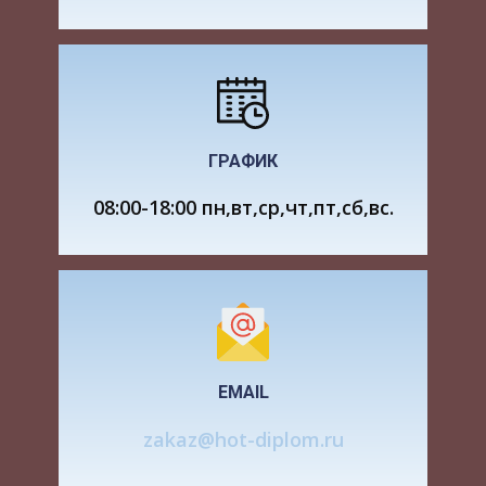
металлов в кислотах, когда в процессе
растворения выделяется тепло, а к другой –
растворение солей в воде с поглощением тепла.
Сначала Ломоносов растворял тонкую
железную проволоку в азотной кислоте разной
концентрации, наблюдая через микроскоп ход
ГРАФИК
растворения металла.
08:00-18:00 пн,вт,ср,чт,пт,сб,вс.
Ломоносов заметил огромную массу
отбрасываемых частиц с бесчисленными
пузырьками, непрерывно следовавшими друг
за другом.
Ломоносов обратил внимание, что при
EMAIL
растворении металлов в кислотах наблюдается
разогревание, а при растворении солей –
zakaz@hot-diplom.ru
охлаждение. Затем он определял количество
выделенного при этом газа и его состав. Далее