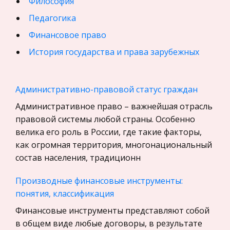
Философия
Педагогика
Финансовое право
История государства и права зарубежных
стран
География, Экономическая география
Административно-правовой статус граждан
Физика
Административное право – важнейшая отрасль
Искусство, Культура, Литература
правовой системы любой страны. Особенно
велика его роль в России, где такие факторы,
Компьютерные сети
как огромная территория, многонациональный
Материаловедение
состав населения, традиционн
Авиация
Производные финансовые инструменты:
Программирование, Базы данных
понятия, классификация
Бухгалтерский учет
Финансовые инструменты представляют собой
История
в общем виде любые договоры, в результате