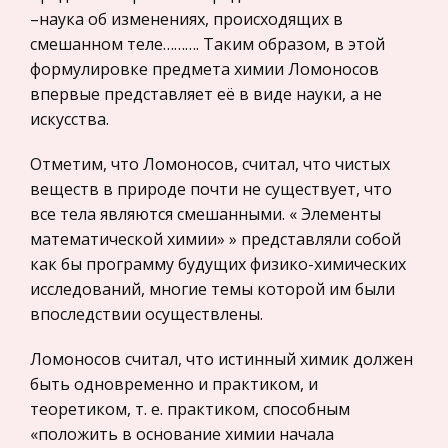
–наука об изменениях, происходящих в
Лекции по уголовному праву Республики
Законодательство и право
смешанном теле………. Таким образом, в этой
Казахстан
Прокурорский надзор
формулировке предмета химии Ломоносов
Уголовное законодательство Республики
впервые представляет её в виде науки, а не
Геология
Казахстан кодифицировано, и основным
искусства.
Административное право
уголовным законом является УК РК. Он был
принят 16 июля 1997 года и вступил в силу с
Историческая личность
Отметим, что Ломоносов, считал, что чистых
1.01.1998 г. Уголовный закон является е
веществ в природе почти не существует, что
Банковское дело и кредитование
все тела являются смешанными. « Элементы
Автоматизированные банковские системы
Архитектура
математической химии» » представляли собой
Поэтому планомерно производится
Искусство
как бы программу будущих физико-химических
автоматизация банковской деятельности.
исследований, многие темы которой им были
Конституционное (государственное) право
Автоматизация не только улучшает работу
впоследствии осуществлены.
России
банка, но является органичным элементом этой
Экономико-математическое
работы. Автоматизация в банках проводится
Ломоносов считал, что истинный химик должен
моделирование
быть одновременно и практиком, и
теоретиком, т. е. практиком, способным
Право
«положить в основание химии начала
Компьютеры и периферийные устройства