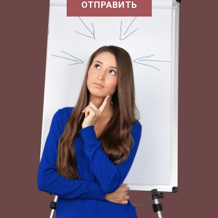
ОТПРАВИТЬ
Выделение тепла в реакциях Ломоносов
объяснял следующим образом:» « Частицы
металла разносятся по растворителю,
воздействуют трением на частицы последнего
и приводят их во вращение и так как
вращательное движение есть причина теплоты
» . Процессы растворения металлов и солей
Ломоносов объяснял с механических позиций,
характерных для его эпохи.
Подобно Р. Бойлю, он был уверен в пористой
структуре как металлов и солей, так и жидких
растворителей. В процессе растворения, по
мнению Ломоносова, воздух, содержащийся в
порах кислоты, внедряется в поры металла и,
соединяясь там со «сгущенным» воздухом
металла, приобретает «огромную упругость»,