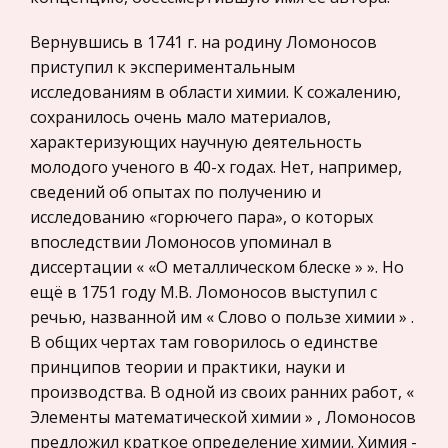
Международные экономические и валютно-
личность и характер отражаются в физическом
кредитные отношения
Вернувшись в 1741 г. на родину Ломоносов
строени
Политология, Политистория
приступил к экспериментальным
Применение как особая форма права
исследованиям в области химии. К сожалению,
Биржевое дело
сохранилось очень мало материалов,
Никоноров Андрей Домашний адрес: Г.
Радиоэлектроника
характеризующих научную деятельность
Смоленск ул. Рабочий адрес: Г. Смоленск
Медицина
молодого ученого в 40-х годах. Нет, например,
Смоленск 2006г. Введение. Стр. 1. Понятие и
сведений об опытах по получению и
Пищевые продукты
формы реализации норм права. Стр. 2. Понятие,
исследованию «горючего пара», о которых
требования и основные
Конституционное (государственное) право
впоследствии Ломоносов упоминал в
зарубежных стран
диссертации « «О металлическом блеске » ». Но
Персональные ЭВМ. История создания. Место в
Государственное регулирование, Таможня,
ещё в 1751 году М.В. Ломоносов выступил с
современном мире
Налоги
речью, названной им « Слово о пользе химии » .
Введение. Глава I . История создания ЭВМ. 1.1
В общих чертах там говорилось о единстве
Транспорт
Механические счетные машины. 1.2 Идеи
принципов теории и практики, науки и
Бэббиджа. Глава II . Поколения ЭВМ. 2.1
Жилищное право
производства. В одной из своих ранних работ, «
Компьютеры первого поколения. 2.2
Гражданское право
Элементы математической химии » , Ломоносов
Компьютеры второго поколения. 2.3 Компьюте
предложил краткое определение химии. Химия -
Гражданское процессуальное право