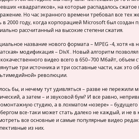
евших «квадратиков», на которые распадалось сжатое
ражение. Но час экранного времени требовал все тех же 
 в 2000 году, когда корпорацией Microsoft был создан
иально рассчитанный на высокие степени сжатия.
иальное название нового формата – MPEG -4, хотя «в н
атская» модификация – DivX . Новый алгоритм позволял
кокачественного видео всего в 650–700 Мбайт, объем ст
янутые три источника и три составные части, как это о
ьтимедийной» революции.
лось бы, и нечему тут удивляться – разве не пережили 
ический, а затем – и звуковой бум? И все равно, непр
омонтажную студию, а в лохматом «юзере» – будущего С
бергом все-таки может стать далеко не каждый, и не в
мотреть все основные и самые популярные видео реда
пективные из них.