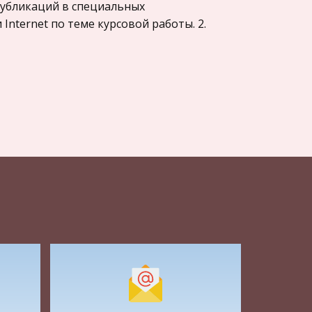
 публикаций в специальных
Internet по теме курсовой работы. 2.
 /
® Professional/Home Edition SP1 c
icrosoft DirectX 9.0b
Inc. одну из лидирующих позиций
ffects. О назначении этого приложения
ва «композитинг» - от англ. composite
 собрать в один визуальный ряд
идео» — так коротко и точно