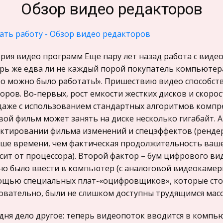
Обзор видео редакторов
ать работу - Обзор видео редакторов
рия видео программ Еще пару лет назад работа с виде
рь же едва ли не каждый порой покупатель компьютера 
о можно было работать!». Пришествию видео способст
оров. Во-первых, рост емкости жестких дисков и скорос
даже с использованием стандартных алгоритмов компре
вой фильм может занять на диске несколько гигабайт. 
ктировании фильма изменений и спецэффектов (рендер
ше времени, чем фактическая продолжительность ваше
сит от процессора). Второй фактор – бум цифрового вид
о было ввести в компьютер (с аналоговой видеокамер
щью специальных плат-«оцифровщиков», которые стои
овательно, были не слишком доступны трудящимся масс
дня дело другое: теперь видеопоток вводится в компью