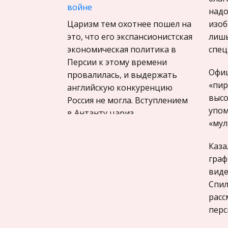
Материаловедение
войне
надо
Авиация
Царизм тем охотнее пошел на
изоб
Программирование, Базы
это, что его экспансионистская
лишь
данных
экономическая политика в
спец
Персии к этому времени
Бухгалтерский учет
Офиц
провалилась, и выдержать
История
«пир
английскую конкуренцию
высо
Уголовное право
Россия не могла. Вступлением
упом
в Антанту цариз
Экскурсии и туризм
«мул
Маркетинг,
Социальный конфликт
товароведение, реклама
Каза
Конфликты являются
граф
Социология
неотъемлемой частью
виде
общественной жизни.
Религия
Спил
Особенно богата на
Культурология
расс
конфликты современная
перс
Экологическое право
жизнь российского общества.