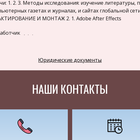
чи: 1. 2. 3. Методы исследования: изучение литературы,
ьютерных газетах и журналах, и сайтах глобальной сети 
КТИРОВАНИЕ И МОНТАЖ 2. 1. Adobe After Effects
аботчик
Adobe
с в
http :// www . adobe . com / products / aftereffects
ернет
Юридические документы
темные
c Microsoft® Windows® 2000 SP4 или Windows XP
бования
Intel® Pentium® III или 4 c c c c QuickTime 6.5 c M
к
ENG
НАШИ КОНТАКТЫ
и продуктов американской корпорации Adobe Systems 
мает пакет композитинга и постобработки Adobe After E
о составить представление из примерного перевода сло
ставление, сборка. After Effects незаменим, когда нужно
олько слоёв графики, видео и титров « Photoshop для в
актеризовал программу один из журналистов.