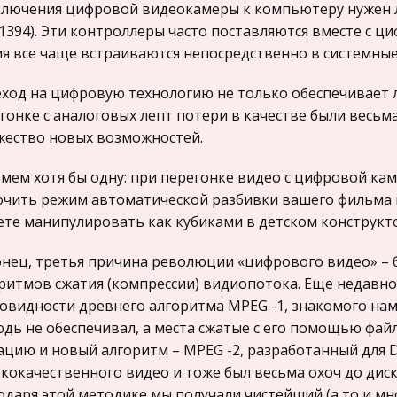
лючения цифровой видеокамеры к компьютеру нужен ли
 1394). Эти контроллеры часто поставляются вместе с ц
я все чаще встраиваются непосредственно в системные
ход на цифровую технологию не только обеспечивает 
гонке с аналоговых лепт потери в качестве были весьма
ество новых возможностей.
мем хотя бы одну: при перегонке видео с цифровой к
чить режим автоматической разбивки вашего фильма 
те манипулировать как кубиками в детском конструкто
нец, третья причина революции «цифрового видео» – 
ритмов сжатия (компрессии) видиопотока. Еще недавно
овидности древнего алгоритма MPEG -1, знакомого нам 
дь не обеспечивал, а места сжатые с его помощью фай
ацию и новый алгоритм – MPEG -2, разработанный для DV
кокачественного видео и тоже был весьма охоч до диск
одаря этой методике мы получали чистейший (а то и мн