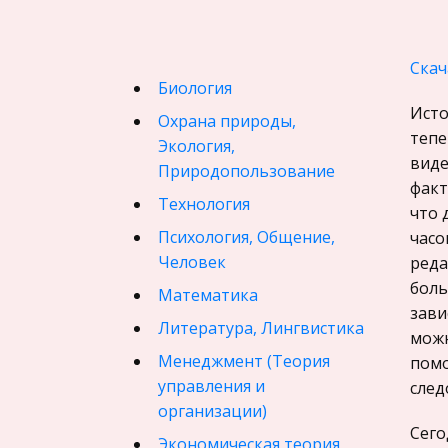
Скач
Биология
Исто
Охрана природы,
тепе
Экология,
виде
Природопользование
факт
Технология
что 
Психология, Общение,
часо
Человек
реда
боль
Математика
зави
Литература, Лингвистика
можн
Менеджмент (Теория
помо
управления и
след
организации)
Сего
Экономическая теория,