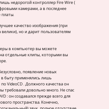
шь недорогой контроллер Fire Wire (
ифровыми камерами, а в последнее
 платы.
лучшее качество изображения (при
 велики), но и дарит пользователям
амеры в компьютер вы можете
на отдельные клипы, которыми вы
ре.
безусловно, появление новых
 в быту применялись лишь
по VideoCD . Должного качества он
лы требовали довольно много. Не спас
D : он создавался прежде всего для
ового пространства. Конечно,
огоканальный) звук, полное отсутствие