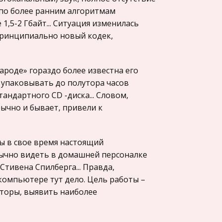
 по более ранним алгоритмам
1,5-2 Гбайт... Ситуация изменилась
 принципиально новый кодек,
ароде» гораздо более известна его
 упаковывать до полутора часов
андартного CD -диска... Словом,
бычно и бывает, привели к
мы в свое время настоящий
ивычно видеть в домашней персоналке
тивена Спилберга... Правда,
 компьютере тут дело. Цель работы –
кторы, выявить наиболее