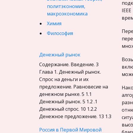
подк
политэкономия,
IEEE
макроэкономика
врем
Химия
Пере
Философия
пере
Педагогика
множ
Финансовое право
Денежный рынок
Возь
История государства и
Содержание. Введение. 3
вклю
права зарубежных стран
Глава 1. Денежный рынок.
може
Спрос на деньги и их
География, Экономическая
предложение. Равновесие на
география
Нако
денежном рынке. 5 1.1
алго
Физика
Денежный рынок. 5 1.2 .1
разн
Искусство, Культура,
Денежный спрос. 10 1.2.2
отню
Литература
Денежное предложение. 13 1.3
ситу
Компьютерные сети
высо
Россия в Первой Мировой
благ