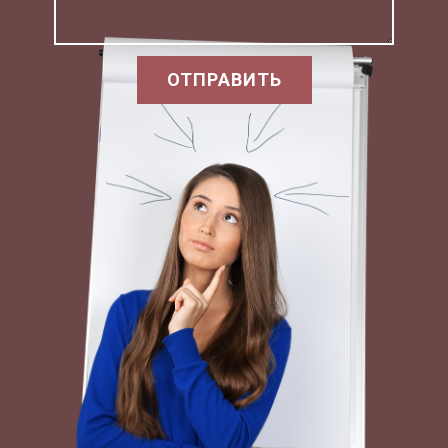
КДМ-130,снег
9. Россыпь
рыхлый,
1.01-19.04
противогололедных
пескосоляная
18.10-31.12
материалов.
смесь
ОТПРАВИТЬ
Автогрейдер
ДЗ-112 с
навесным
оборудованием, 3
1.01-19.04
10. Рыхление наката.
прохода по 1
18.10-31.12
следу, толщина
снежного
покрова 5-8 см.
Автогрейдер
ДЗ-112, 2 прохода
по 1 следу,
1.01-19.04
11. Удаление наката.
толщина
18.10-31.12
снежного
покрова 5-8 см.