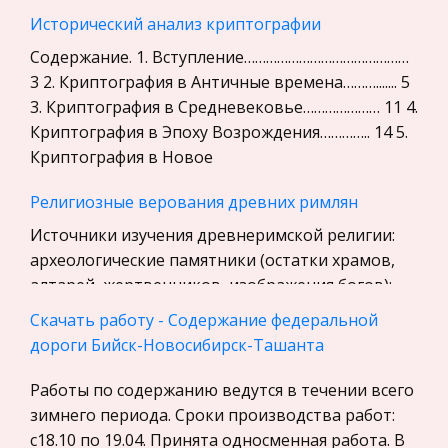
Бухгалтерский учет
Исторический анализ криптографии
История
Содержание. 1. Вступление………………………………………
Уголовное право
3 2. Криптография в Античные времена………....... 5
3. Криптография в Средневековье………………… 11 4.
Экскурсии и туризм
Криптография в Эпоху Возрождения………….. 14 5.
Маркетинг, товароведение, реклама
Криптография в Новое
Социология
Религиозные верования древних римлян
Религия
Источники изучения древнеримской религии:
Культурология
археологические памятники (остатки храмов,
Экологическое право
алтарей, жертвенников, изображения богов);
Физкультура и Спорт, Здоровье
многочисленные надписи, особенно
Скачать работу - Содержание федеральной
посвятительные; свидетельства античных
Теория государства и права
дороги Бийск-Новосибирск-Ташанта
История отечественного государства и
Усадьба Архангельское
Работы по содержанию ведутся в течении всего
права
Усадьбу посещали российские императоры,
зимнего периода. Сроки производства работ:
Микроэкономика, экономика предприятия,
знатные дворяне, политические деятели,
с18.10 по 19.04. Принята односменная работа. В