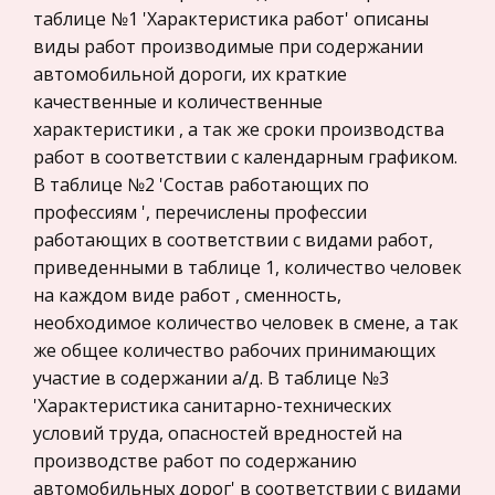
предпринимательство
известные поэты и публицисты. Архитектурный
таблице №1 'Характеристика работ' описаны
ансамбль Архангельского включает в себя
виды работ производимые при содержании
Нероссийское законодательство
Большой дворец, церковь Михаила Арха
автомобильной дороги, их краткие
Международные экономические и валютно-
качественные и количественные
кредитные отношения
Состояние и перспектива рынка серебра
характеристики , а так же сроки производства
Политология, Политистория
работ в соответствии с календарным графиком.
История серебра тесно связана с алхимией,
В таблице №2 'Состав работающих по
Биржевое дело
поскольку уже в те времена был разработан
профессиям ', перечислены профессии
метод купелирования серебра. За 2500 лет до н.
Радиоэлектроника
работающих в соответствии с видами работ,
э. в Древнем Египте носили украшения и
Медицина
приведенными в таблице 1, количество человек
чеканили монеты из серебра, сч
Пищевые продукты
на каждом виде работ , сменность,
История игровых компьютеров
необходимое количество человек в смене, а так
Конституционное (государственное) право
же общее количество рабочих принимающих
Вероятно ни одна отрасль экономики за столь
зарубежных стран
участие в содержании а/д. В таблице №3
короткий срок не пережила так много
Государственное регулирование, Таможня,
'Характеристика санитарно-технических
потрясений и технических революций. Ныне
Налоги
условий труда, опасностей вредностей на
видеоигры не просто доказали свое право на
Транспорт
производстве работ по содержанию
существование - они начали экспансию
автомобильных дорог' в соответствии с видами