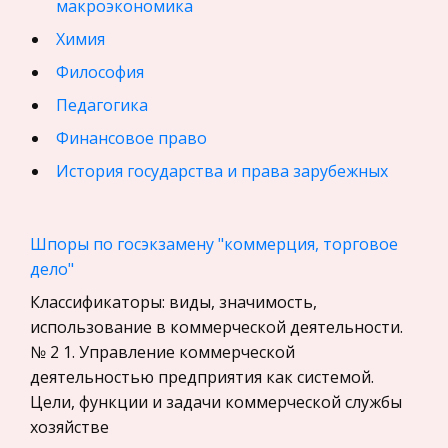
макроэкономика
Химия
Философия
Педагогика
Финансовое право
История государства и права зарубежных
стран
География, Экономическая география
Шпоры по госэкзамену "коммерция, торговое
Физика
дело"
Искусство, Культура, Литература
Классификаторы: виды, значимость,
использование в коммерческой деятельности.
Компьютерные сети
№ 2 1. Управление коммерческой
Материаловедение
деятельностью предприятия как системой.
Авиация
Цели, функции и задачи коммерческой службы
хозяйстве
Программирование, Базы данных