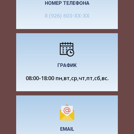
Вручную,
НОМЕР ТЕЛЕФОНА
1. Очистка от снега и
дальность
разбрасывание
1.01-19.04
8 (926) 603-ХХ-ХХ
отбрасывания до
снежных валов у
18.10-31.12
3 метров, снег
стоек, тумб.
рыхлый, лопатой
2. Установка и уборка
Планочные щиты
снегозадерживающих
18.10-19.04
2х2 м., вручную
ограждений.
Бульдозер ДЗ-42
ГРАФИК
3. Очистка от снега
на базе трактора
1.01-19.04
08:00-18:00 пн,вт,ср,чт,пт,сб,вс.
автопавильонов и
ДТ-75, высота
18.10-31.12
площадок отдыха. 4.
снежного
покрова 1000 мм.
Плужный
снегоочиститель
ПР-130 на базе
ЗИЛ-130, снег
5. Очистка проезжей
1.01-19.04
EMAIL
свежевыпавший,