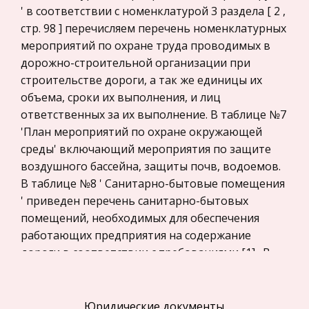
' в соответствии с номенклатурой 3 раздела [ 2 ,
Право
стр. 98 ] перечисляем перечень номенклатурных
Компьютеры и периферийные устройства
мероприятий по охране труда проводимых в
дорожно-строительной организации при
Астрономия
строительстве дороги, а так же единицы их
Программное обеспечение
объема, сроки их выполнения, и лиц
Разное
ответственных за их выполнение. В таблице №7
'План мероприятий по охране окружающей
Уголовное и уголовно-исполнительное
среды' включающий мероприятия по защите
право
воздушного бассейна, защиты почв, водоемов.
Налоговое право
В таблице №8 ' Санитарно-бытовые помещения
Техника
' приведен перечень санитарно-бытовых
помещений, необходимых для обеспечения
Компьютеры, Программирование
работающих предприятия на содержание
История экономических учений
дороги в соответствии с требованиями [1] . В
Здоровье
таблице №9 ' Обеспечение спецодеждой ',
приведены виды и потребное количество
Российское предпринимательское право
спецодежды, необходимое для обеспечения
Юридические документы