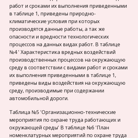
Жилищное право
Культура языков коренного населения ХМАО
работ и сроками их выполнения приведенными
Гражданское право
в таблице 1, приведены природно-
Материальная культура хантов и манси
Гражданское процессуальное право
климатические условия при которых
характеризуется сочетанием разнообразных по
производятся данные работы, а так же
Законодательство и право
своему составу элементов. Летним жилищем им
опасности и вредности технологических
раньше служил берестяной чум, зимним -
Прокурорский надзор
процессов на данных видах работ. В таблице
четырехугольная юрта срубного типа,
Геология
№4 ' Характеристика вредных воздействий
производственных процессов на окружающую
Эмиссия ценных бумаг
Административное право
среду в соответствии с видами работ и сроками
Микроэкономический аспект ценных бумаг
Историческая личность
их выполнения приведенными в таблице 1,
заключается в том, что они являются средством
Банковское дело и кредитование
приведены виды воздействия на окружающую
получения дохода, выполняют функцию
среду, производимые при содержании
Архитектура
удовлетворения имущественных интересов
автомобильной дороги.
граждан и юридических лиц. Наряду с кре
Искусство
Конституционное (государственное) право
Таблица №5 'Организационно-технические
России
мероприятия по охране труда работающих и
окружающей среды' В таблице №6 'План
Экономико-математическое
номенклатурных мероприятий по охране труда
моделирование