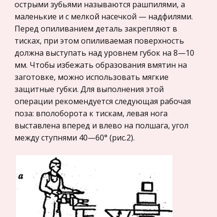
феодаль
острыми зубьями называются рашпилями, а
Законодательство и право
маленькие и с мелкой насечкой — надфилями.
Семейство Куньи
Перед опиливанием деталь закрепляют в
Прокурорский надзор
Преобладающее число куньих имеет мелкие и
тисках, при этом опиливаемая поверхность
Геология
даже очень мелкие размеры, немногие —
должна выступать над уровнем губок на 8—10
Административное право
средние. Длина их тела колеблется от 15 до 120
мм. Чтобы избежать образования вмятин на
—150 см, масса от 100 г до 40 кг. Туловище
заготовке, можно использовать мягкие
Историческая личность
обычно сильно вытянутое, очень
защитные губки. Для выполнения этой
Банковское дело и кредитование
операции рекомендуется следующая рабочая
Традиции и искусство китайской кухни
Архитектура
поза: вполоборота к тискам, левая нога
Однако только знаток кулинарных аксиом Кита
выставлена вперед и влево на полшага, угол
Искусство
я может приготовить блюда действительно по-
между ступнями 40—60° (рис.2).
Конституционное (государственное) право
китайски, так, чтобы они имели истинный
России
национальный вкус и колорит. Ведь китайска я
Экономико-математическое
кулинарна я экзотика заключа
моделирование
Право
Компьютеры и периферийные устройства