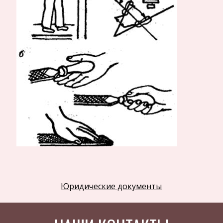
Астрономия
Программное обеспечение
Разное
Уголовное и уголовно-исполнительное
право
Налоговое право
Техника
Компьютеры, Программирование
История экономических учений
PRIVATE 'TYPE=PICT;ALT=' Рис. 2. Поза (а) и
Здоровье
хватка напильника (б) при опиливании
Российское предпринимательское право
Оптимальная высота тисков должна быть
Юридические документы
Физкультура и Спорт
такой, чтобы при наложении напильника
правой рукой на губки тисков плечо и
Музыка
предплечье этой руки образовывали прямой