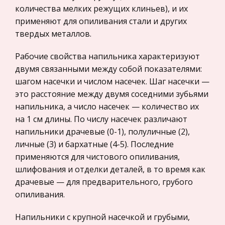
Международные экономические и валютно-
количества мелких режущих клиньев), и их
кредитные отношения
Учет готовой продукции
применяют для опиливания стали и других
Политология, Политистория
твердых металлов.
Основное значение придается реализации по
Биржевое дело
договорам-поставкам — важнейшему
Рабочие свойства напильника характеризуют
экономическому показателю работы,
Радиоэлектроника
двумя связанными между собой показателями:
определяющим эффективность,
шагом насечки и числом насечек. Шаг насечки —
Медицина
целесообразность хозяйственной деятельности
это расстояние между двумя соседними зубьями
Пищевые продукты
предприятия, В объе
напильника, а число насечек — количество их
Конституционное (государственное) право
на 1 см длины. По числу насечек различают
Предпринимательская культура в период
зарубежных стран
напильники драчевые (0-1), полуличные (2),
феодальной раздробленности и
личные (3) и бархатные (4-5). Последние
Государственное регулирование, Таможня,
монголотатарского ига
применяются для чистового опиливания,
Налоги
Начало экономического возвышения
шлифования и отделки деталей, в то время как
Транспорт
Москвы………………………………………………………………..9 3.
драчевые — для предварительного, грубого
Превращение земледелия в ведущую отрасль
Жилищное право
опиливания.
русской экономики……………...11 4. Денежное
Гражданское право
обращение и фискальные платежи в условиях
Напильники с крупной насечкой и грубыми,
Гражданское процессуальное право