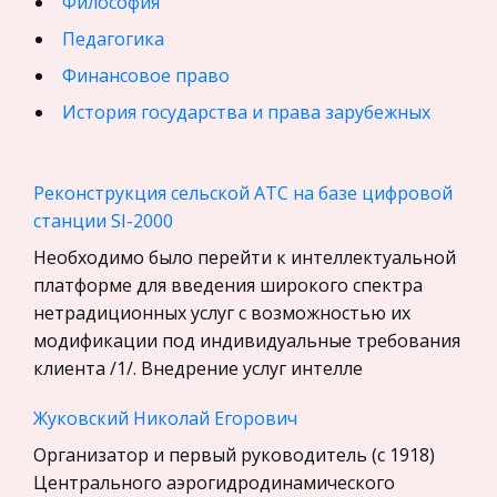
Философия
Педагогика
Финансовое право
История государства и права зарубежных
стран
География, Экономическая география
Реконструкция сельской АТС на базе цифровой
Физика
станции SI-2000
Искусство, Культура, Литература
Необходимо было перейти к интеллектуальной
платформе для введения широкого спектра
Компьютерные сети
нетрадиционных услуг с возможностью их
Материаловедение
модификации под индивидуальные требования
Авиация
клиента /1/. Внедрение услуг интелле
Программирование, Базы данных
Жуковский Николай Егорович
Бухгалтерский учет
Организатор и первый руководитель (с 1918)
История
Центрального аэрогидродинамического