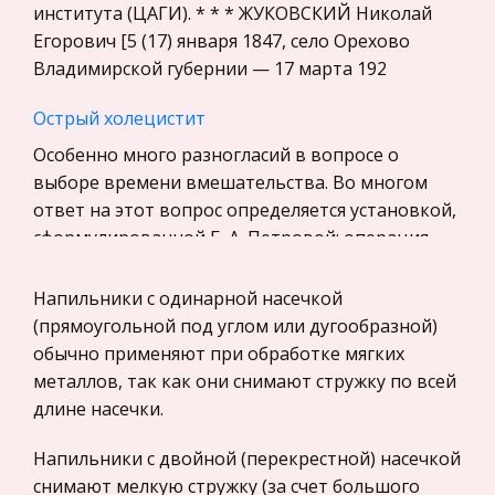
Уголовное право
института (ЦАГИ). * * * ЖУКОВСКИЙ Николай
Егорович [5 (17) января 1847, село Орехово
Экскурсии и туризм
Владимирской губернии — 17 марта 192
Маркетинг, товароведение, реклама
Острый холецистит
Социология
Особенно много разногласий в вопросе о
Религия
выборе времени вмешательства. Во многом
Культурология
ответ на этот вопрос определяется установкой,
Экологическое право
сформулированной Б. А. Петровой: операция
Физкультура и Спорт, Здоровье
экстренная или срочная на высоте
Напильники с одинарной насечкой
Теория государства и права
Сергей Довлатов (1941—1990). Жизнь.
(прямоугольной под углом или дугообразной)
История отечественного государства и
Творчество. Воспоминания современников
обычно применяют при обработке мягких
права
Анекдоты из собственной жизни, а также из
металлов, так как они снимают стружку по всей
Микроэкономика, экономика предприятия,
жизни знакомых и «знакомых незнакомцев»,
длине насечки.
предпринимательство
деятелей политики и культуры — от Бродского
Напильники с двойной (перекрестной) насечкой
до Хрущева, от Сталина до Ахматовой —
Нероссийское законодательство
снимают мелкую стружку (за счет большого
любимый жанр Довлатова. Сам Довлато