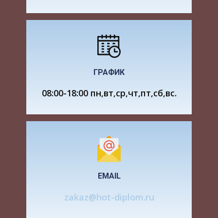
ГРАФИК
08:00-18:00 пн,вт,ср,чт,пт,сб,вс.
EMAIL
zakaz@hot-diplom.ru