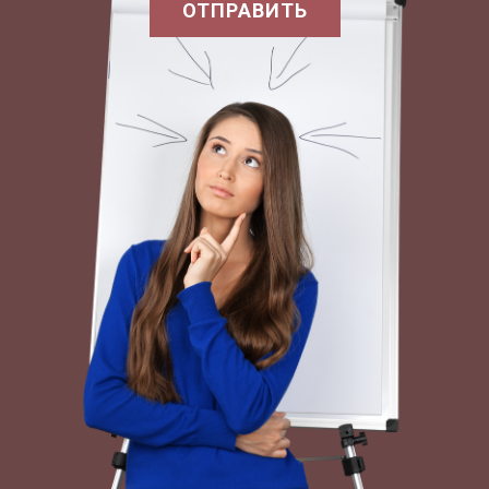
ОТПРАВИТЬ
опиливаемых плоскостей оценивают с
помощью различных контрольно-
измерительных инструментов: плоскостность —
лекальной линейкой на просвет; точность
обработанных под прямым углом смежных
плоскостей — угольником; параллельно
обработанные плоскости — штангенциркулем
(рис. 3). PRIVATE 'TYPE=PICT;ALT=' Рис. 3. Способы
контроля поверхностей при опиливании: а -
лекальной линейкой; б - угольником; в -
штангенциркулем — вперед и в сторону с
поворотом вокруг своей оси (рис. 4.б). Контроль
осуществляют по разметке или с помощью
шаблонов.