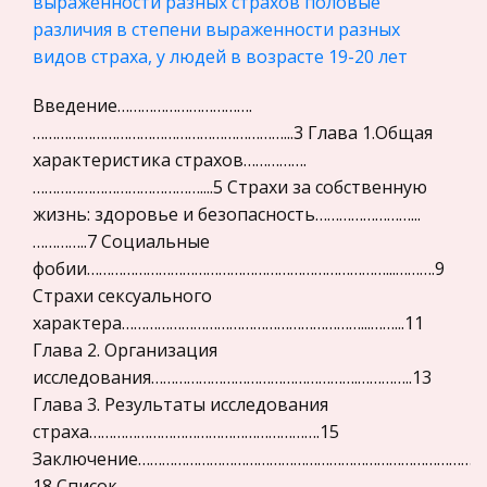
выраженности разных страхов половые
различия в степени выраженности разных
История отечественного государства и
Природные факторы юга Дальнего Востока и
видов страха, у людей в возрасте 19-20 лет
права
здоровье человека
Микроэкономика, экономика предприятия,
Данное пособие предназначено для студентов
Введение…………………………….
предпринимательство
биолого-химического факультета. Пособие
………………………………………………………...3 Глава 1.Общая
содержит региональный материал по экологии
характеристика страхов…………….
Нероссийское законодательство
человека. Даны сведения об особенностях
……………………………………....5 Страхи за собственную
Международные экономические и валютно-
адаптации человека к действию при
жизнь: здоровье и безопасность……………………...
кредитные отношения
…………..7 Социальные
Политология, Политистория
История первого автомобиля
фобии…………………………………………………………………...……….9
Страхи сексуального
Биржевое дело
Компания с бродяжническими наклонностями
характера……………………………………………………...……...11
состояла из моей жены и обоих сыновей».
Радиоэлектроника
Глава 2. Организация
История похищения — переломный момент в
Медицина
исследования…………………………………………….…………..13
жизни и карьере Бенца и уже, поэтому
Пищевые продукты
Глава 3. Результаты исследования
заслуживает подробного рассказа. В 1885 го
страха………………………………………………….15
Конституционное (государственное) право
Договор аренды недвижимости
Заключение……………………………………………………………………………
зарубежных стран
18 Список