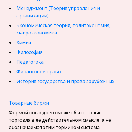
Менеджмент (Теория управления и
организации)
Экономическая теория, политэкономия,
макроэкономика
Химия
Философия
Педагогика
Финансовое право
История государства и права зарубежных
стран
География, Экономическая география
Товарные биржи
Физика
Формой последнего может быть только
Искусство, Культура, Литература
торговля в ее действительном смысле, а не
обозначаемая этим термином система
Компьютерные сети