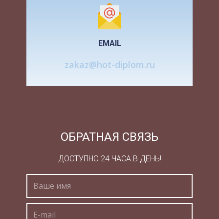
склонность к страху лишается
приспособительного значения и традиционно
оценивается негативно.
EMAIL
Сформированные реакции страха сравнительно
стойки и способны сохраняться даже при
zakaz@hot-diplom.ru
понимании их бессмысленности.
Поэтому воспитание устойчивости к страху
обычно направлено не на избавление от него, а
на выработку умений владеть собой при его
наличии. Если верить статистике, то
ОБРАТНАЯ СВЯЗЬ
невротические страхи обнаруживаются у
каждого третьего жителя нашей планеты. Узнав
ДОСТУПНО 24 ЧАСА В ДЕНЬ!
про это возникает вопрос о борьбе со страхами,
та как по-моему по-настоящему хорошая
жизньэто жизнь свободная от страха, однако
нужно отметить, что существуют естественные
страхи, от которых избавляться не нужно, а