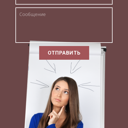
местами даже опасно. Мы называем их обычно
инстинктом самосохранения. Ведь это
нормально, что человек стоит перед
пропастью и боится ненароком в нее
соскользнуть,- но вот совсем не нормально,
если человек стоит на десятом этаже дома и
боится упасть. Если избавить человека от
ОТПРАВИТЬ
первого страха, он может, к примеру, начать
лазить по карнизам, что может тяжело
сказаться на его физическом здоровье. Но
избавление от невротических страхов,
наоборот - позволит человеку почувствовать
себя более свободным и положительно скажется
на его душевном здоровье.
Прежде всего, надо научиться отличать
естественный страх от невротического:
Существенное отличие естественного страха от