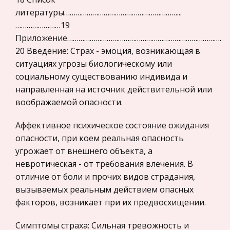
Продолжается данный процесс и в настоящее
Государственное регулирование, Таможня,
литературы……………………………………………………...
время. Широко развивающийся рынок
Налоги
……………………19
недвижимости служит гарантией реализации
Транспорт
Приложение…………………………………………………………………………
основного конституционного права граждан –
20 Введение: Страх - эмоция, возникающая в
права частной собственности, права имет
Жилищное право
ситуациях угрозы биологическому или
Гражданское право
Возрастные особенности музыкальной
социальному существованию индивида и
Гражданское процессуальное право
деятельности ребёнка
направленная на источник действительной или
воображаемой опасности.
Законодательство и право
Довольно быстро, через 10-15 уроков, звуки
импровизационного упражнения из уровня
Прокурорский надзор
Аффективное психическое состояние ожидания
пред-музыки выходят на уровень музыки.
опасности, при коем реальная опасность
Геология
Качественный переход можно зафиксировать,
угрожает от внешнего объекта, а
Административное право
когда ребенок за прозвучавшим тексто
невротическая - от требования влечения. В
Историческая личность
отличие от боли и прочих видов страдания,
Формационный и цивилизационный подходы в
вызываемых реальным действием опасных
Банковское дело и кредитование
типологии государства
факторов, возникает при их предвосхищении.
Архитектура
Развитие государства и права является
важнейшей составной частью всего процесса
Искусство
Симптомы страха: Сильная тревожность и