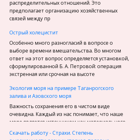
распределительных отношений. Это
Материаловедение
предполагает организацию хозяйственных
Авиация
связей между пр
Программирование, Базы данных
Острый холецистит
Бухгалтерский учет
Особенно много разногласий в вопросе о
История
выборе времени вмешательства. Во многом
Уголовное право
ответ на этот вопрос определяется установкой,
сформулированной Б. А. Петровой: операция
Экскурсии и туризм
экстренная или срочная на высоте
Маркетинг, товароведение, реклама
Экология моря на примере Таганрогского
Социология
залива и Азовского моря
Религия
Важность сохранения его в чистом виде
Культурология
очевидна. Каждый из нас понимает, что наше
Экологическое право
море является источником как материального,
Физкультура и Спорт, Здоровье
так и духовного богатства. Урбанизация и
Скачать работу - Страхи. Степень
индустриализация создают новые п
Теория государства и права