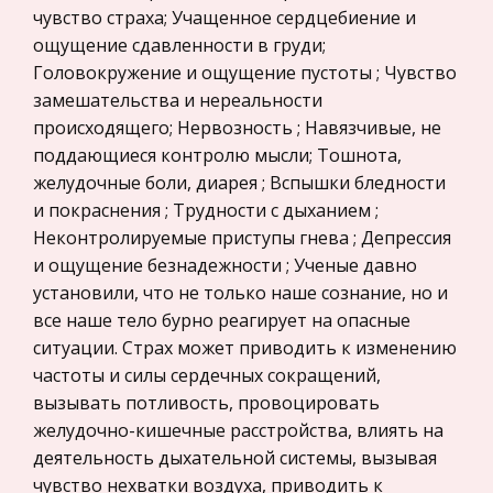
развития человеческого общежития. Познание
чувство страха; Учащенное сердцебиение и
Конституционное (государственное) право
этого процесса, в том числе и через
ощущение сдавленности в груди;
России
государственно-правовые системы, является
Головокружение и ощущение пустоты ; Чувство
Экономико-математическое
замешательства и нереальности
моделирование
происходящего; Нервозность ; Навязчивые, не
Право
поддающиеся контролю мысли; Тошнота,
желудочные боли, диарея ; Вспышки бледности
Компьютеры и периферийные устройства
и покраснения ; Трудности с дыханием ;
Астрономия
Неконтролируемые приступы гнева ; Депрессия
Программное обеспечение
и ощущение безнадежности ; Ученые давно
установили, что не только наше сознание, но и
Разное
все наше тело бурно реагирует на опасные
Уголовное и уголовно-исполнительное
ситуации. Страх может приводить к изменению
право
частоты и силы сердечных сокращений,
Налоговое право
вызывать потливость, провоцировать
желудочно-кишечные расстройства, влиять на
Техника
деятельность дыхательной системы, вызывая
Компьютеры, Программирование
чувство нехватки воздуха, приводить к