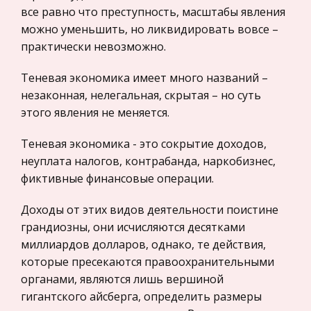
Международные экономические и валютно-
все равно что преступность, масштабы явления
В течение долгих лет строение челове
кредитные отношения
можно уменьшить, но ликвидировать вовсе –
Политология, Политистория
Анализ функционировани НДС в системе
практически невозможно.
косвенного налогообложения в РФ
Биржевое дело
Теневая экономика имеет много названий –
Особенное внимание уделялось ранее
Радиоэлектроника
незаконная, нелегальная, скрытая – но суть
неизвестным в нашей стране налоговым
этого явления не меняется.
Медицина
отношениям. Одним из первых обязательных
Пищевые продукты
платежей, введенных в практику
Теневая экономика - это сокрытие доходов,
налогообложения, явился налог на добавленную
Конституционное (государственное) право
неуплата налогов, контрабанда, наркобизнес,
стоимость.
зарубежных стран
фиктивные финансовые операции.
Государственное регулирование, Таможня,
Становление Российского государства с XII по
Доходы от этих видов деятельности поистине
Налоги
XIX век
грандиозны, они исчисляются десятками
Транспорт
Конечно, в 17 в. и даже до 18 в., начиная
миллиардов долларов, однако, те действия,
примерно со второй половины 15 в., Русское
которые пресекаются правоохранительными
Жилищное право
государство росло, расширялось, накапливало
органами, являются лишь вершиной
Гражданское право
силы и постепенно все более привлекало
гигантского айсберга, определить размеры
Гражданское процессуальное право