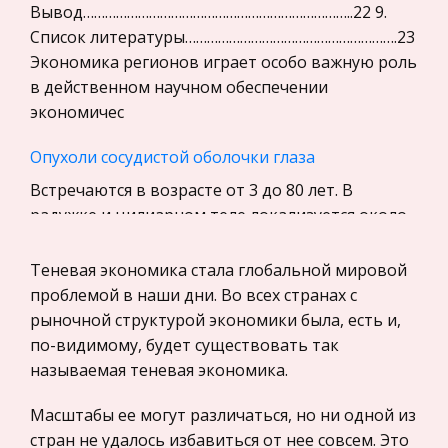
Уголовное право
Вывод………………………………………………………………..22 9.
Список литературы………………………………………………….23
Экскурсии и туризм
Экономика регионов играет особо важную роль
Маркетинг, товароведение, реклама
в действенном научном обеспечении
Социология
экономичес
Религия
Опухоли сосудистой оболочки глаза
Культурология
Встречаются в возрасте от 3 до 80 лет. В
Экологическое право
радужке и цилиарном теле локализуется около
Физкультура и Спорт, Здоровье
23% от всех опухолей. Остальные в хориоидее.
Основная часть опухолей имеет
Теневая экономика стала глобальной мировой
Теория государства и права
нейроэктодермальное происхождение (пиг
проблемой в наши дни. Во всех странах с
История отечественного государства и
рыночной структурой экономики была, есть и,
права
Анатомия и физиология органа зрения
по-видимому, будет существовать так
Микроэкономика, экономика предприятия,
Захлевный А.И. Кемерово 2006 Чтобы
называемая теневая экономика.
предпринимательство
правильно понять природу того или иного
Масштабы ее могут различаться, но ни одной из
заболевания, необходимо иметь представление
Нероссийское законодательство
стран не удалось избавиться от нее совсем. Это
об анатомии и физиологии пораженного органа.