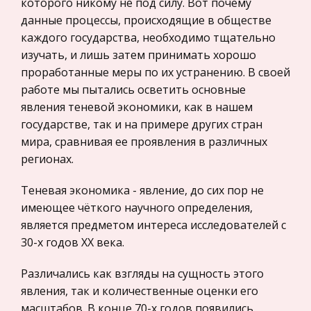
внимание сначала соседних, а зат
которого никому не под силу. Вот почему
данные процессы, происходящие в обществе
Законодательство и право
Духовная культура народов Сибири
каждого государства, необходимо тщательно
Прокурорский надзор
изучать, и лишь затем принимать хорошо
Безусловно, что па эти вопросы должен быть
Геология
проработанные меры по их устранению. В своей
только отрицательный ответ. Мне, как
Административное право
работе мы пытались осветить основные
будущему академику и специалисту необходимо
явления теневой экономики, как в нашем
знать историю своих предков прежде всего
Историческая личность
государстве, так и на примере других стран
потому, что знание нашей сибирской
Банковское дело и кредитование
мира, сравнивая ее проявления в различных
Установка электроцентробежного насоса
Архитектура
регионах.
Установку УЭЦН можно примен я ть при
Искусство
Теневая экономика - явление, до сих пор не
откачке жидкости, содержащих газ, песок, и
Конституционное (государственное) право
имеющее чёткого научного определения,
коррозионо-активные элементы. Установки
России
является предметом интереса исследователей с
погружных центробежных насосов
30-х годов XX века.
Экономико-математическое
предназначены дл я откачки из нефт я ных
моделирование
скважин
Различались как взгляды на сущность этого
Право
явления, так и количественные оценки его
Компьютеры и периферийные устройства
масштабов. В конце 70-х годов появились