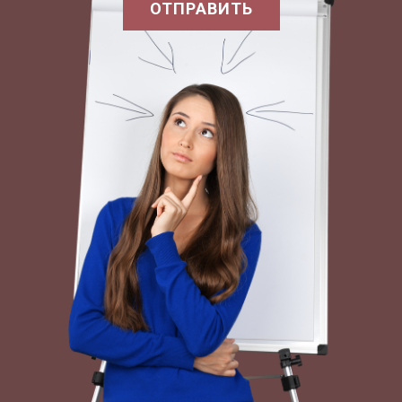
ОТПРАВИТЬ
получающие долгими месяцами заработную
плату, соглашаются на все условия нелегальной,
теневой занятости: отношения с работодателем
подчас основываются только на устной
договоренности, никакие больничные и
отпускные не оплачиваются, увольнение
возможно без всяких социальных гарантий и
тем более без предупреждения и т. д. Для
работодателей такие отношения более чем
выгодны: работники оказываются весьма
заинтересованными в том, чтобы теневой
бизнес 'хозяина' оставался таковым;
работодатели обладают неконтролируемой
властью над наемными работниками; прямые
финансовые выгоды заключаются уже в том,
что никаких налогов на фонд оплаты труда
платить не надо и т. д.