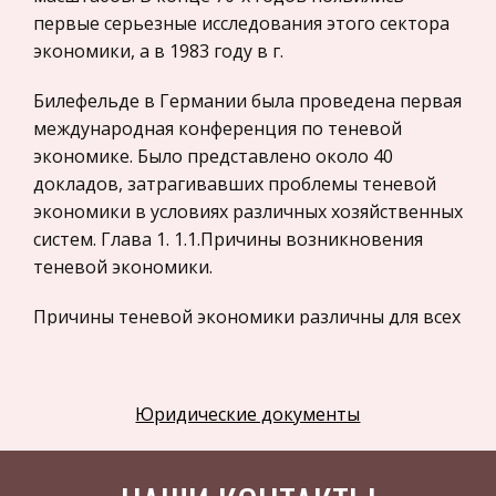
первые серьезные исследования этого сектора
Астрономия
экономики, а в 1983 году в г.
Программное обеспечение
Билефельде в Германии была проведена первая
Разное
международная конференция по теневой
Уголовное и уголовно-исполнительное
экономике. Было представлено около 40
право
докладов, затрагивавших проблемы теневой
Налоговое право
экономики в условиях различных хозяйственных
систем. Глава 1. 1.1.Причины возникновения
Техника
теневой экономики.
Компьютеры, Программирование
История экономических учений
Причины теневой экономики различны для всех
регионов мира, однако, комплекс причин
Здоровье
существования теневого бизнеса при рынке
Российское предпринимательское право
будет более разнообразным, в особенности,
Юридические документы
Физкультура и Спорт
если иметь в виду не самые устоявшиеся
отрасли рыночной экономики.
Музыка