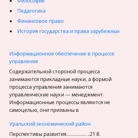
Философия
Педагогика
Финансовое право
История государства и права зарубежных
стран
География, Экономическая география
Информационное обеспечение в процессе
Физика
управления
Искусство, Культура, Литература
Содержательной стороной процесса
занимаются прикладные науки, а формой
Компьютерные сети
процесса управления занимаются
Материаловедение
управленческие науки — менеджмент.
Авиация
Информационные процессы являются не
самоцелью, они призваны в
Программирование, Базы данных
Бухгалтерский учет
Уральский экономический район
История
Перспективы развития……………… ..21 8.