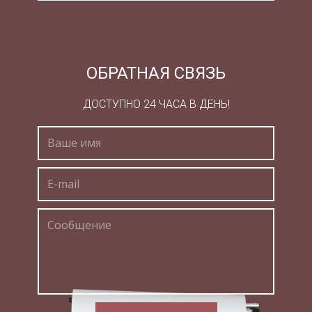
временщика.
Соответствующее хозяйственное поведение
исходит из того, что если права собственности
могут быть рано или поздно нарушены и
ОБРАТНАЯ СВЯЗЬ
существующее законодательство и
правоприменительная практика отнюдь не
ДОСТУПНО 24 ЧАСА В ДЕНЬ!
гарантируют их надежную защиту, надо
использовать имеющиеся возможности по
максимуму. Если можно избежать уплаты
налогов, максимизировать всеми способами
свою прибыль, то это надо делать.
Неблагоприятный социальный фон.
Растущая безработица, поток беженцев,
невыплаты заработной платы и т. д. являются
прекрасной 'питательной средой' для теневой
экономики. Люди, потерявшие работу или не