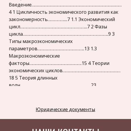
Введение…………………………………………………………………………
Астрономия
4 1 Цикличность экономического развития как
Программное обеспечение
закономерность……………....7 1.1 Экономический
цикл……………………………………………………...7 2 Фазы
Разное
цикла……………………………………………………………………..9 3
Уголовное и уголовно-исполнительное
Типы макроэкономических
право
параметров……………………………………..13 1.3
Налоговое право
Макроэкономические
факторы………………………………………….15 4 Теории
Техника
экономических циклов………………………………………………
Компьютеры, Программирование
18 5 Теория длинных
История экономических учений
волн…………………………………………………………23
Заключение………………………………………………………………………
Здоровье
25 Список использованной
Российское предпринимательское право
литературы…………………………………………...27 Введение
Юридические документы
Физкультура и Спорт
Как известно, современное общество стремится
Музыка
к постоянному улучшению уровня и условий
жизни, которые может обеспечить только