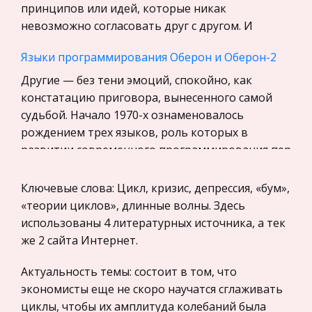
Уголовное право
принципов или идей, которые никак
невозможно согласовать друг с другом. И
Экскурсии и туризм
Маркетинг, товароведение, реклама
Языки программирования Оберон и Оберон-2
Социология
Другие — без тени эмоций, спокойно, как
констатацию приговора, вынесенного самой
Религия
судьбой. Начало 1970-х ознаменовалось
Культурология
рождением трех языков, роль которых в
Экологическое право
развитии современного программирования пер
Физкультура и Спорт, Здоровье
Философия Пифагора и Гераклита
Ключевые слова: Цикл, кризис, депрессия, «бум»,
Теория государства и права
Числовые соотношения — источник гармонии
«теории циклов», длинные волны. Здесь
История отечественного государства и
космоса, структура которого мыслилась в
использованы 4 литературных источника, а тек
права
пифагореизме как физико-геометрическо-
же 2 сайта Интернет.
Микроэкономика, экономика предприятия,
акустическое единство (см. также Гармония
предпринимательство
Актуальность темы: состоит в том, что
сфер). Пифагореизм внес значительный вк
экономисты еще не скоро научатся сглаживать
Нероссийское законодательство
Анализ рынка стройматериалов Украины
циклы, чтобы их амплитуда колебаний была