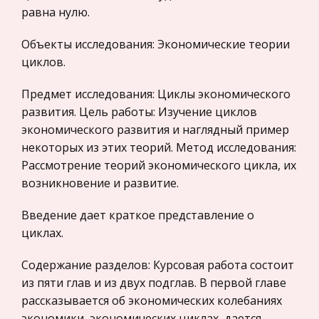
Международные экономические и валютно-
(2006г.)
равна нулю.
кредитные отношения
Дальнейшее сохранение неопределенности
Объекты исследования: Экономические теории
Политология, Политистория
может оказать негативное влияние на
циклов.
Биржевое дело
реализацию ранее запланированных проектов.
Цены на строительные материалы в Украине в
Радиоэлектроника
Предмет исследования: Циклы экономического
январе-декабре нынешнего года выросли н
развития. Цель работы: Изучение циклов
Медицина
экономического развития и наглядный пример
Цемент и его продукты
Пищевые продукты
некоторых из этих теорий. Метод исследования:
Основателем завода был московский купец
Конституционное (государственное) право
Рассмотрение теорий экономического цикла, их
Пороховщиков. Завод построен на земле,
зарубежных стран
возникновение и развитие.
принадлежавшей крестьянам д.Выползово.
Государственное регулирование, Таможня,
Землю эту купил подольский голова Ф.С.
Введение дает краткое представление о
Налоги
Добротворский и перепродал ее
циклах.
Транспорт
Пороховщикову
Содержание разделов: Курсовая работа состоит
Жилищное право
Семейство Куньи
из пяти глав и из двух подглав. В первой главе
Гражданское право
рассказывается об экономических колебаниях
Преобладающее число куньих имеет мелкие и
Гражданское процессуальное право
экономики, экономических циклах, дается