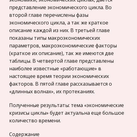
даже очень мелкие размеры, немногие —
представление экономического цикла. Во
Законодательство и право
средние. Длина их тела колеблется от 15 до 120
второй главе перечислены фазы
—150 см, масса от 100 г до 40 кг. Туловище
Прокурорский надзор
экономического цикла, а так же краткое
обычно сильно вытянутое, очень
Геология
описание каждой из них. В третьей главе
показаны типы макроэкономических
Межэтнические конфликты в постсоветском
Административное право
параметров, макроэкономические факторы
обществе
Историческая личность
(краткое их описание), так же имеются две
Этнополитические конфликты нашедшие свое
Банковское дело и кредитование
таблицы. В четвертой главе представлены
выражение в больших и малых войнах на
наиболее известные «работающие» в
Архитектура
этнической и территориальной почве в
настоящее время теории экономических
Азербайджане, Армении, Таджикистане,
Искусство
факторов. В пятой главе рассказывается о
Молдове, Чечне, Грузии, Северной Осетии,
Конституционное (государственное) право
«длинных волнах», их протеканиях.
Ингуше
России
Полученные результаты: тема «экономические
Экономико-математическое
кризисы циклы» будет актуальна еще большое
моделирование
количество времени.
Право
Содержание
Компьютеры и периферийные устройства