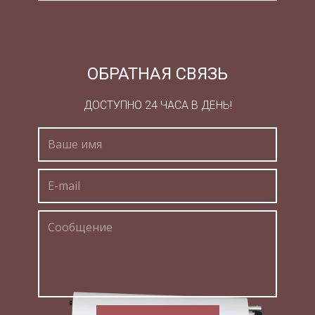
даже в таких развитых странах, как США,
Великобритания, Франция, Германия и других
странах Западной Европы особых успехов во
избежание экономических кризисов мы не
видим.
ОБРАТНАЯ СВЯЗЬ
Проблема экономических кризисов актуальна в
ДОСТУПНО 24 ЧАСА В ДЕНЬ!
настоящее время в нашей стране, так как мы
находимся в нем.
Исследования экономических кризисов на
мировом уровне, в частности в России, должно
помочь экономистам все-таки научиться
безболезненно и быстро выходить из них.
Помимо этого очень важно исследовать
причины возникновения экономических циклов
и выяснить, как сглаживаются амплитуды их
колебаний, чтобы использовать эти знания для