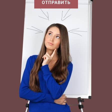
ОТПРАВИТЬ
сглаживания этих циклов, дабы они не
оказывали такого разрушительного
воздействия на экономику. Но не все так
просто.
Ученые уже на протяжении нескольких веков не
могут выяснить точных причин возникновения
циклов. В настоящее время существуют лишь
теории возникновения экономических циклов,
с которыми соглашаются или предоставляют
свою точку зрения другие экономисты.
Известный американский экономист Элвин
Хансен (1887-1976), посвятивший немало своих
работ изучению экономических циклов, так
выразился по этому поводу: «На протяжении
всей истории литературы об экономических
циклах различные экономисты все снова и