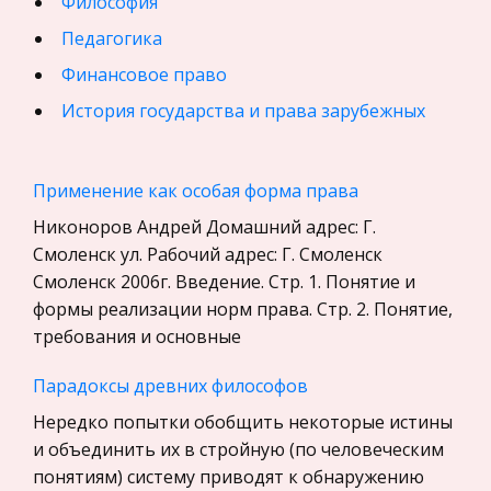
Философия
Педагогика
Финансовое право
История государства и права зарубежных
стран
География, Экономическая география
Применение как особая форма права
Физика
Никоноров Андрей Домашний адрес: Г.
Искусство, Культура, Литература
Смоленск ул. Рабочий адрес: Г. Смоленск
Смоленск 2006г. Введение. Стр. 1. Понятие и
Компьютерные сети
формы реализации норм права. Стр. 2. Понятие,
Материаловедение
требования и основные
Авиация
Парадоксы древних философов
Программирование, Базы данных
Нередко попытки обобщить некоторые истины
Бухгалтерский учет
и объединить их в стройную (по человеческим
История
понятиям) систему приводят к обнаружению