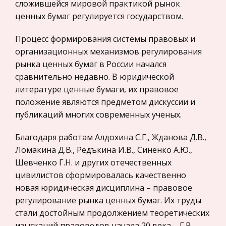
Расчет системы общего освещения цеха
сложившейся мировой практикой рынок
Политология, Политистория
ценных бумаг регулируется государством.
Распределение освещенности по площади поля
Биржевое дело
существенно зависит от типа светильника и
Процесс формирования системы правовых и
отношения: = "; echo ''; . Для заданного типа
Радиоэлектроника
организационных механизмов регулирования
светильника С35ДРЛ величина = ( 0,6 1,0 ).
рынка ценных бумаг в России начался
Медицина
Расстояние между лампами
сравнительно недавно. В юридической
Пищевые продукты
литературе ценные бумаги, их правовое
Художественная природа сборника Э.Хемингуэя
Конституционное (государственное) право
положение являются предметом дискуссии и
"В наше время"
зарубежных стран
публикаций многих современных ученых.
Анализ сборника рассказов «В наше время» Еще
Государственное регулирование, Таможня,
в начале двадцатых годов XX века, будучи
Благодаря работам Алдохина С.Г., Жданова Д.В.,
Налоги
штатным корреспондентом «Торонто стар»,
Ломакина Д.В., Редъкина И.В., Синенко А.Ю.,
Транспорт
Хемингуэй параллельно с написанием газетных
Шевченко Г.Н. и других отечественных
материалов пробует свои силы н
Жилищное право
цивилистов сформировалась качественно
новая юридическая дисциплина – правовое
Гражданское право
Блокада Ленинграда
регулирование рынка ценных бумаг. Их труды
Гражданское процессуальное право
Основным объектом наступления фашистов
стали достойным продолжением теоретических
Законодательство и право
являлась столица Советского государства –
изысканий правоведов начала 20 века – Г.В.