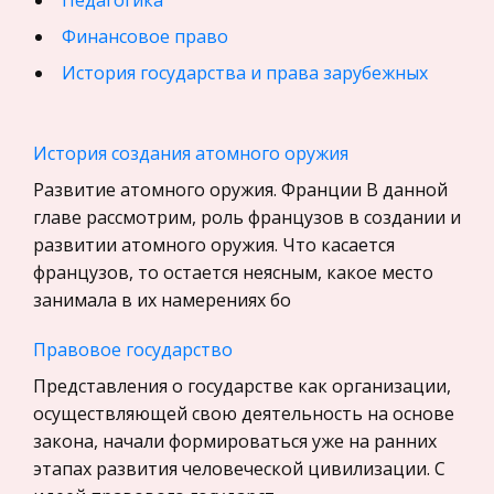
Педагогика
Финансовое право
История государства и права зарубежных
стран
География, Экономическая география
История создания атомного оружия
Физика
Развитие атомного оружия. Франции В данной
Искусство, Культура, Литература
главе рассмотрим, роль французов в создании и
развитии атомного оружия. Что касается
Компьютерные сети
французов, то остается неясным, какое место
Материаловедение
занимала в их намерениях бо
Авиация
Правовое государство
Программирование, Базы данных
Представления о государстве как организации,
Бухгалтерский учет
осуществляющей свою деятельность на основе
История
закона, начали формироваться уже на ранних
Уголовное право
этапах развития человеческой цивилизации. С