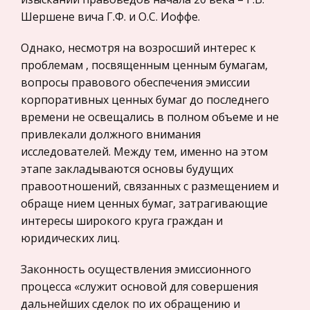
Москва, с падением которой они связывали
Шершене вича Г.Ф. и О.С. Иоффе.
Прокурорский надзор
расчёт на неизбежную капитуляцию Советского
Геология
Однако, несмотря на возросший интерес к
Союза и окончание войны. Но Ленинг
Административное право
проблемам , посвященным ценным бумагам,
Человек во Вселенной. Философская, научная и
вопросы правового обеспечения эмиссии
Историческая личность
религиозная картина мира
корпоративных ценных бумаг до последнего
Банковское дело и кредитование
времени не освещались в полном объеме и не
Исходным понятием, на базе которого строится
Архитектура
привлекали должного внимания
философская картина мира, является категория
исследователей. Между тем, именно на этом
бытия. Бытие – это самое широкое и самое
Искусство
этапе закладываются основы будущих
абстрактное понятие. Прежде всего термин
Конституционное (государственное) право
правоотношений, связанных с размещением и
«быть» означает наличествов
России
обраще нием ценных бумаг, затрагивающие
Экономико-математическое
интересы широкого круга граждан и
моделирование
юридических лиц.
Право
Законность осуществления эмиссионного
Компьютеры и периферийные устройства
процесса «служит основой для совершения
дальнейших сделок по их обращению и
Астрономия