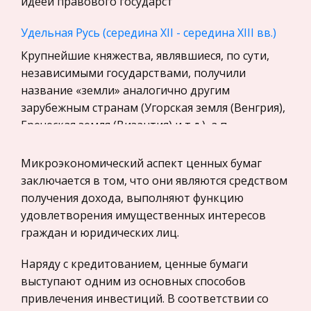
идеей правового государст
Экскурсии и туризм
Маркетинг, товароведение, реклама
Удельная Русь (середина XII - середина XIII вв.)
Социология
Крупнейшие княжества, являвшиеся, по сути,
независимыми государствами, получили
Религия
название «земли» аналогично другим
Культурология
зарубежным странам (Угорская земля (Венгрия),
Экологическое право
Греческая земля (Византия) и т.д.), а п
Физкультура и Спорт, Здоровье
Нетрадиционные спортивно-педагогические
Микроэкономический аспект ценных бумаг
Теория государства и права
подходы к изучению физико-технических
заключается в том, что они являются средством
История отечественного государства и
дисциплин во ВТУЗе
получения дохода, выполняют функцию
права
Поэтому современная «ситуация» в подготовке
удовлетворения имущественных интересов
Микроэкономика, экономика предприятия,
специалистов требует коренного изменения
граждан и юридических лиц.
предпринимательство
стратегии и тактики обучения в высших
Наряду с кредитованием, ценные бумаги
технических учебных заведениях. Главными
Нероссийское законодательство
выступают одним из основных способов
характеристиками выпускника любого
Международные экономические и валютно-
привлечения инвестиций. В соответствии со
кредитные отношения