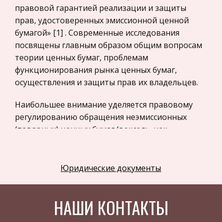
правовой гарантией реализации и защиты
Программное обеспечение
прав, удостоверенных эмиссионной ценной
Разное
бумагой» [1] . Современные исследования
посвящены главным образом общим вопросам
Уголовное и уголовно-исполнительное
теории ценных бумаг, проблемам
право
функционирования рынка ценных бумаг,
Налоговое право
осуществления и защиты прав их владельцев.
Техника
Наибольшее внимание уделяется правовому
Компьютеры, Программирование
регулированию обращения неэмиссионных
История экономических учений
(товарных) ценных бумаг (вексель, чек,
Здоровье
коносамент). В юридической литературе
сложилось разделение эмиссионных ценных
Российское предпринимательское право
бумаг на две группы [2] : · государственные
Юридические документы
Физкультура и Спорт
(муниципальные) эмиссионные ценные бумаги; ·
Музыка
корпоративные эмиссионные ценные бумагами.
НАШИ КОНТАКТЫ
В основу такого разделения положен вид
Правоохранительные органы
эмитента [3] . Ценные бумаги первой группы
Экономика и Финансы