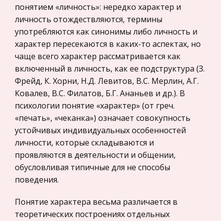
решения краевых задач
понятием «личность»: нередко характер и
Прокурорский надзор
личность отождествляются, термины
Частично он базируется на материалах
Геология
употребляются как синонимы либо личность и
странички www . VinogradovAlexei . narod . ru . 1.
характер пересекаются в каких-то аспектах, но
Административное право
Введение - краткое изложение основных
чаще всего характер рассматривается как
матрично-векторных понятий в их
Историческая личность
включенный в личность, как ее подструктура (З.
классическом виде (составлено для выпускни
Банковское дело и кредитование
Фрейд, К. Хорни, Н.Д. Левитов, В.С. Мерлин, А.Г.
Ковалев, В.С. Филатов, Б.Г. Ананьев и др.). В
Особенности развития координационных
Архитектура
психологии понятие «характер» (от греч.
способностей у детей младшего школьного
Искусство
«печать», «чеканка») означает совокупность
возраста
Конституционное (государственное) право
устойчивых индивидуальных особенностей
Нетрудно представить себе, допустим, ученика,
России
личности, которые складываются и
который успешно справляется с разучиванием
проявляются в деятельности и общении,
Экономико-математическое
новой комбинации движений, но оказывается
обусловливая типичные для не способы
моделирование
не в состоянии качественно
поведения.
продемонстрировать ее, как только внезапно
Право
Компьютеры и периферийные устройства
Понятие характера весьма различается в
теоретических построениях отдельных
Астрономия