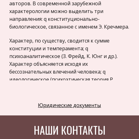
авторов. В современной зарубежной
Программное обеспечение
характерологии можно выделить три
Разное
направления: q конституционально-
биологическое, связанное с именем Э. Кречмера.
Уголовное и уголовно-исполнительное
право
Характер, по существу, сводится к сумме
Налоговое право
конституции и темперамента; q
психоаналитическое (З. Фрейд, К. Юнг и др.).
Техника
Характер объясняется исходя их
Компьютеры, Программирование
бессознательных влечений человека; q
История экономических учений
идеологическое (психоэтическая теория Р.
Ребека). Характер заключается в торможении
Здоровье
инстинктов, которое определяется этико-
Российское предпринимательское право
логическими санкциями. То, какие именно
Юридические документы
Физкультура и Спорт
инстинкты и какими санкциями тормозятся,
Музыка
зависит от внутренних имманентных свойств
НАШИ КОНТАКТЫ
личности.
Правоохранительные органы
Экономика и Финансы