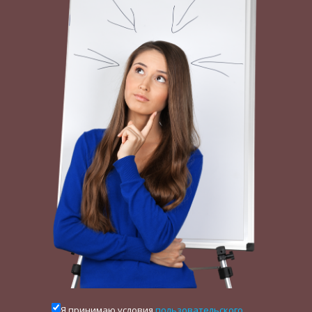
волю и настойчивость, целеустремленность и
упорство.
Бесхарактерный человек в этом смысле – тот,
кто не проявляет подобные качества ни в
деятельности, ни в общении с людьми, плывет
по течению, зависим от обстоятельств,
управляется ими. В своем формировании,
развитии и функционировании характер
человека тесным образом связан с
темпераментом.
Последний представляет собой динамическую
сторону характера.
Характер, как и темперамент, является
достаточно устойчивым и малоизменяемым.
Характер личности весьма многогранен. В нем
Я принимаю условия
пользовательского