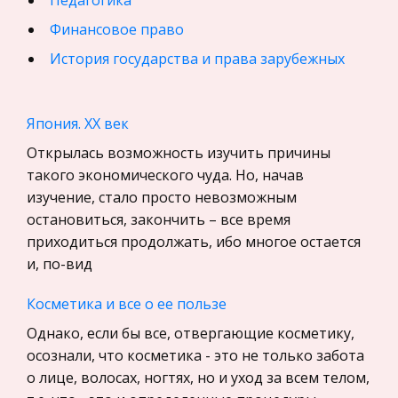
Педагогика
Финансовое право
История государства и права зарубежных
стран
География, Экономическая география
Япония. XX век
Физика
Открылась возможность изучить причины
Искусство, Культура, Литература
такого экономического чуда. Но, начав
изучение, стало просто невозможным
Компьютерные сети
остановиться, закончить – все время
Материаловедение
приходиться продолжать, ибо многое остается
Авиация
и, по-вид
Программирование, Базы данных
Косметика и все о ее пользе
Бухгалтерский учет
Однако, если бы все, отвергающие косметику,
История
осознали, что косметика - это не только забота
Уголовное право
о лице, волосах, ногтях, но и уход за всем телом,