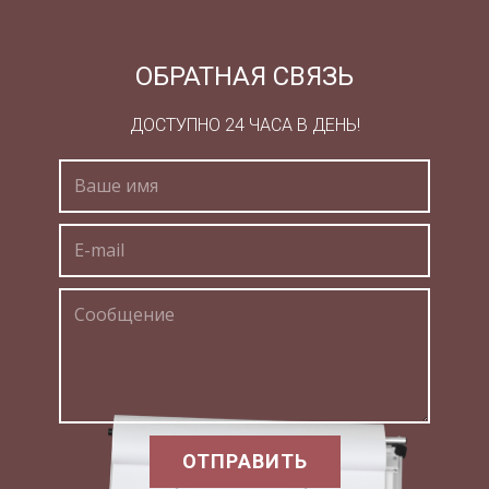
обусловлен не столько свойствами нервной
системы, сколько культурой человека, его
воспитанием.
ОБРАТНАЯ СВЯЗЬ
Характер человека – это то, что определяет его
ДОСТУПНО 24 ЧАСА В ДЕНЬ!
значимые поступки, а не случайные реакции на
те или иные стимулы или сложившиеся
обстоятельства.
Поступок человека с характером почти всегда
сознателен и обдуман, может быть объяснен и
оправдан, по крайней мере, с позиций
действующего лица.
Говоря о характере, мы обычно вкладываем в
представление о нем способность человека
вести себя самостоятельно, последовательно,
ОТПРАВИТЬ
независимо от обстоятельств, проявляя свою