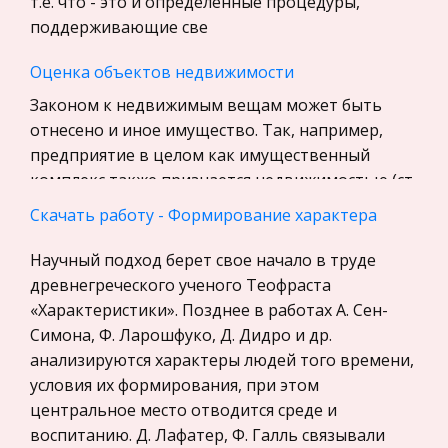
т.е. что - это и определенные процедуры,
Экскурсии и туризм
поддерживающие све
Маркетинг, товароведение, реклама
Оценка объектов недвижимости
Социология
Законом к недвижимым вещам может быть
Религия
отнесено и иное имущество. Так, например,
Культурология
предприятие в целом как имущественный
Экологическое право
комплекс также признается недвижимостью (ст.
Физкультура и Спорт, Здоровье
132 ГК РФ). В соответствии с частью п
Скачать работу - Формирование характера
Теория государства и права
Социально-экологические проблемы реки
Научный подход берет свое начало в труде
История отечественного государства и
Вуокса
древнегреческого ученого Теофраста
права
Объектом предлагаемых в работе исследований
«Характеристики». Позднее в работах А. Сен-
Микроэкономика, экономика предприятия,
являются эколого –экономические и эколого –
Симона, Ф. Ларошфуко, Д. Дидро и др.
предпринимательство
правовые аспекты использования ресурсного
анализируются характеры людей того времени,
потенциала реки Вуоксы. В работе используется
условия их формирования, при этом
Нероссийское законодательство
метод системного анализа,
центральное место отводится среде и
Международные экономические и валютно-
воспитанию. Д. Лафатер, Ф. Галль связывали
кредитные отношения