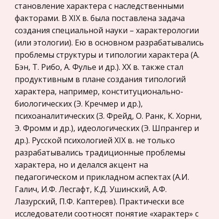
Эстетика-риторика художественной речи или
становление характера с наследственными
Политология, Политистория
поэтика художественной реальности
факторами. В XIX в. была поставлена задача
создания специальной науки – характерологии
Биржевое дело
Поэтика – особенность художественной
(или этологии). Ею в основном разрабатывались
реальности и наука, изучающая эти
Радиоэлектроника
проблемы структуры и типологии характера (А.
особенности и способы их создания. Поэтика
Медицина
Бэн, Т. Рибо, А. Фулье и др.). XX в. также стал
постигает принципы и средства создания
Пищевые продукты
продуктивным в плане создания типологий
художественной реальности, которую
характера, например, конституционально-
обрисовывае
Конституционное (государственное) право
биологических (Э. Кречмер и др.),
зарубежных стран
Цивилизация как предмет философского
психоаналитических (З. Фрейд, О. Ранк, К. Хорни,
Государственное регулирование, Таможня,
анализа
Э. Фромм и др.), идеологических (Э. Шпрангер и
Налоги
др.). Русской психологией XIX в. не только
Особенно актуальное значение она приобрела в
Транспорт
разрабатывались традиционные проблемы
ХХ веке в связи со стремительным социально-
характера, но и делался акцент на
экономическим, политическим и культурным
Жилищное право
педагогическом и прикладном аспектах (А.И.
развитием человечества в современную эпоху.
Гражданское право
Галич, И.Ф. Лесгафт, К.Д. Ушинский, А.Ф.
Проблема эта связана с пос
Гражданское процессуальное право
Лазурский, П.Ф. Каптерев). Практически все
Математический метод А.Ю.Виноградова
исследователи соотносят понятие «характер» с
Законодательство и право