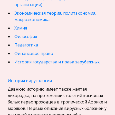
организации)
Экономическая теория, политэкономия,
макроэкономика
Химия
Философия
Педагогика
Финансовое право
История государства и права зарубежных
стран
География, Экономическая география
История вирусологии
Физика
Давнюю историю имеет также желтая
Искусство, Культура, Литература
лихорадка, на протяжении столетий косившая
белых первопроходцев в тропической Африке и
Компьютерные сети
моряков. Первые описания вирусных болезней у
Материаловедение
растений относятся к живописной п