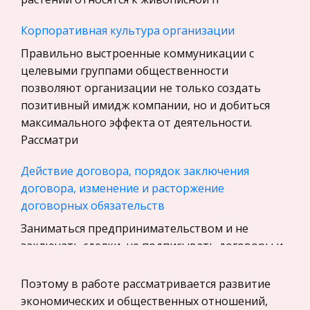
Авиация
Корпоративная культура организации
Программирование, Базы данных
Правильно выстроенные коммуникации с
Бухгалтерский учет
целевыми группами общественности
История
позволяют организации не только создать
Уголовное право
позитивный имидж компании, но и добиться
максимального эффекта от деятельности.
Экскурсии и туризм
Рассматри
Маркетинг, товароведение, реклама
Действие договора, порядок заключения
Социология
договора, изменение и расторжение
Религия
договорных обязательств
Культурология
Заниматься предпринимательством и не
Экологическое право
заключать сделки, не подписывать договоры и
Физкультура и Спорт, Здоровье
документы по его исполнению просто
невозможно. Значение договора в финансово-
Поэтому в работе рассматривается развитие
Теория государства и права
хозяйственной деятельности недооценивать
экономических и общественных отношений,
История отечественного государства и