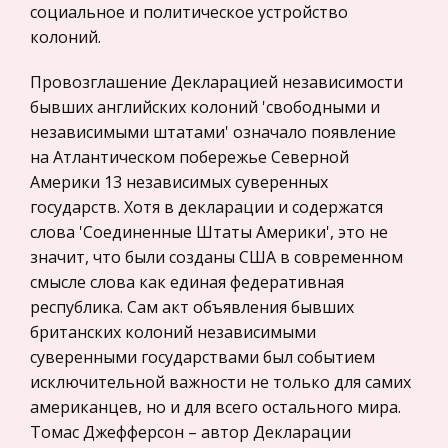
социальное и политическое устройство
права
Промышленность города Туймазы
колоний.
Микроэкономика, экономика предприятия,
Достаточно сказать, что всего за полвека их
предпринимательство
Провозглашение Декларацией независимости
разработки туймазинская земля дала стране 441
бывших английских колоний 'свободными и
млн. т. нефти. Сейчас на территории района
Нероссийское законодательство
независимыми штатами' означало появление
функционируют два нефтяных управления «
Международные экономические и валютно-
на Атлантическом побережье Северной
Туймазанефть » (г. Октябр
кредитные отношения
Америки 13 независимых суверенных
Политология, Политистория
Светские и теократические государства:
государств. Хотя в декларации и содержатся
правовой аспект государственно-церковных
слова 'Соединенные Штаты Америки', это не
Биржевое дело
отношений
значит, что были созданы США в современном
Радиоэлектроника
смысле слова как единая федеративная
Однако, небольшая, но влиятельная группа
Медицина
республика. Сам акт объявления бывших
заняла позицию жёсткого противостояния
британских колоний независимыми
Пищевые продукты
развития партнёрства церкви и государства,
суверенными государствами был событием
усилению места религии в жизни страны.
Конституционное (государственное) право
исключительной важности не только для самих
Столкнулись две модели, два идеала: с
зарубежных стран
американцев, но и для всего остального мира.
Государственное регулирование, Таможня,
Томас Джефферсон – автор Декларации
Учет расчетов с подотчетными лицами