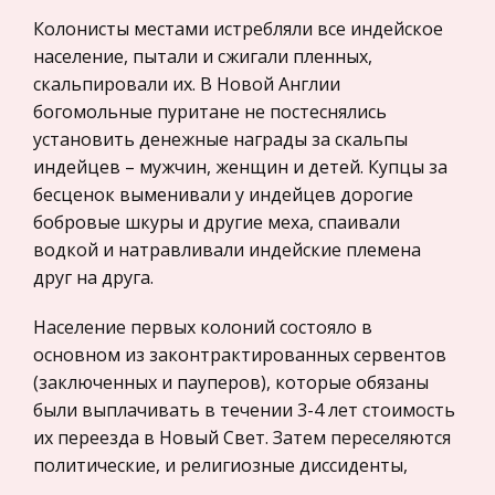
знатные дворяне, политические деятели,
России
известные поэты и публицисты. Архитектурный
Колонисты местами истребляли все индейское
Экономико-математическое
ансамбль Архангельского включает в себя
население, пытали и сжигали пленных,
моделирование
Большой дворец, церковь Михаила Арха
скальпировали их. В Новой Англии
богомольные пуритане не постеснялись
Право
установить денежные награды за скальпы
Компьютеры и периферийные устройства
индейцев – мужчин, женщин и детей. Купцы за
Астрономия
бесценок выменивали у индейцев дорогие
Программное обеспечение
бобровые шкуры и другие меха, спаивали
водкой и натравливали индейские племена
Разное
друг на друга.
Уголовное и уголовно-исполнительное
право
Население первых колоний состояло в
основном из законтрактированных сервентов
Налоговое право
(заключенных и пауперов), которые обязаны
Техника
были выплачивать в течении 3-4 лет стоимость
Компьютеры, Программирование
их переезда в Новый Свет. Затем переселяются
политические, и религиозные диссиденты,
История экономических учений
бежавшие из Англии.