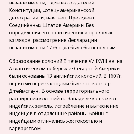
Налоги
независимости, один из создателей
Командированному работнику выдается
Конституции, «отец» американской
Транспорт
денежный аванс в пределах сумм,
демократии, и, наконец, Президент
причитающихся на оплату проезда (в оба
Жилищное право
Соединённых Штатов Америки. Без
конца), суточных и расходов по найму жилого
Гражданское право
определения его политических и правовых
помещения. Служебная командировка – поездка
взглядов, рассмотрение Декларации
Гражданское процессуальное право
рабо
независимости 1776 года было бы неполным.
Законодательство и право
Отличие хозяйственных связей от
Прокурорский надзор
Образование колоний В течение XVIIXVIII вв. на
хозяйственных коммуникаций
Атлантическом побережье Северной Америки
Геология
Существуют также слухи - как неформальна я
были основаны 13 английских колоний. В 1607г.
Административное право
информационна я система. 4. Основными
первыми переселенцами был основан форт
элементами коммуникационного процесса я вл
Историческая личность
Джеймстаун . В основе территориального
я ютс я отправитель, сообщение, канал и
расширения колоний на Западе лежал захват
Банковское дело и кредитование
получатель. 5. Этапы процесса - разр
индейских земель, истребление и вытеснение
Архитектура
индейцев в отдаленные районы. Войны с
Усадьба Архангельское
Искусство
индейцами отличались жестокостью и
Усадьбу посещали российские императоры,
варварством.
Конституционное (государственное) право