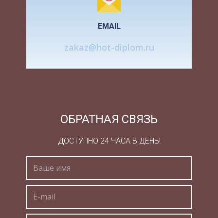
остальные подвергались бесчеловечной
эксплуатации на плантациях.
EMAIL
Хозяин мог безнаказанно убить негра-раба,
zakaz@hot-diplom.ru
всякая попытка негра к сопротивлению
каралась смертью. С оружием и бичами в руках
надсмотрщики принуждали негров к
непосильной работе. У американцев-
колонистов царил культ английского
конституционного права. Они старались
ОБРАТНАЯ СВЯЗЬ
копировать английские политические и
правовые формы.
ДОСТУПНО 24 ЧАСА В ДЕНЬ!
Поселенцы, оказавшись изолированными от
всего остального мира, стали сами создавать
законы, по которым собирались жить. Уже на
корабле « Мэй флауэр » («Майский цветок»)*,
которым отплыли в Америку первые эмигранты
(1620 г), было заключено соглашение об