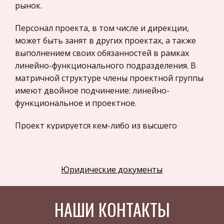
рынок.
Программное обеспечение
Персонал проекта, в том числе и дирекции,
Разное
может быть занят в других проектах, а также
Уголовное и уголовно-исполнительное
выполнением своих обязанностей в рамках
право
линейно-функционального подразделения. В
Налоговое право
матричной структуре члены проектной группы
имеют двойное подчинение: линейно-
Техника
функциональное и проектное.
Компьютеры, Программирование
История экономических учений
Проект курируется кем-либо из высшего
руководства компании.
Здоровье
Российское предпринимательское право
Проектная структура также основана на
Юридические документы
формировании из сотрудников линейно-
Физкультура и Спорт
функциональных подразделений компании
Музыка
специальных проектных групп и дирекций по
НАШИ КОНТАКТЫ
Правоохранительные органы
каждому из проектов. В отличие от матричной
в проектной структуре персонал дирекции
Экономика и Финансы