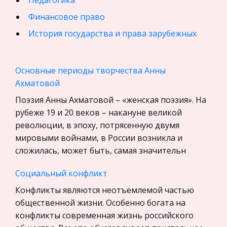
Педагогика
Финансовое право
История государства и права зарубежных
стран
География, Экономическая география
Основные периоды творчества Анны
Физика
Ахматовой
Искусство, Культура, Литература
Поэзия Анны Ахматовой – «женская поэзия». На
рубеже 19 и 20 веков – накануне великой
Компьютерные сети
революции, в эпоху, потрясенную двумя
Материаловедение
мировыми войнами, в России возникла и
Авиация
сложилась, может быть, самая значительн
Программирование, Базы данных
Социальный конфликт
Бухгалтерский учет
Конфликты являются неотъемлемой частью
История
общественной жизни. Особенно богата на
Уголовное право
конфликты современная жизнь российского