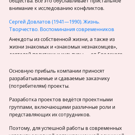
общества. Все это обуславливает пристальное
Экскурсии и туризм
внимание к исследованию конфликтов.
Маркетинг, товароведение, реклама
Сергей Довлатов (1941—1990). Жизнь.
Социология
Творчество. Воспоминания современников
Религия
Анекдоты из собственной жизни, а также из
Культурология
жизни знакомых и «знакомых незнакомцев»,
Экологическое право
деятелей политики и культуры — от Бродского
Физкультура и Спорт, Здоровье
до Хрущева, от Сталина до Ахматовой —
любимый жанр Довлатова. Сам Довлато
Основную прибыль компании приносят
Теория государства и права
разрабатываемые и сдаваемые заказчику
История отечественного государства и
Датчик содержания СО
(потребителям) проекты.
права
Таблица 1 – Достоинства и недостатки методов
Микроэкономика, экономика предприятия,
Разработка проектов ведётся проектными
преобразовани я концентрации газа в
предпринимательство
группами, включающими различные роли и
электрический сигнал Лист .Изм Лист № докум.
представляющих их сотрудников.
Подпись Дата "; echo ''; Достоинст
Нероссийское законодательство
Международные экономические и валютно-
Поэтому, для успешной работы в современных
Философия информации и сложных систем
кредитные отношения