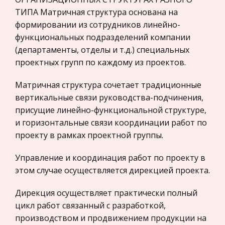
мыслитель-реалист..………………….11 ст
ТИПА Матричная структура основана на
Прокурорский надзор
формировании из сотрудников линейно-
Геология
Нетрадиционные спортивно-педагогические
функциональных подразделений компании
подходы к изучению физико-технических
Административное право
(департаменты, отделы и т.д.) специальных
дисциплин во ВТУЗе
проектных групп по каждому из проектов.
Историческая личность
Поэтому современная «ситуация» в подготовке
Банковское дело и кредитование
Матричная структура сочетает традиционные
специалистов требует коренного изменения
Архитектура
вертикальные связи руководства-подчинения,
стратегии и тактики обучения в высших
присущие линейно-функциональной структуре,
технических учебных заведениях. Главными
Искусство
и горизонтальные связи координации работ по
характеристиками выпускника любого
Конституционное (государственное) право
проекту в рамках проектной группы.
России
Управление и координация работ по проекту в
Экономико-математическое
этом случае осуществляется дирекцией проекта.
моделирование
Право
Дирекция осуществляет практически полный
Компьютеры и периферийные устройства
цикл работ связанный с разработкой,
производством и продвижением продукции на
Астрономия