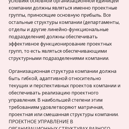
условиях основной организационной единицей
Современное производство стало очень
компании должны являться именно проектные
Политология, Политистория
сложным; в связи с этим на первый план в нем
группы, приносящие основную прибыль. Все
Биржевое дело
выдвигаются вопросы организации и
остальные структуры компании (департаменты,
управления, основанные на процессах передачи
Радиоэлектроника
отделы и другие линейно-функциональные
и преобразования информации. Без изучен
подразделения) должны обеспечивать
Медицина
эффективное функционирование проектных
Вертолёт
Пищевые продукты
групп, то есть являться обеспечивающими
Различают вертолеты одновинтовые с рулевым
Конституционное (государственное) право
структурными подразделениями компании.
(хвостовым) винтом; двухили многовинтовые.
зарубежных стран
Скорость полета вертолета до 350 км/ч ,
Организационная структура компании должна
Государственное регулирование, Таможня,
грузоподъемность до 40 т (1984). Применяются
быть гибкой, адаптивной относительно
Налоги
для пассажирских и грузовых
текущих и перспективных проектов компании и
Транспорт
обеспечивать реализацию проектного
А. П. Чехов - обличитель мещанства и пошлости
Жилищное право
управления. В наибольшей степени этим
Чебоксары, 2006 г . Содержание. 1. А.П. Чехов –
требованиям удовлетворяют матричная,
Гражданское право
непревзойденный мастер рассказа………..3 стр. 2.
проектная или смешанная структуры компании.
Гражданское процессуальное право
А.П. Чехов - обличитель мещанства и
ПРОЕКТНОЕ УПРАВЛЕНИЕ В
Законодательство и право
пошлости……….4 стр. 3. Великий русский
ОРГАНИЗАЦИОННЫХ СТРУКТУРАХ РАЗНОГО