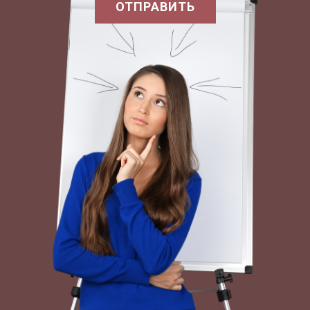
ОТПРАВИТЬ
Пришлось ему перейти на нелегальное
положение. В течение 16 лет он жил под
различными фамилиями, скрываясь от полиции.
Джугашвили стал профессиональным
революционером, солдатом подпольной
организации, боровшейся за власть.
Джугашвили среди революционеров был
известен под кличками – Коба, Иванович,
Василий. Он с самого начала относился к типу
социал-демократов организаторов – людей
практики. В нем не чувствовалась
одухотворенная решительность интеллигента,
хотя с 1901 года он регулярно работал в
партийной печати. Его образованность
напоминала образованность самоучки. Его