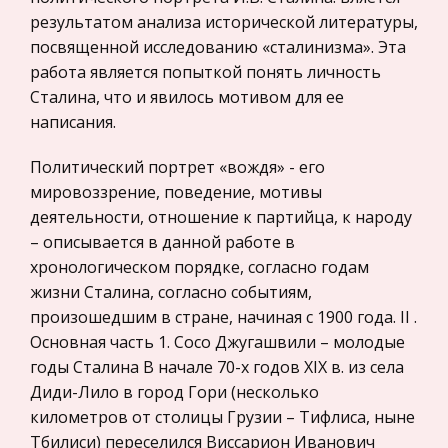
Международные экономические и валютно-
переживать, но действовать самостоя
результатом анализа исторической литературы,
кредитные отношения
посвященной исследованию «сталинизма». Эта
Политология, Политистория
История гиревого спорта
работа является попыткой понять личность
Сталина, что и явилось мотивом для ее
Биржевое дело
Типичным примером могут служить
написания.
Олимпийские Игры в Древней Греции.
Радиоэлектроника
Примечательной особенностью Игр было то,
Медицина
Политический портрет «вождя» - его
что большинство состязательных видов
мировоззрение, поведение, мотивы
Пищевые продукты
представляло собой упражнения, которые
деятельности, отношение к партийца, к народу
требовали от ол
Конституционное (государственное) право
– описывается в данной работе в
зарубежных стран
хронологическом порядке, согласно годам
Реалии в английском языке
Государственное регулирование, Таможня,
жизни Сталина, согласно событиям,
Актуальность данной темы заключается в том,
Налоги
произошедшим в стране, начиная с 1900 года. II .
что переводчик сталкивается с проблемой
Основная часть 1. Сосо Джугашвили – молодые
Транспорт
перевода реалий очень часто. Реалии это
годы Сталина В начале 70-х годов XIX в. из села
понятия чуждые для других культур и поэтому
Жилищное право
Диди-Лило в город Гори (несколько
представляют в процессе перевод
Гражданское право
километров от столицы Грузии – Тифлиса, ныне
Тбилиси) переселился Виссарион Иванович
Гражданское процессуальное право
Проект "Школа-будущего""