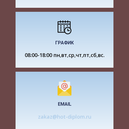
проблемам.
Первое знакомство с марксизмом относится к
1897 году. По настоянию своих знакомых Саши
Цулукидзе и Ладо Кецховели он начинает
внимательно знакомиться с социалистической
и марксистской литературой.
ГРАФИК
Крутым поворотом на пути революционного
08:00-18:00 пн,вт,ср,чт,пт,сб,вс.
становления молодого Джугашвили явился
август 1898 года. Тогда он стал членом социал-
демократической организации под названием
«Месаме Даси». Позднее с этого момента
отсчитывался партийный стаж Сталина.
Весной 1899 года все чаще молодой
EMAIL
Джугашвили вступал в конфликты с дирекцией
zakaz@hot-diplom.ru
семинарии. После того как он получил сразу
несколько замечаний по поводу неявки на