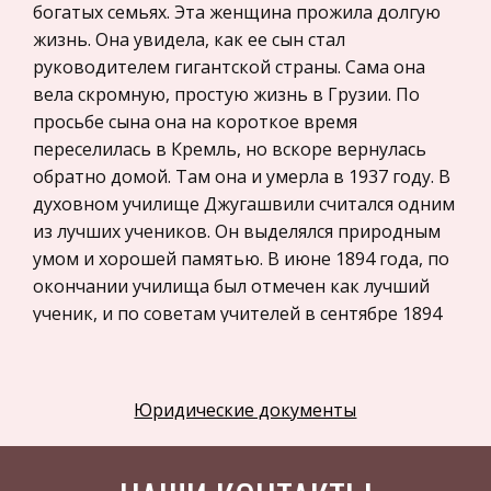
богатых семьях. Эта женщина прожила долгую
Астрономия
жизнь. Она увидела, как ее сын стал
Программное обеспечение
руководителем гигантской страны. Сама она
вела скромную, простую жизнь в Грузии. По
Разное
просьбе сына она на короткое время
Уголовное и уголовно-исполнительное
переселилась в Кремль, но вскоре вернулась
право
обратно домой. Там она и умерла в 1937 году. В
Налоговое право
духовном училище Джугашвили считался одним
из лучших учеников. Он выделялся природным
Техника
умом и хорошей памятью. В июне 1894 года, по
Компьютеры, Программирование
окончании училища был отмечен как лучший
История экономических учений
ученик, и по советам учителей в сентябре 1894
года поступил в Тифлисскую православную
Здоровье
духовную семинарию. В эти годы он был
Российское предпринимательское право
слушателем семинарии, получавший
Юридические документы
Физкультура и Спорт
стипендию.
Музыка
Семинаристы жили по жесткому расписанию,