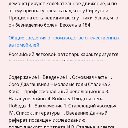
Уголовное право
демонстрируют колебательное движение, и по
этому признаку предсказал, что у Сириуса и
Экскурсии и туризм
Проциона есть невидимые спутники. Узнав, что
Маркетинг, товароведение, реклама
он безнадежно болен, Бессель в 184
Социология
Общие сведения о производстве отечественных
Религия
автомобилей
Культурология
Российский легковой автопарк характеризуется
Экологическое право
высокой долей машин с большим сроком
Физкультура и Спорт, Здоровье
эксплуатации. Надо отметить, что в Москве
старых автомобилей значительно меньше, чем
Содержание I . Введение II . Основная часть 1.
Теория государства и права
в целом по России. По данным конс
Сосо Джугашвили – молодые годы Сталина 2.
История отечественного государства и
Коба – профессиональный революционер 3.
права
Виртуальная Реальность
Накануне войны 4. Война 5. Плоды и цена
Микроэкономика, экономика предприятия,
Наиболее впечатляющим достижением новой
Победы III . Заключение 1. Стареющий «вождь»
предпринимательство
информационной технологии, безусловно,
IV . Список литературы I . Введение Данный
является возможность для человека, попавшего
реферат посвящен исследованию
Нероссийское законодательство
в виртуальный мир, не только наблюдать и
политического портрета И.В. Сталина. вляется