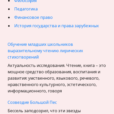
Философия
Педагогика
Финансовое право
История государства и права зарубежных
стран
География, Экономическая география
Обучение младших школьников
Физика
выразительному чтению лирических
стихотворений
Искусство, Культура, Литература
Актуальность исследования. Чтение, книга – это
Компьютерные сети
мощное средство образования, воспитания и
Материаловедение
развития: умственного, языкового, речевого,
Авиация
нравственного культурного, эстетического,
информационного, говоря
Программирование, Базы данных
Бухгалтерский учет
Созвездие Большой Пес
История
Бессель заподозрил, что эти звезды