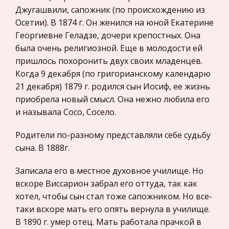
Джугашвили, сапожник (по происхождению из
Законодательство и право
Создание «Школы-будущего», к сожалению,
Осетии). В 1874 г. Он женился на юной Екатерине
пока может рассматриваться как проект, но всё
Прокурорский надзор
Георгиевне Геладзе, дочери крепостных. Она
же некоторые шаги к его реализации уже
была очень религиозной. Еще в молодости ей
Геология
делаются. В некоторых школах России
пришлось похоронить двух своих младенцев.
Административное право
применяются некоторые модели «школы-буд
Когда 9 декабря (по григорианскому календарю
Историческая личность
21 декабря) 1879 г. родился сын Иосиф, ее жизнь
Связи с общественностью в современных
приобрела новый смысл. Она нежно любила его
Банковское дело и кредитование
организациях
и называла Сосо, Сосело.
Архитектура
Покупатель стал уделять больше внимания
надежности, оперативности и другим
Искусство
Родители по-разному представляли себе судьбу
нематериальным факторам, которые
сына. В 1888г.
Конституционное (государственное) право
формируют престиж поставщика. Поэтому в
России
современных условиях при организации сбыта
Записала его в местное духовное училище. Но
Экономико-математическое
товаров,
вскоре Виссарион забрал его оттуда, так как
моделирование
хотел, чтобы сын стал тоже сапожником. Но все-
таки вскоре мать его опять вернула в училище.
Право
В 1890 г. умер отец. Мать работала прачкой в
Компьютеры и периферийные устройства