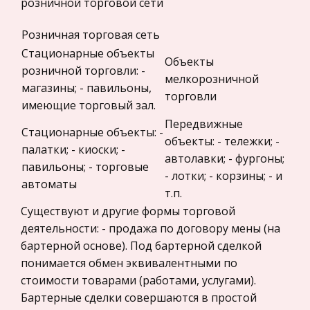
розничной торговой сети
Прокурорский надзор
Факторы производства
Розничная торговая сеть
Геология
Первая раскрывает сущность, содержание и
Стационарные объекты
Объекты
Административное право
закономерность развития экономических
розничной торговли: -
мелкорозничной
процессов в обществе в целом,
Историческая личность
магазины; - павильоны,
торговли
безотносительно к отраслям и сферам
имеющие торговый зал.
Банковское дело и кредитование
деятельности. Вторая отражает отдельные
Передвижные
Стационарные объекты: -
Архитектура
функции эконом
объекты: - тележки; -
палатки; - киоски; -
Искусство
автолавки; - фургоны;
Экология города Туймазы
павильоны; - торговые
- лотки; - корзины; - и
Конституционное (государственное) право
автоматы
Расход невозобновимых видов сырья
т.п.
России
повышается, все больше пахотных земель
Существуют и другие формы торговой
Экономико-математическое
выбывает из экономики, так как на них строятся
деятельности: - продажа по договору мены (на
моделирование
города и заводы. Человеку приходится все
бартерной основе). Под бартерной сделкой
больше вмешиваться в хозяйство биосфер
Право
понимается обмен эквивалентными по
стоимости товарами (работами, услугами).
Компьютеры и периферийные устройства
Бартерные сделки совершаются в простой
Астрономия