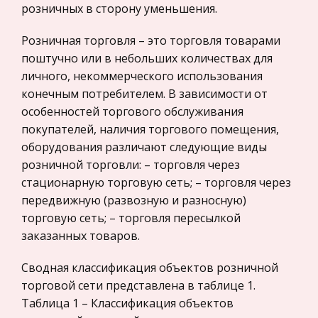
художественной реальности, которую
розничных в сторону уменьшения.
Политология, Политистория
обрисовывае
Розничная торговля – это торговля товарами
Биржевое дело
Мерчандайзинг
поштучно или в небольших количествах для
Радиоэлектроника
личного, некоммерческого использования
Казалось, сделано все: создана марка, вещь
Медицина
конечным потребителем. В зависимости от
оптимально соответствует критерию «цена —
особенностей торгового обслуживания
Пищевые продукты
качество», готова упаковка, разработаны
покупателей, наличия торгового помещения,
методы коммуникации с потребителем для
Конституционное (государственное) право
оборудования различают следующие виды
создания необходимого спроса и осуще
зарубежных стран
розничной торговли: – торговля через
Государственное регулирование, Таможня,
стационарную торговую сеть; – торговля через
Развитие познавательного интереса у младших
Налоги
передвижную (развозную и разносную)
школьников на уроках математики (5-6 классы)
торговую сеть; – торговля пересылкой
Транспорт
Интерес школьников к учению является
заказанных товаров.
определяющим фактором в процессе
Жилищное право
овладения ими знаниями. А интерес к
Гражданское право
Сводная классификация объектов розничной
овладению знаниями у школьников
торговой сети представлена в таблице 1.
Гражданское процессуальное право
формируется лишь при условии
Таблица 1 – Классификация объектов
соответствующей организации учите
Законодательство и право