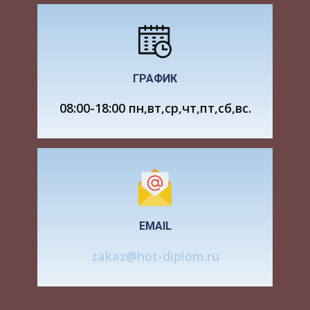
покупатель, стали Правила продажи отдельных
видов товаров, утвержденные постановлением
Правительства РФ от 19.01.98 № 55. Кроме того,
действуют: - - - 1.3 Для правильного
руководства деятельностью торгового
ГРАФИК
предприятия необходимо располагать полной,
точной, объективной, своевременной и
08:00-18:00 пн,вт,ср,чт,пт,сб,вс.
достаточно детальной экономической
информацией. Это достигается ведение
хозяйственного учета. В основе хозяйственной
деятельности торгового предприятия лежат
процессы приобретения, хранения и
реализации товаров.
EMAIL
Поэтому основными целями бухгалтерского
zakaz@hot-diplom.ru
учета в торговле являются: контроль за
сохранностью товаров, своевременное
представление руководству информации о
товарообороте и валовом доходе, о состоянии