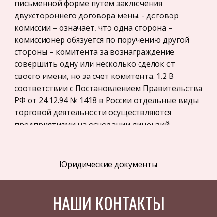
письменной форме путем заключения
Программное обеспечение
двухстороннего договора мены. - договор
комиссии – означает, что одна сторона –
Разное
комиссионер обязуется по поручению другой
Уголовное и уголовно-исполнительное
стороны – комитента за вознаграждение
право
совершить одну или несколько сделок от
Налоговое право
своего имени, но за счет комитента. 1.2 В
соответствии с Постановлением Правительства
Техника
РФ от 24.12.94 № 1418 в России отдельные виды
Компьютеры, Программирование
торговой деятельности осуществляются
История экономических учений
предприятиями на основании лицензий,
Здоровье
которые являются официальными
документами, разрешающими осуществление
Российское предпринимательское право
указанного в них вида деятельности в течение
Юридические документы
Физкультура и Спорт
установленного срока, а также определяют
Музыка
условия ее осуществления. Срок действия
НАШИ КОНТАКТЫ
лицензии устанавливается в зависимости от
Правоохранительные органы
специфики вида деятельности, но не менее трех
Экономика и Финансы