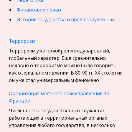
Педагогика
Финансовое право
История государства и права зарубежных
стран
География, Экономическая география
Терроризм
Физика
Терроризм уже приобрел международный,
Искусство, Культура, Литература
глобальный характер. Еще сравнительно
недавно о терроризме можно было говорить
Компьютерные сети
как о локальном явлении. В 80-90 гг. ХХ столетия
Материаловедение
он уже стал универсальным феномено
Авиация
Организация местного самоуправления во
Программирование, Базы данных
Франции
Бухгалтерский учет
Численность государственных служащих,
История
работающих в территориальных органах
Уголовное право
управления любого государства, в несколько