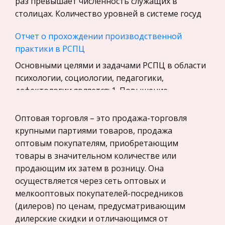
раз превышает численность служащих в
Экскурсии и туризм
столицах. Количество уровней в системе госуд
Маркетинг, товароведение, реклама
Отчет о прохождении производственной
Социология
практики в РСПЦ
Религия
Основными целями и задачами РСПЦ в области
Культурология
психологии, социологии, педагогики,
Экологическое право
дефектологии является: 1. Повышение
Физкультура и Спорт, Здоровье
профессиональных знаний специалистов
образовательных учреждений. 2. Повышение
Оптовая торговля – это продажа-торговля
Теория государства и права
качеств
крупными партиями товаров, продажа
История отечественного государства и
оптовым покупателям, приобретающим
права
Эстетика-риторика художественной речи или
товары в значительном количестве или
поэтика художественной реальности
Микроэкономика, экономика предприятия,
продающим их затем в розницу. Она
предпринимательство
Поэтика – особенность художественной
осуществляется через сеть оптовых и
реальности и наука, изучающая эти
мелкооптовых покупателей-посредников
Нероссийское законодательство
особенности и способы их создания. Поэтика
(дилеров) по ценам, предусматривающим
Международные экономические и валютно-
постигает принципы и средства создания
дилерские скидки и отличающимся от
кредитные отношения